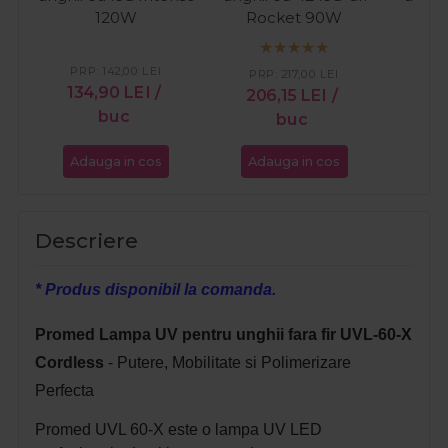
120W
Rocket 90W
St
PRP:
142,00
LEI
PR
PRP:
217,00
LEI
134,90
LEI
/
21
206,15
LEI
/
buc
buc
Adauga in cos
Adauga in cos
Ada
Descriere
* Produs disponibil la comanda.
Promed Lampa UV pentru unghii fara fir UVL-60-X
Cordless
- Putere, Mobilitate si Polimerizare
Perfecta
Promed UVL 60-X este o lampa UV LED