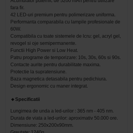
Acumulator puternic de 5200 mAh pentru utilizare
fara fir.
42 LED-uri premium pentru polimerizare uniforma.
Performanta comparabila cu lampile profesionale de
60W.
Compatibila cu toate sistemele de lcru: gel, acryl gel,
revogel si oje semipermanente.
Functii High Power si Low Heat.
Patru programe de temporizare: 10s, 30s, 60s si 90s.
Contacte aurite pentru durabilitate maxima.
Protectie la supratensiune.
Baza magnetica detasabila pentru pedichiura.
Design ergonomic cu maner integrat.
🔸Specificatii
Lungimea de unda a led-urilor : 365 nm - 405 nm.
Durata de viata a led-urilor: aproximativ 50.000 ore.
Dimensiune: 250x200x90mm.
Greutate: 1240g.