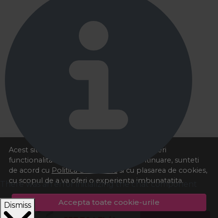
Acest site foloseste cookies pentru a va oferi
functionalitatea dorita. Navigand in continuare, sunteti
de acord cu
Politica de cookies
si cu plasarea de cookies,
cu scopul de a va oferi o experienta imbunatatita.
There was an error initializing the chat component
Accepta toate cookie-urile
Dismiss