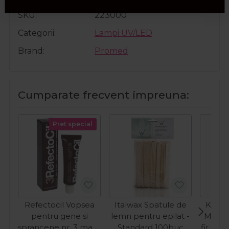
SKU
223000
Categorii
Lampi UV/LED
Brand
Promed
Cumparate frecvent impreuna:
Pret special
Refectocil Vopsea
Italwax Spatule de
Kiepe
pentru gene si
lemn pentru epilat -
Masina
sprancene nr. 3 maro
Standard 100buc
fir Pre