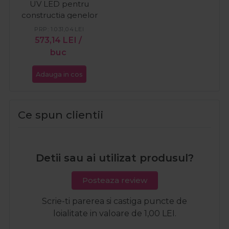
UV LED pentru
constructia genelor
PRP:
1.031,04
LEI
573,14
LEI
/
buc
Adauga in cos
Ce spun clientii
Detii sau ai utilizat produsul?
Posteaza review
Scrie-ti parerea si castiga puncte de
loialitate in valoare de 1,00 LEI.