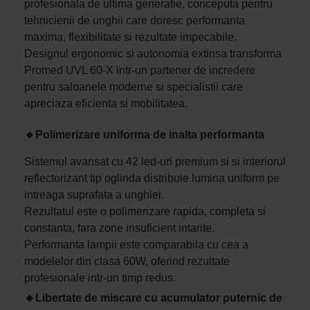
profesionala de ultima generatie, conceputa pentru
tehnicienii de unghii care doresc performanta
maxima, flexibilitate si rezultate impecabile.
Designul ergonomic si autonomia extinsa transforma
Promed UVL 60-X intr-un partener de incredere
pentru saloanele moderne si specialistii care
apreciaza eficienta si mobilitatea.
🔸
Polimerizare uniforma de inalta performanta
Sistemul avansat cu 42 led-uri premium si si interiorul
reflectorizant tip oglinda distribuie lumina uniform pe
intreaga suprafata a unghiei.
Rezultatul este o polimerizare rapida, completa si
constanta, fara zone insuficient intarite.
Performanta lampii este comparabila cu cea a
modelelor din clasa 60W, oferind rezultate
profesionale intr-un timp redus.
🔸
Libertate de miscare cu acumulator puternic de