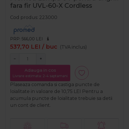
fara fir UVL-60-X Cordless
Cod produs
223000
PRP: 566,00
LEI
537,70
LEI
/ buc
(TVA inclus)
−
+
Adauga in cos
Livrare estimata: 2-4 saptamani
Plaseaza comanda si castiga puncte de
loialitate in valoare de
10,75
LEI
Pentru a
acumula puncte de loialitate trebuie sa detii
un cont de client.