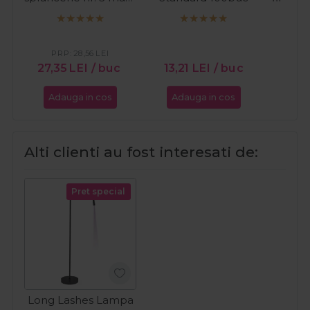
natural 15ml
C
PR
27
PRP:
28,56
LEI
27,35
LEI
/ buc
13,21
LEI
/ buc
Adauga in cos
Adauga in cos
Ada
Alti clienti au fost interesati de:
Pret special
Long Lashes Lampa