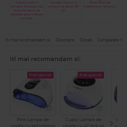
Creaza-ti cont si
Transport Gratuit La
Peste 29 ani de
primesti 2% inapoi sub
comenzi de peste 399
experienta in domeniu
forma de bonus de
LEI
fidelitate pentru fiecare
achizitie.
Iti mai recomandam si:
Descriere
Detalii
Cumparate fre
Iti mai recomandam si:
Pret special
Pret special
Pinx Lampa de
Cupio Lampa de
Cupi
unghii cu led Intenso
unghii cu 42 led-uri
unghii