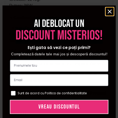
Putere: 36W.
🔸
Continutul pachetului
Ai deblocat un
Lampa UV LED Promed UVL 60-X
discount misterios!
Cablu de alimentare
Manual de utilizare
Ești gata să vezi ce poți primi?
Mai putine limite, mai multa libertate si unghii perfect
Completează datele tale mai jos și descoperă discountul!
polimerizate de fiecare data - Promed UVL 60-X
lumineaza drumul catre manichiuri impecabile! ✨💅
🛍️Toate produsele achizitionate de pe site-ul
nostru sunt originale.
📜Declaratie de conformitate ProCosmetic.
Sunt de acord cu Politica de confidentialitate
✅Procosmetic este distribuitor autorizat Promed.
VREAU DISCOUNTUL
Detalii