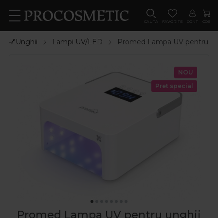
CAUTA
FAVORITE
CONT
COS
💅Unghii
Lampi UV/LED
Promed Lampa UV pentru ungh
NOU
Pret special
Promed Lampa UV pentru unghii