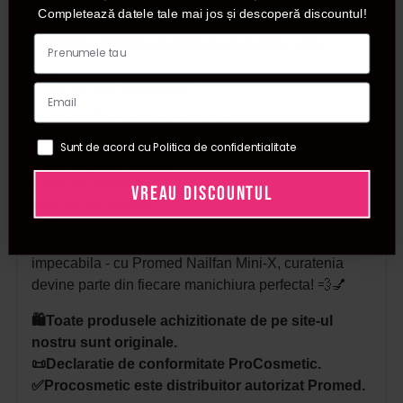
Intretinere simpla si rapida.
Completează datele tale mai jos și descoperă discountul!
Ideal pentru saloane si tehnicieni mobili.
Functionare fiabila si eficienta pe termen lung.
🔸
Continutul pachetului
Aspirator Promed Nailfan Mini-X
Grila de protectie
Sunt de acord cu Politica de confidentialitate
Filtru montat in aparat
Cablu de alimentare
VREAU DISCOUNTUL
Manual de utilizare
Mai putin praf, mai mult confort si o masa de lucru
impecabila - cu Promed Nailfan Mini-X, curatenia
devine parte din fiecare manichiura perfecta! 💨💅
🛍️Toate produsele achizitionate de pe site-ul
nostru sunt originale.
📜Declaratie de conformitate ProCosmetic.
✅Procosmetic este distribuitor autorizat Promed.