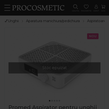
CAUTA
FAVORITE
CONT
COS
💅Unghii
Aparatura manichiura/pedichiura
Aspiratoare 
NOU
Stoc epuizat
Promed Aspirator pentru unghii