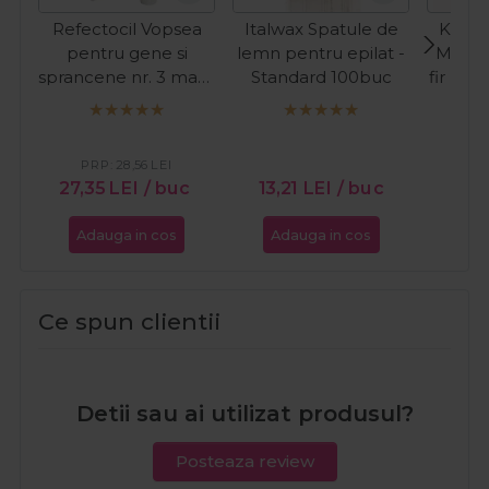
Refectocil Vopsea
Italwax Spatule de
Kiepe
pentru gene si
lemn pentru epilat -
Masina
sprancene nr. 3 maro
Standard 100buc
fir Pre
natural 15ml
C
PR
27
PRP:
28,56
LEI
27,35
LEI
/ buc
13,21
LEI
/ buc
Adauga in cos
Adauga in cos
Ada
Ce spun clientii
Detii sau ai utilizat produsul?
Posteaza review