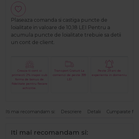
Plaseaza comanda si castiga puncte de
loialitate in valoare de
10,18
LEI
Pentru a
acumula puncte de loialitate trebuie sa detii
un cont de client.
Creaza-ti cont si
Transport Gratuit La
Peste 29 ani de
primesti 2% inapoi sub
comenzi de peste 399
experienta in domeniu
forma de bonus de
LEI
fidelitate pentru fiecare
achizitie.
Iti mai recomandam si:
Descriere
Detalii
Cumparate fre
Iti mai recomandam si: