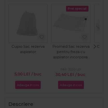
Pret special
Cupio Sac rezerva
Promed Sac rezerva
Cupio
aspirator
pentru freza cu
praf
aspirator incorporat
The File 4040 si
PR
4030SX/SX2
20
PRP:
32,00
LEI
5,00
LEI
/ buc
30,40
LEI
/ buc
Adauga in cos
Adauga in cos
Ada
Descriere