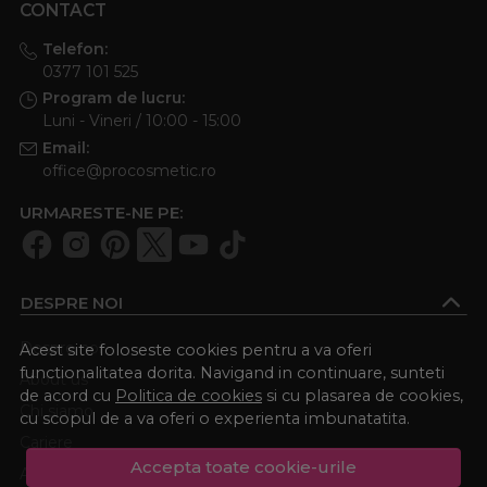
CONTACT
Telefon:
0377 101 525
Program de lucru:
Luni - Vineri / 10:00 - 15:00
Email:
office@procosmetic.ro
URMARESTE-NE PE:
DESPRE NOI
Despre noi
Acest site foloseste cookies pentru a va oferi
functionalitatea dorita. Navigand in continuare, sunteti
About us
de acord cu
Politica de cookies
si cu plasarea de cookies,
Chi siamo
cu scopul de a va oferi o experienta imbunatatita.
Cariere
Accepta toate cookie-urile
Academia Procosmetic