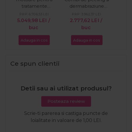
tratamente
dermabraziune
cosmetice Exclusive
Modular Plus
PRP:
6.706,53
LEI
PRP:
3.962,37
LEI
PRO402214
5.049,98
LEI
/
2.777,62
LEI
/
buc
buc
Adauga in cos
Adauga in cos
Ce spun clientii
Detii sau ai utilizat produsul?
Posteaza review
Scrie-ti parerea si castiga puncte de
loialitate in valoare de 1,00 LEI.