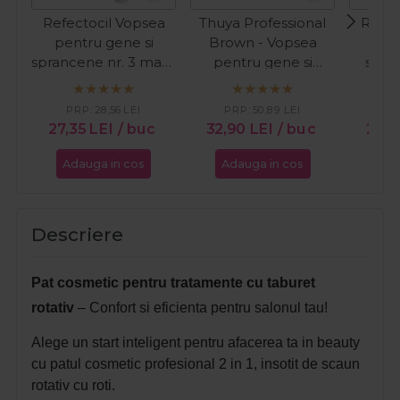
Refectocil Vopsea
Thuya Professional
Refec
pentru gene si
Brown - Vopsea
pen
sprancene nr. 3 maro
pentru gene si
spran
natural 15ml
sprancene maro
maro 
14ml
PRP:
28,56
LEI
PRP:
50,89
LEI
PR
27,35
LEI
/ buc
32,90
LEI
/ buc
21,8
Adauga in cos
Adauga in cos
Ada
Descriere
Pat cosmetic pentru tratamente cu taburet
rotativ
– Confort si eficienta pentru salonul tau!
Alege un start inteligent pentru afacerea ta in beauty
cu patul cosmetic profesional 2 in 1, insotit de scaun
rotativ cu roti.