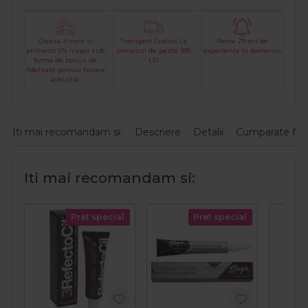
Creaza-ti cont si
Transport Gratuit La
Peste 29 ani de
primesti 2% inapoi sub
comenzi de peste 399
experienta in domeniu
forma de bonus de
LEI
fidelitate pentru fiecare
achizitie.
Iti mai recomandam si:
Descriere
Detalii
Cumparate fre
Iti mai recomandam si:
Pret special
Pret special