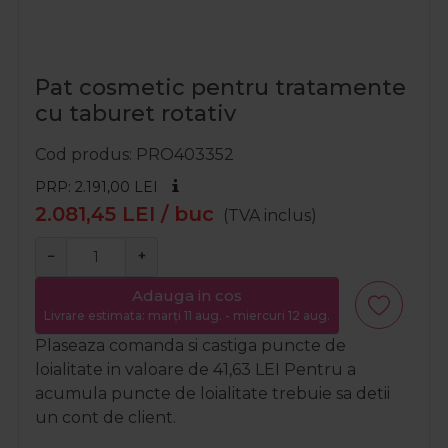
Pat cosmetic pentru tratamente
cu taburet rotativ
Cod produs
PRO403352
PRP: 2.191,00
LEI
2.081,45
LEI
/ buc
(TVA inclus)
−
+
Adauga in cos
Livrare estimata: marți 11 aug. - miercuri 12 aug.
Plaseaza comanda si castiga puncte de
loialitate in valoare de
41,63
LEI
Pentru a
acumula puncte de loialitate trebuie sa detii
un cont de client.