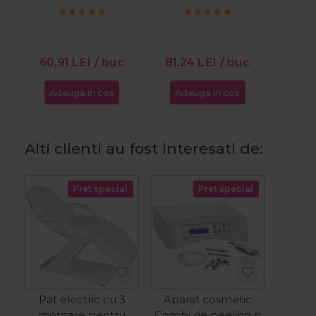
aroma de vanilie Hot
Luxury Premium 1kg
Film Ciocolata Alba
1kg
60,91
LEI
/ buc
81,24
LEI
/ buc
13,2
Adauga in cos
Adauga in cos
Ada
Alti clienti au fost interesati de:
Pret special
Pret special
Pat electric cu 3
Aparat cosmetic
motoare pentru
Combi de peeling si