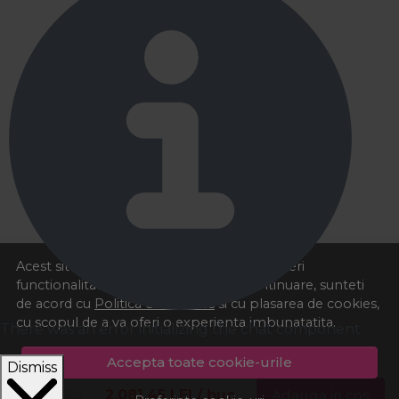
Acest site foloseste cookies pentru a va oferi
functionalitatea dorita. Navigand in continuare, sunteti
de acord cu
Politica de cookies
si cu plasarea de cookies,
cu scopul de a va oferi o experienta imbunatatita.
There was an error initializing the chat component
Accepta toate cookie-urile
Dismiss
2.081,45
LEI
/ buc
Adauga in cos