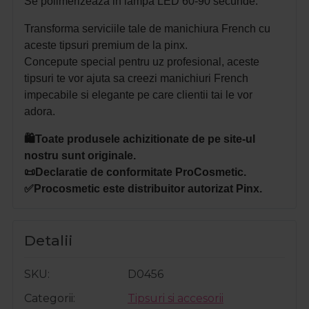
Se polimerizeaza in lampa LED 60-90 secunde.
Transforma serviciile tale de manichiura French cu
aceste tipsuri premium de la pinx.
Concepute special pentru uz profesional, aceste
tipsuri te vor ajuta sa creezi manichiuri French
impecabile si elegante pe care clientii tai le vor
adora.
🛍️Toate produsele achizitionate de pe site-ul
nostru sunt originale.
📜Declaratie de conformitate ProCosmetic.
✅Procosmetic este distribuitor autorizat Pinx.
Detalii
SKU
D0456
Categorii
Tipsuri si accesorii