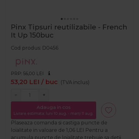
Pinx Tipsuri reutilizabile - French
It Up 150buc
Cod produs
D0456
PRP: 56,00
LEI
53,20
LEI
/ buc
(TVA inclus)
−
+
Adauga in cos
Livrare estimata: luni 10 aug. - marți 11 aug.
Plaseaza comanda si castiga puncte de
loialitate in valoare de
1,06
LEI
Pentru a
acumula puncte de loialitate trebuie sa detii