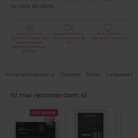
un cont de client.
Creaza-ti cont si
Transport Gratuit La
Peste 29 ani de
primesti 2% inapoi sub
comenzi de peste 399
experienta in domeniu
forma de bonus de
LEI
fidelitate pentru fiecare
achizitie.
Iti mai recomandam si:
Descriere
Detalii
Cumparate fre
Iti mai recomandam si:
Pret special