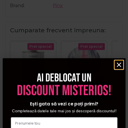
Brand
Pinx
Cumparate frecvent impreuna:
Pret special
Pret special
Ai deblocat un
discount misterios!
Cupio Solutie pentru
Crazy Color Vopsea
Crazy 
curatarea cerii de pe
semipermanenta
semip
Ești gata să vezi ce poți primi?
aparatura 500ml
027 Silver 100ml
Ruby 
Completează datele tale mai jos și descoperă discountul!
PRP:
35,59
LEI
PRP:
45,00
LEI
PR