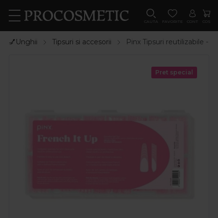
CAUTA
FAVORITE
CONT
COS
💅Unghii
Tipsuri si accesorii
Pinx Tipsuri reutilizabile -
Pret special