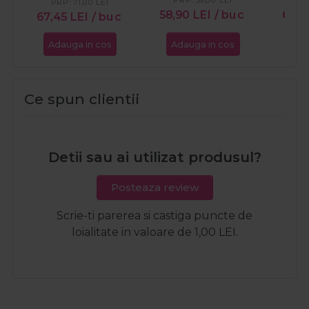
PRP:
59,00
LEI
PR
PRP:
71,00
LEI
58,90
LEI
/ buc
67,4
67,45
LEI
/ buc
Adauga in cos
Adauga in cos
Ada
Ce spun clientii
Detii sau ai utilizat produsul?
Posteaza review
Scrie-ti parerea si castiga puncte de
loialitate in valoare de 1,00 LEI.