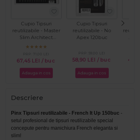
Cupio Tipsuri
Cupio Tipsuri
Cup
reutilizabile - Master
reutilizabile - No
reutili
Slim Architect
Apex 120buc
Apex
240buc
PRP:
59,00
LEI
PR
PRP:
71,00
LEI
58,90
LEI
/ buc
46,5
67,45
LEI
/ buc
Adauga in cos
Adauga in cos
Ada
Descriere
Pinx Tipsuri reutilizabile - French It Up 150buc
-
setul profesional de tipsuri reutilizabile special
concepute pentru manichiura French eleganta si
slim!