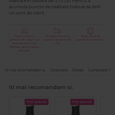
loialitate in valoare de
3,70
LEI
Pentru a
acumula puncte de loialitate trebuie sa detii
un cont de client.
Creaza-ti cont si
Transport Gratuit La
Peste 29 ani de
primesti 2% inapoi sub
comenzi de peste 399
experienta in domeniu
forma de bonus de
LEI
fidelitate pentru fiecare
achizitie.
Iti mai recomandam si:
Descriere
Detalii
Cumparate fre
Iti mai recomandam si:
Pret special
Pret special