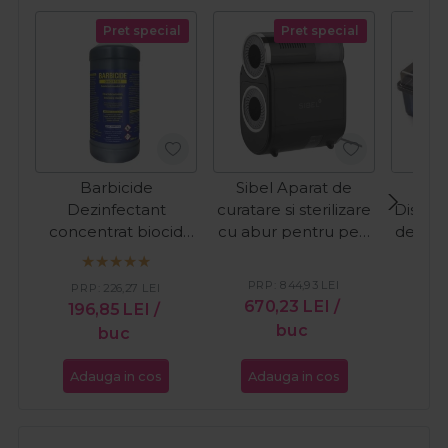
Pret special
Pret special
Barbicide
Sibel Aparat de
Ba
Dezinfectant
curatare si sterilizare
Dispoz
concentrat biocid
cu abur pentru perii
dezinf
pentru instrumentar
de par Clean&Steam
Soni
si suprafete 2000ml
PRP:
844,93
LEI
PR
PRP:
226,27
LEI
670,23
LEI
/
39
196,85
LEI
/
buc
buc
Adauga in cos
Adauga in cos
Ada