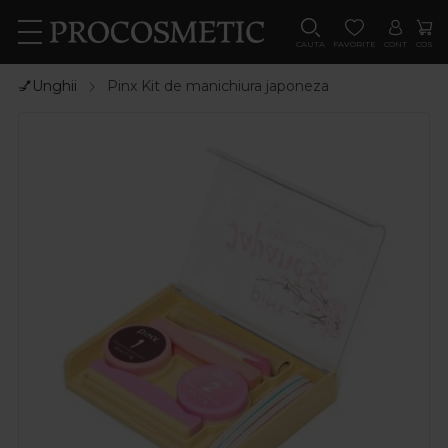
CAUTA
FAVORITE
CONT
COS
💅Unghii
Pinx Kit de manichiura japoneza