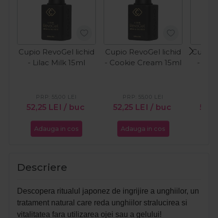
Cupio RevoGel lichid
Cupio RevoGel lichid
Cupio 
- Lilac Milk 15ml
- Cookie Cream 15ml
- Min
PRP:
55,00
LEI
PRP:
55,00
LEI
PR
52,25
LEI
/ buc
52,25
LEI
/ buc
52,2
Adauga in cos
Adauga in cos
Ada
Descriere
Descopera ritualul japonez de ingrijire a unghiilor, un
tratament natural care reda unghiilor stralucirea si
vitalitatea fara utilizarea ojei sau a gelului!