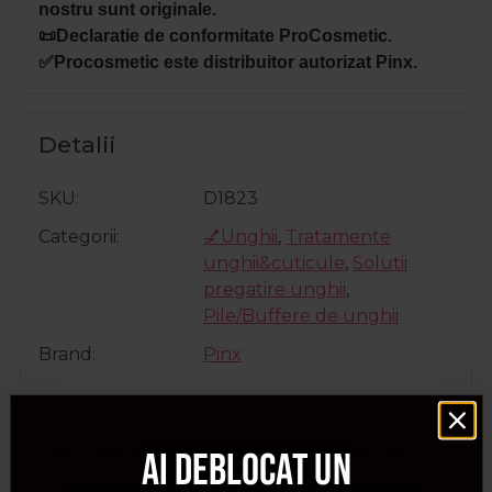
nostru sunt originale.
📜Declaratie de conformitate ProCosmetic.
✅Procosmetic este distribuitor autorizat Pinx.
Detalii
SKU
D1823
Categorii
💅Unghii
,
Tratamente
unghii&cuticule
,
Solutii
pregatire unghii
,
Pile/Buffere de unghii
Brand
Pinx
Cumparate frecvent impreuna:
Ai deblocat un