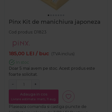
Pinx Kit de manichiura japoneza
Cod produs
D1823
185,00
LEI
/ buc
(TVA inclus)
In stoc
Doar 5 mai avem pe stoc. Acest produs este
foarte solicitat.
−
+
Adauga in cos
Livrare estimata: marți, 11 aug.
Plaseaza comanda si castiga puncte de