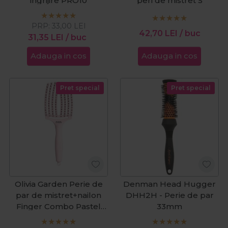
ingrijire PRO10
peri de mistret S
PRP:
33,00
LEI
42,70
LEI
/ buc
31,35
LEI
/ buc
Adauga in cos
Adauga in cos
Pret special
Pret special
Olivia Garden Perie de
Denman Head Hugger
par de mistret+nailon
DHH2H - Perie de par
Finger Combo Pastel
33mm
Pink Large