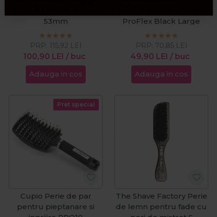
DHH4H - Perie de par
peri de mistret si nailon
53mm
ProFlex Black Large
PRP:
115,92
LEI
PRP:
70,85
LEI
100,90
LEI
/ buc
49,90
LEI
/ buc
Adauga in cos
Adauga in cos
Pret special
Cupio Perie de par
The Shave Factory Perie
pentru pieptanare si
de lemn pentru fade cu