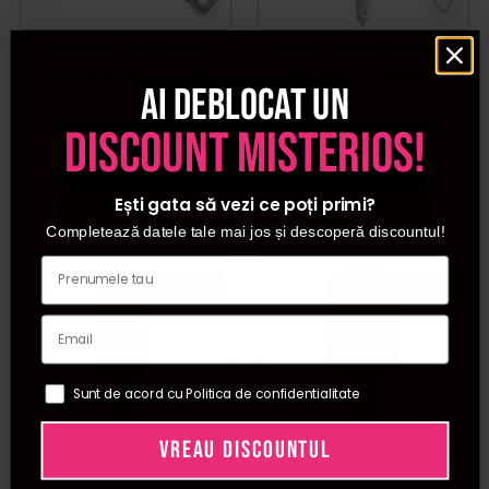
Babyliss Pro Perie
Olivia Garden Perie de
ceramica pentru par
par 65mm Expert
Ai deblocat un
32mm
Blowout Speed XL
White
discount misterios!
PRP:
56,63
LEI
PRP:
231,00
LEI
43,51
LEI
/ buc
119,79
LEI
/ buc
Ești gata să vezi ce poți primi?
Adauga in cos
Adauga in cos
Completează datele tale mai jos și descoperă discountul!
Pret special
Pret special
Sunt de acord cu Politica de confidentialitate
VREAU DISCOUNTUL
Denman Head Hugger
Sibel Perie de par cu