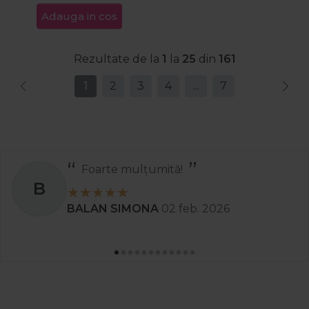
Adauga in cos
Rezultate de la
1
la
25
din
161
1
2
3
4
...
7
Recomand
S
Stanciu Aura Andreea
02 apr. 2025