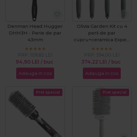
Denman Head Hugger
Olivia Garden Kit cu 4
DHH3H - Perie de par
perii de par
43mm
cupru+ceramica Expert
Blowout Heat Nylgard
Bristle
PRP:
109,82
LEI
PRP:
394,00
LEI
94,90
LEI
/ buc
374,22
LEI
/ buc
Adauga in cos
Adauga in cos
Pret special
Pret special