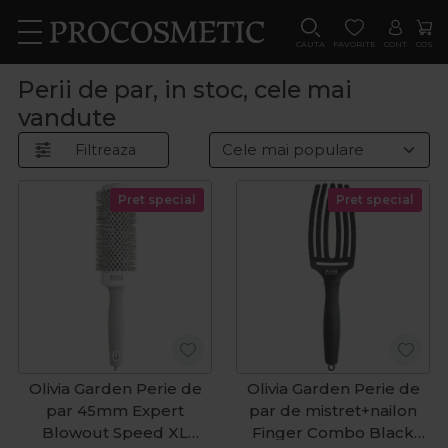
CAUTA
FAVORITE
CONT
COS
Perii de par, in stoc, cele mai
vandute
Filtreaza
Pret special
Pret special
Olivia Garden Perie de
Olivia Garden Perie de
par 45mm Expert
par de mistret+nailon
Blowout Speed XL
Finger Combo Black