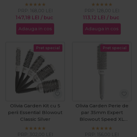
White
Medium
PRP:
168,00
LEI
PRP:
128,00
LEI
147,18
LEI
/ buc
113,12
LEI
/ buc
Adauga in cos
Adauga in cos
Pret special
Pret special
Olivia Garden Kit cu 5
Olivia Garden Perie de
perii Essential Blowout
par 35mm Expert
Classic Silver
Blowout Speed XL
White
PRP:
302,00
LEI
PRP:
156,00
LEI