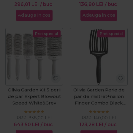
296,01
LEI
/ buc
136,80
LEI
/ buc
Adauga in cos
Adauga in cos
Pret special
Pret special
Olivia Garden Kit 5 perii
Olivia Garden Perie de
de par Expert Blowout
par de mistret+nailon
Speed White&Grey
Finger Combo Black
Large
PRP:
838,00
LEI
PRP:
140,00
LEI
643,50
LEI
/ buc
123,28
LEI
/ buc