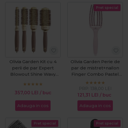
Pret special
Olivia Garden Kit cu 4
Olivia Garden Perie de
perii de par Expert
par de mistret+nailon
Blowout Shine Wavy
Finger Combo Pastel
Bristles Gold&Brown
Pink Medium
PRP:
138,00
LEI
357,00
LEI
/ buc
121,31
LEI
/ buc
Adauga in cos
Adauga in cos
Pret special
Pret special