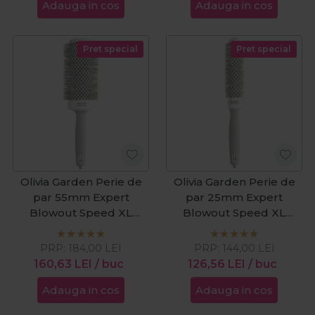
Adauga in cos
Adauga in cos
Pret special
Pret special
Olivia Garden Perie de
Olivia Garden Perie de
par 55mm Expert
par 25mm Expert
Blowout Speed XL
Blowout Speed XL
White
White
PRP:
184,00
LEI
PRP:
144,00
LEI
160,63
LEI
/ buc
126,56
LEI
/ buc
Adauga in cos
Adauga in cos