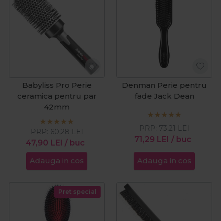
Babyliss Pro Perie
Denman Perie pentru
ceramica pentru par
fade Jack Dean
42mm
PRP:
73,21
LEI
PRP:
60,28
LEI
71,29
LEI
/ buc
47,90
LEI
/ buc
Adauga in cos
Adauga in cos
Pret special