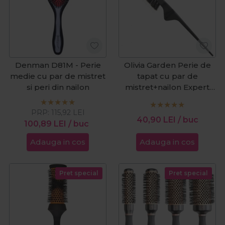
Denman D81M - Perie
Olivia Garden Perie de
medie cu par de mistret
tapat cu par de
si peri din nailon
mistret+nailon Expert
Style Up Combo
PRP:
115,92
LEI
40,90
LEI
/ buc
100,89
LEI
/ buc
Adauga in cos
Adauga in cos
Pret special
Pret special