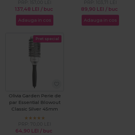
PRP:
157,00
LEI
PRP:
103,71
LEI
137,48
LEI
/ buc
89,90
LEI
/ buc
Adauga in cos
Adauga in cos
Pret special
Olivia Garden Perie de
par Essential Blowout
Classic Silver 45mm
PRP:
70,00
LEI
64,90
LEI
/ buc