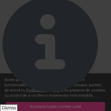
Acest site foloseste cookies pentru a va oferi
functionalitatea dorita. Navigand in continuare, sunteti
de acord cu
Politica de cookies
si cu plasarea de cookies,
cu scopul de a va oferi o experienta imbunatatita.
There was an error initializing the chat component
Accepta toate cookie-urile
Dismiss