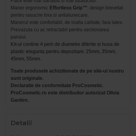
Parul este mai sanatos si mai stralucitor.
Maner ergonomic
Effortless Grip™
: design brevetat
pentru rasucire lina si antialunecare.
Manerul este confortabil, de inalta calitate, fara latex.
Prevazuta cu ac retractabil pentru sectionarea
parului.
Kit-ul contine 4 perii de diametre diferite si husa de
plastic eleganta pentru depozitare: 25mm, 35mm,
45mm, 55mm.
Toate produsele achizitionate de pe site-ul nostru
sunt originale.
Declaratie de conformitate ProCosmetic.
ProCosmetic.ro este distribuitor autorizat Olivia
Garden.
Detalii