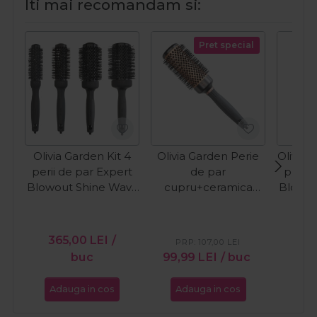
Iti mai recomandam si:
Pret special
Olivia Garden Kit 4
Olivia Garden Perie
Olivia 
perii de par Expert
de par
perii 
Blowout Shine Wavy
cupru+ceramica
Blowou
Black Label
45mm Expert
Bristl
Blowout Heat
Nylgard Bristle
365,00
LEI
/
35
PRP:
107,00
LEI
buc
99,99
LEI
/ buc
Adauga in cos
Adauga in cos
Ada