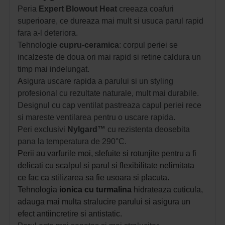
Peria
Expert Blowout Heat
c
reeaza coafuri
superioare, ce dureaza mai mult si usuca parul rapid
fara a-l deteriora.
Tehnologie
cupru-ceramica
: corpul periei se
incalzeste de doua ori mai rapid si retine caldura un
timp mai indelungat.
A
sigura uscare rapida a parului si un styling
profesional cu
rezultate naturale, mult mai durabile.
Designul cu cap ventilat
pastreaza capul periei rece
si mareste ventilarea pentru o uscare rapida.
Peri exclusivi
Nylgard™
cu rezistenta deosebita
pana la temperatura
de 290°C.
Perii au varfurile moi, slefuite si rotunjite pentru a fi
delicati cu scalpul si parul si flexibilitate nelimitata
ce
fac ca stilizarea sa fie usoara si placuta.
Tehnologia
ionica cu turmalina
hidrateaza cuticula,
adauga mai multa stralucire parului si asigura un
efect antiincretire si antistatic.