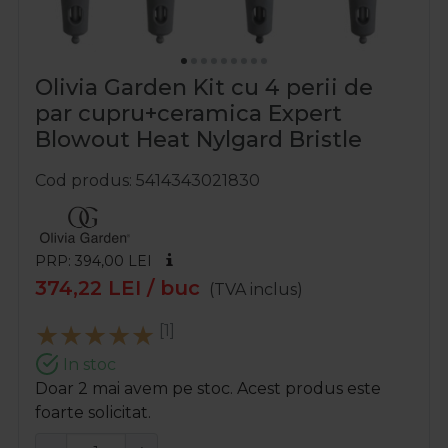
Olivia Garden Kit cu 4 perii de
par cupru+ceramica Expert
Blowout Heat Nylgard Bristle
Cod produs
5414343021830
PRP: 394,00
LEI
374,22
LEI
/ buc
(TVA inclus)
[1]
In stoc
Doar 2 mai avem pe stoc. Acest produs este
foarte solicitat.