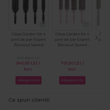
Olivia Garden Kit 4
Olivia Garden Kit 4
Olivia
perii de par Expert
perii de par Expert
perii 
Blowout Speed
Blowout Speed
Blo
Black Label
Pastel Pink
Wh
PRP:
666,00
LEI
PR
540,00
LEI
/
701,00
LEI
/
64
buc
buc
Adauga in cos
Adauga in cos
Ada
Ce spun clientii