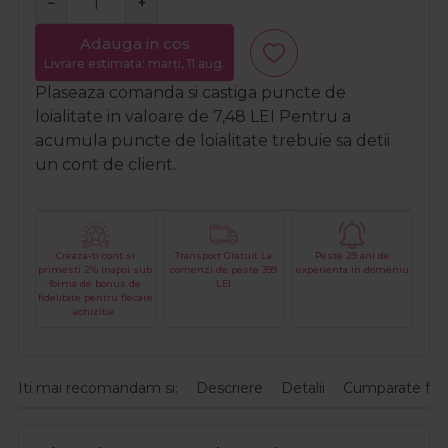
−
+
Adauga in cos
Livrare estimata: marți, 11 aug.
Plaseaza comanda si castiga puncte de
loialitate in valoare de
7,48
LEI
Pentru a
acumula puncte de loialitate trebuie sa detii
un cont de client.
Creaza-ti cont si
Transport Gratuit La
Peste 29 ani de
primesti 2% inapoi sub
comenzi de peste 399
experienta in domeniu
forma de bonus de
LEI
fidelitate pentru fiecare
achizitie.
Iti mai recomandam si:
Descriere
Detalii
Cumparate fre