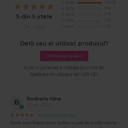
5 stele
100%
4 stele
0%
3 stele
0%
5 din 5 stele
2 stele
0%
1 stea
0%
Din 1 voturi
Detii sau ai utilizat produsul?
Posteaza review
Scrie-ti parerea si castiga puncte de
loialitate in valoare de 1,00 LEI.
Bodnariu Alina
B
25 oct. 2023
Achizitie verificata
Perile sunt foarte bune ,lucrez cu ele de multa vreme