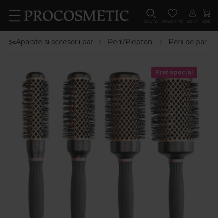
CAUTA
FAVORITE
CONT
COS
✂️Aparate si accesorii par
Perii/Piepteni
Perii de par
Pret special