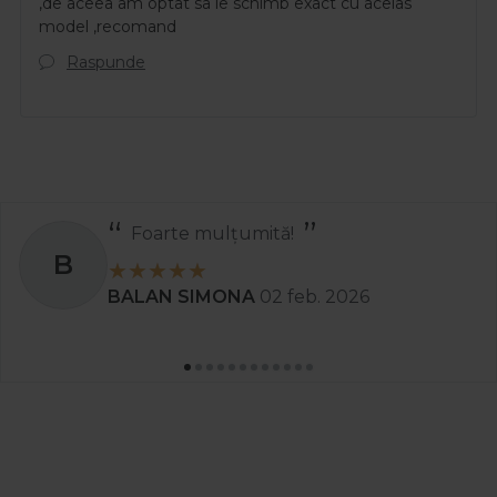
,de aceea am optat sa le schimb exact cu acelas
model ,recomand
Raspunde
Recomand
S
Stanciu Aura Andreea
02 apr. 2025