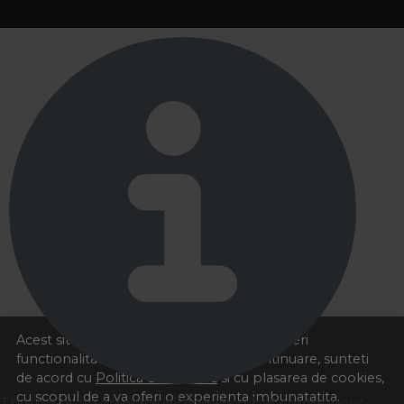
Acest site foloseste cookies pentru a va oferi
functionalitatea dorita. Navigand in continuare, sunteti
de acord cu
Politica de cookies
si cu plasarea de cookies,
cu scopul de a va oferi o experienta imbunatatita.
There was an error initializing the chat component