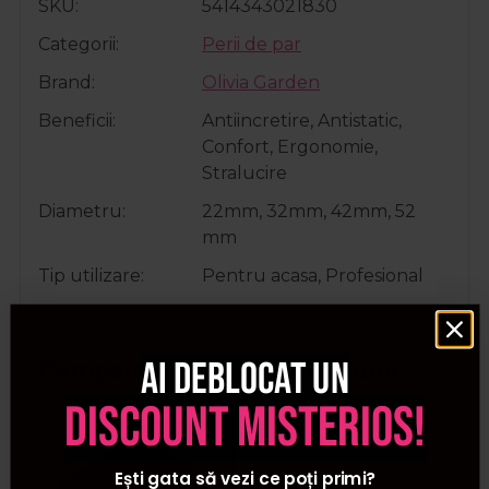
SKU
5414343021830
Categorii
Perii de par
Brand
Olivia Garden
Beneficii
Antiincretire, Antistatic,
Confort, Ergonomie,
Stralucire
Diametru
22mm, 32mm, 42mm, 52
mm
Tip utilizare
Pentru acasa, Profesional
Ai deblocat un
Cumparate frecvent impreuna:
discount misterios!
Pret special
Ești gata să vezi ce poți primi?