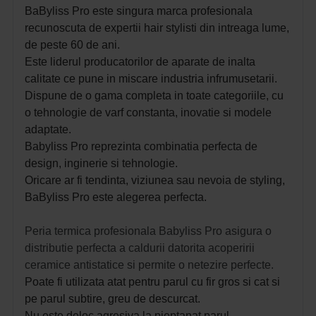
BaByliss Pro este singura marca profesionala
recunoscuta de expertii hair stylisti din intreaga lume,
de peste 60 de ani.
Este liderul producatorilor de aparate de inalta
calitate ce pune in miscare industria infrumusetarii.
Dispune de o gama completa in toate categoriile, cu
o tehnologie de varf constanta, inovatie si modele
adaptate.
Babyliss Pro reprezinta combinatia perfecta de
design, inginerie si tehnologie.
Oricare ar fi tendinta, viziunea sau nevoia de styling,
BaByliss Pro este alegerea perfecta.
Peria termica profesionala Babyliss Pro asigura o
distributie perfecta a caldurii datorita acoperirii
ceramice antistatice si permite o netezire perfecte.
Poate fi utilizata atat pentru parul cu fir gros si cat si
pe parul subtire, greu de descurcat.
Nu este deloc agresiva la pieptanat parul,