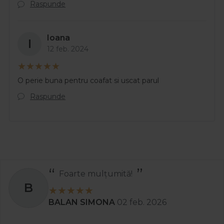
Raspunde
Ioana
I
12 feb. 2024
O perie buna pentru coafat si uscat parul
Raspunde
tă!
Recomand
S
2 feb. 2026
Stanciu Aura A