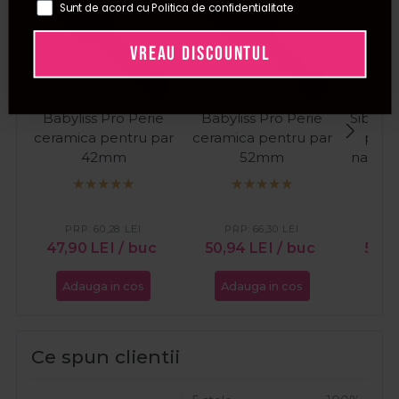
Sunt de acord cu Politica de confidentialitate
VREAU DISCOUNTUL
Babyliss Pro Perie
Babyliss Pro Perie
Sibel P
ceramica pentru par
ceramica pentru par
peri 
42mm
52mm
nailon
Go
PRP:
60,28
LEI
PRP:
66,30
LEI
PR
47,90
LEI
/ buc
50,94
LEI
/ buc
57,8
Adauga in cos
Adauga in cos
Ada
Ce spun clientii