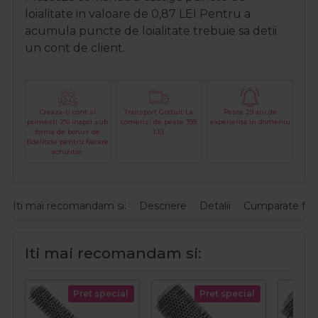
loialitate in valoare de
0,87
LEI
Pentru a
acumula puncte de loialitate trebuie sa detii
un cont de client.
Creaza-ti cont si
Transport Gratuit La
Peste 29 ani de
primesti 2% inapoi sub
comenzi de peste 399
experienta in domeniu
forma de bonus de
LEI
fidelitate pentru fiecare
achizitie.
Iti mai recomandam si:
Descriere
Detalii
Cumparate fre
Iti mai recomandam si:
Pret special
Pret special