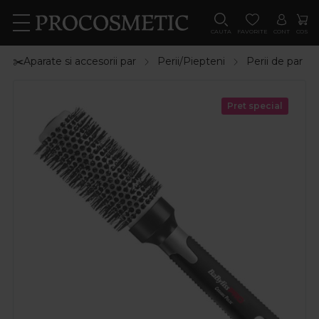
CAUTA
FAVORITE
CONT
COS
✂️Aparate si accesorii par
Perii/Piepteni
Perii de par
Pret special