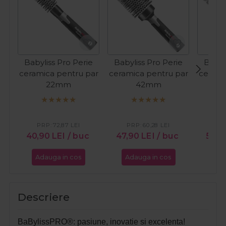
Babyliss Pro Perie
Babyliss Pro Perie
Babyl
ceramica pentru par
ceramica pentru par
cerami
22mm
42mm
PRP:
72,87
LEI
PRP:
60,28
LEI
PR
40,90
LEI
/ buc
47,90
LEI
/ buc
50,
Adauga in cos
Adauga in cos
Ada
Descriere
BaBylissPRO®: pasiune, inovatie si excelenta!