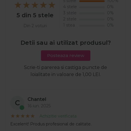
5 stele
100%
4 stele
0%
3 stele
0%
5 din 5 stele
2 stele
0%
1 stea
0%
Din 2 voturi
Detii sau ai utilizat produsul?
Posteaza review
Scrie-ti parerea si castiga puncte de
loialitate in valoare de 1,00 LEI.
Chantel
C
16 iun. 2025
Achizitie verificata
Excelent! Produs profesional de calitate.