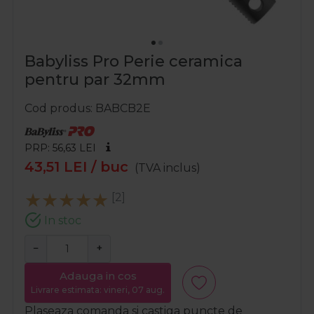
Babyliss Pro Perie ceramica
pentru par 32mm
Cod produs
BABCB2E
PRP: 56,63
LEI
43,51
LEI
/ buc
(TVA inclus)
[2]
In stoc
−
+
Adauga in cos
Livrare estimata: vineri, 07 aug.
Plaseaza comanda si castiga puncte de