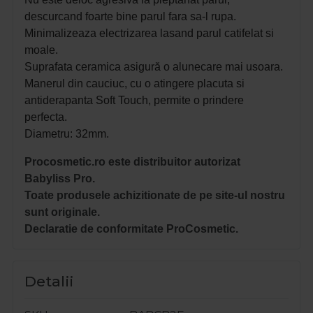
descurcand foarte bine parul fara sa-l rupa.
Minimalizeaza electrizarea la
sa
nd parul catifelat si
moale.
Suprafata ceramica asigură o alunecare mai us
oara.
Manerul din cauciuc, cu o atingere placuta si
antiderapanta Soft Touch, permite o prindere
perfecta.
Diametru: 32mm.
Procosmetic.ro este distribuitor autorizat
Babyliss Pro.
Toate produsele achizitionate de pe site-ul nostru
sunt originale.
Declaratie de conformitate ProCosmetic.
Detalii