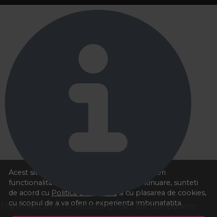
Acest site foloseste cookies pentru a va oferi
functionalitatea dorita. Navigand in continuare, sunteti
de acord cu
Politica de cookies
si cu plasarea de cookies,
cu scopul de a va oferi o experienta imbunatatita.
There was an error initializing the chat component