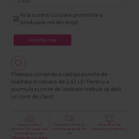
Email
Fii la curent cu toate promotiile si
produsele noi din shop!
Anunta-ma
Plaseaza comanda si castiga puncte de
loialitate in valoare de
2,43
LEI
Pentru a
acumula puncte de loialitate trebuie sa detii
un cont de client.
Creaza-ti cont si
Transport Gratuit La
Peste 29 ani de
primesti 2% inapoi sub
comenzi de peste 399
experienta in domeniu
forma de bonus de
LEI
fidelitate pentru fiecare