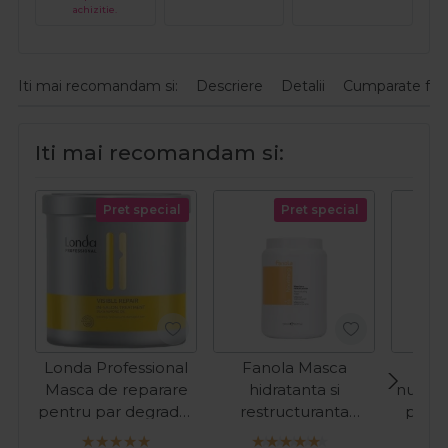
achizitie.
Iti mai recomandam si:
Descriere
Detalii
Cumparate fre
Iti mai recomandam si:
Pret special
Pret special
Londa Professional
Fanola Masca
La
Masca de reparare
hidratanta si
nuanta
pentru par degradat
restructuranta
par a
Visible Repair 750ml
pentru par uscat
Refr