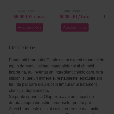
Nourishing 1500ml
Cop
PRP:
123,72
LEI
PRP:
85,00
LEI
PR
58,90
LEI
/ buc
51,05
LEI
/ buc
88,
Adauga in cos
Adauga in cos
Ada
Descriere
Fondatorii brandului Olaplex sunt experti mondiali de
top in domeniul stiintei materialelor si al chimiei.
Impreuna, au inventat un ingredient chimic care, fara
siliconi si uleiuri minerale, restabileste legaturile din
firul de par care s-au rupt in timpul unui tratament
chimic si dupa acesta.
Se poate spune ca Olaplex a avut un impact de
durata asupra industriei produselor pentru par.
Acest brand este utilizat cu incredere de mai multe