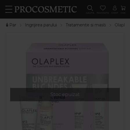
CAUTA
FAVORITE
CONT
COS
🧴Par
Ingrijirea parului
Tratamente si masti
Olaplex
Stoc epuizat