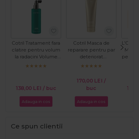
Cotril Tratament fara
Cotril Masca de
L'Oreal
clatire pentru volum
reparare pentru par
Masca
la radacini Volume
deteriorat
pentru
200ml
Regeneration
Abs
Repairing Treatment
Gol
150ml
170,00
LEI
/
138,00
LEI
/ buc
buc
187,
Adauga in cos
Adauga in cos
Ada
Ce spun clientii