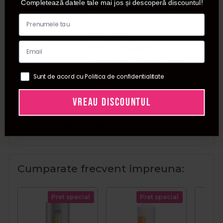
Completează datele tale mai jos și descoperă discountul!
Beneficii
Aspect sanatos, Curatare,
Hranire, Luminozitate,
Rezistenta
Tip par
Casant, Deshidratat,
Deteriorat, Fragil, Uscat
Sunt de acord cu Politica de confidentialitate
Tip produs
Masca, Sampon, Tratament
pentru par
VREAU DISCOUNTUL
Tip utilizare
Pentru acasa
Zona corporala
Par
Cumparate frecvent impreuna:
Pret special
Pret special