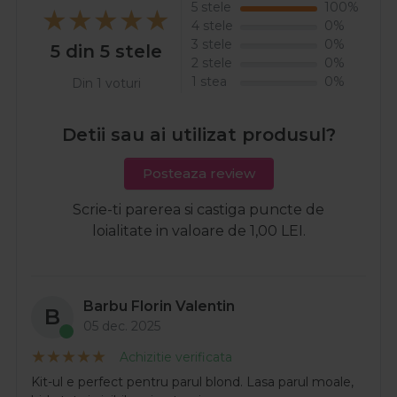
5 stele
100%
4 stele
0%
3 stele
0%
5 din 5 stele
2 stele
0%
1 stea
0%
Din 1 voturi
Detii sau ai utilizat produsul?
Posteaza review
Scrie-ti parerea si castiga puncte de
loialitate in valoare de 1,00 LEI.
Barbu Florin Valentin
B
05 dec. 2025
Achizitie verificata
Kit-ul e perfect pentru parul blond. Lasa parul moale,