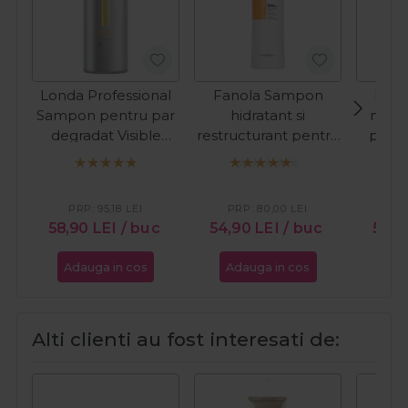
Londa Professional
Fanola Sampon
Lak
Sampon pentru par
hidratant si
nuant
degradat Visible
restructurant pentru
par a
Repair 1000ml
par uscat Nourishing
Refr
1000ml
Cop
PRP:
95,18
LEI
PRP:
80,00
LEI
PR
58,90
LEI
/ buc
54,90
LEI
/ buc
59,9
Adauga in cos
Adauga in cos
Ada
Alti clienti au fost interesati de: