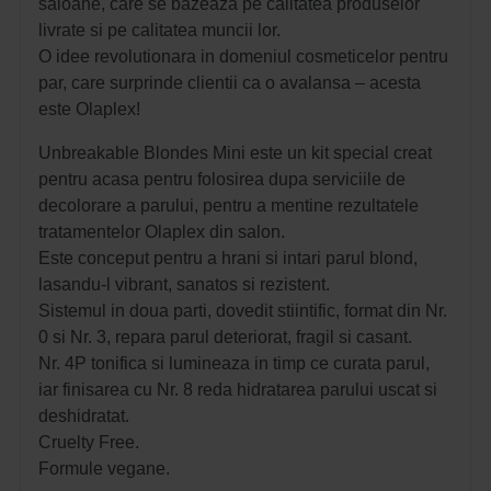
saloane, care se bazeaza pe calitatea produselor
livrate si pe calitatea muncii lor.
O idee revolutionara in domeniul cosmeticelor pentru
par, care surprinde clientii ca o avalansa – acesta
este Olaplex!
Unbreakable Blondes Mini este un kit special creat
pentru acasa pentru folosirea dupa serviciile de
decolorare a parului, pentru a mentine rezultatele
tratamentelor Olaplex din salon.
Este conceput pentru a hrani si intari parul blond,
lasandu-l vibrant, sanatos si rezistent.
Sistemul in doua parti, dovedit stiintific, format din Nr.
0 si Nr. 3, repara parul deteriorat, fragil si casant.
Nr. 4P tonifica si lumineaza in timp ce curata parul,
iar finisarea cu Nr. 8 reda hidratarea parului uscat si
deshidratat.
Cruelty Free.
Formule vegane.