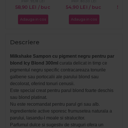
PRP:
95,18
LEI
PRP:
80,00
LEI
PR
58,90
LEI
/ buc
54,90
LEI
/ buc
59,9
Adauga in cos
Adauga in cos
Ada
Descriere
Milkshake Sampon cu pigment negru pentru par
blond Icy Blond 300ml
curata delicat in timp ce
pigmentul negru specific contracareaza tonurile
galbene sau portocalii ale parului blond sau
decolorat, oferind tonuri cenusii.
Este special creat pentru parul blond foarte deschis
sau blond platinat.
Nu este recomandat pentru parul gri sau alb.
Ingredientele active sporesc frumusetea naturala a
parului, lasandu-l moale si stralucitor.
Parfumul dulce si sugestiv de struguri ofera un