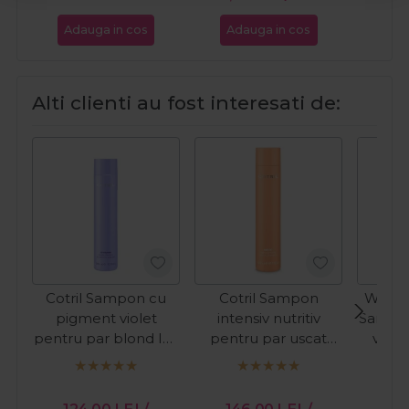
Adauga in cos
Adauga in cos
Ada
Alti clienti au fost interesati de:
Cotril Sampon cu
Cotril Sampon
Wella 
pigment violet
intensiv nutritiv
Sampo
pentru par blond Icy
pentru par uscat
viole
Blond Purple 300ml
Nutro High
blond 
Nourishing Miracle
Rech
PR
300ml
124,00
LEI
/
146,00
LEI
/
12