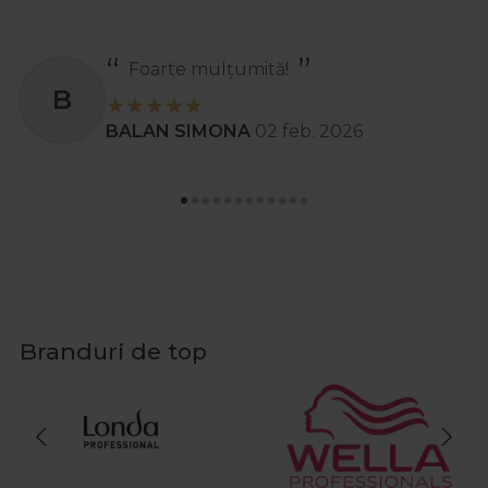
Recomand
S
Stanciu Aura Andreea
02 apr
Branduri de top