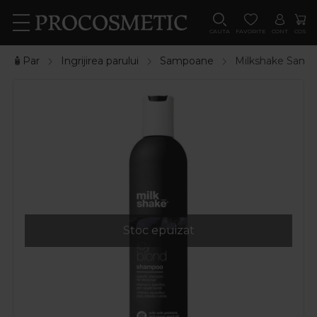
CAUTA
FAVORITE
CONT
COS
🧴Par
Ingrijirea parului
Sampoane
Milkshake Sampo
Stoc epuizat