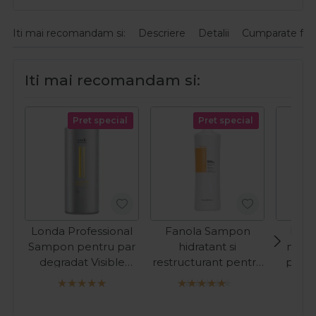
Iti mai recomandam si:
Descriere
Detalii
Cumparate fre
Iti mai recomandam si:
Pret special
Pret special
Londa Professional
Fanola Sampon
Lak
Sampon pentru par
hidratant si
nuant
degradat Visible
restructurant pentru
par a
Repair 1000ml
par uscat Nourishing
Refr
1000ml
Cop