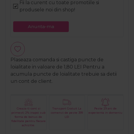
Fii la curent cu toate promotiile si
produsele noi din shop!
Anunta-ma
Plaseaza comanda si castiga puncte de
loialitate in valoare de
1,80
LEI
Pentru a
acumula puncte de loialitate trebuie sa detii
un cont de client.
Creaza-ti cont si
Transport Gratuit La
Peste 29 ani de
primesti 2% inapoi sub
comenzi de peste 399
experienta in domeniu
forma de bonus de
LEI
fidelitate pentru fiecare
achizitie.