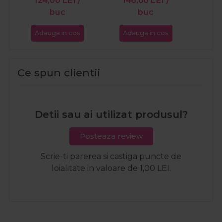
buc
buc
Adauga in cos
Adauga in cos
Ada
Ce spun clientii
Detii sau ai utilizat produsul?
Posteaza review
Scrie-ti parerea si castiga puncte de
loialitate in valoare de 1,00 LEI.