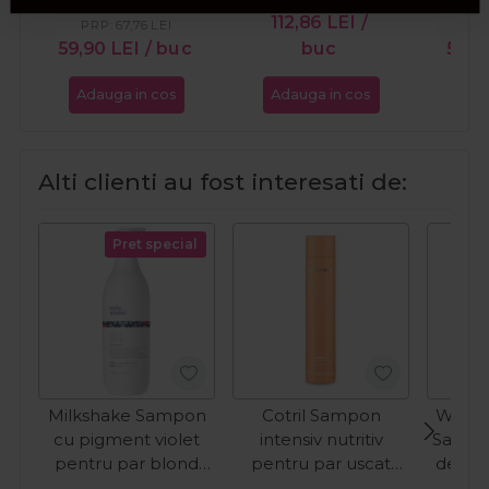
112,86
LEI
/
PRP:
67,76
LEI
PR
59,90
LEI
/ buc
buc
58,9
Adauga in cos
Adauga in cos
Ada
Alti clienti au fost interesati de:
Pret special
Milkshake Sampon
Cotril Sampon
Wella 
cu pigment violet
intensiv nutritiv
Sampo
pentru par blond
pentru par uscat
deteri
Silver Shine 1000ml
Nutro High
Repa