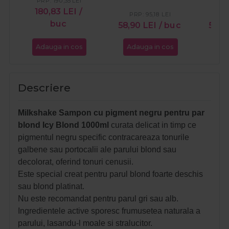
PRP:
190,35
LEI
180,83
LEI
/
PRP:
95,18
LEI
PR
buc
58,90
LEI
/ buc
54,
Adauga in cos
Adauga in cos
Ada
Descriere
Milkshake Sampon cu pigment negru pentru par
blond Icy Blond 1000ml
curata delicat in timp ce
pigmentul negru specific contracareaza tonurile
galbene sau portocalii ale parului blond sau
decolorat, oferind tonuri cenusii.
Este special creat pentru parul blond foarte deschis
sau blond platinat.
Nu este recomandat pentru parul gri sau alb.
Ingredientele active sporesc frumusetea naturala a
parului, lasandu-l moale si stralucitor.