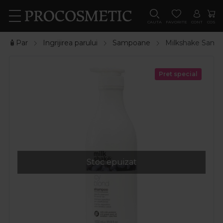
CAUTA
FAVORITE
CONT
COS
🧴Par
Ingrijirea parului
Sampoane
Milkshake Sampo
Pret special
Stoc epuizat