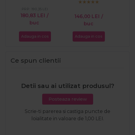
Nourishing Miracle
PRP:
190,35
LEI
PR
300ml
180,83
LEI
/
146,00
LEI
/
18
buc
buc
Adauga in cos
Adauga in cos
Ada
Ce spun clientii
Detii sau ai utilizat produsul?
Posteaza review
Scrie-ti parerea si castiga puncte de
loialitate in valoare de 1,00 LEI.