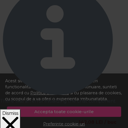
Acest site foloseste cookies pentru a va oferi
functionalitatea dorita. Navigand in continuare, sunteti
de acord cu
Politica de cookies
si cu plasarea de cookies,
cu scopul de a va oferi o experienta imbunatatita.
There was an error initializing the chat component
Accepta toate cookie-urile
Dismiss
142,08
LEI
/ buc
Preferinte cookie-uri