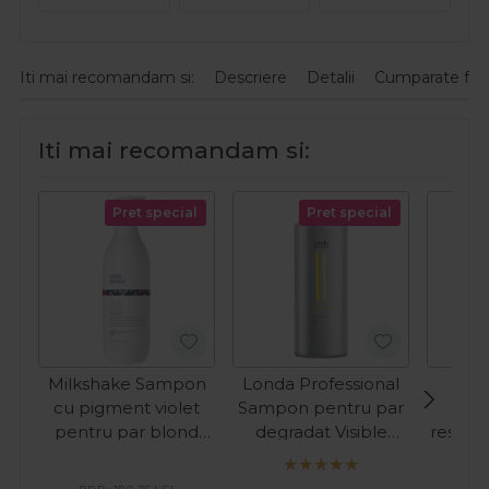
Iti mai recomandam si:
Descriere
Detalii
Cumparate fre
Iti mai recomandam si:
Pret special
Pret special
Milkshake Sampon
Londa Professional
Fan
cu pigment violet
Sampon pentru par
hi
pentru par blond
degradat Visible
restru
Silver Shine 1000ml
Repair 1000ml
par us