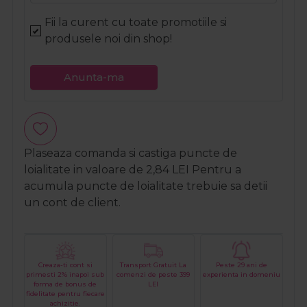
Fii la curent cu toate promotiile si
produsele noi din shop!
Anunta-ma
Plaseaza comanda si castiga puncte de
loialitate in valoare de
2,84
LEI
Pentru a
acumula puncte de loialitate trebuie sa detii
un cont de client.
Creaza-ti cont si
Transport Gratuit La
Peste 29 ani de
primesti 2% inapoi sub
comenzi de peste 399
experienta in domeniu
forma de bonus de
LEI
fidelitate pentru fiecare
achizitie.