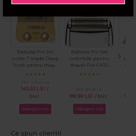
Pret special
Pret special
Babyliss Pro Set
Babyliss Pro Set
Baby
cutite T-blade Deep
cutit+folie pentru
cutit
Tooth pentru masini
shaver Foil FX02
shav
de contur - Titanium
Silver FXRF2E
Gol
2.0 FX707G2Z
PRP:
222,07
LEI
145,53
LEI
/
PRP:
189,18
LEI
PR
buc
89,90
LEI
/ buc
111,
Adauga in cos
Adauga in cos
Ada
Ce spun clientii