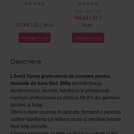
5in1 500ml
de contur - Titanium
tuns B
2.0 FX707G2Z
PRP:
222,07
LEI
145,53
LEI
/
PR
50,84
LEI
/ buc
buc
28,
Adauga in cos
Adauga in cos
Ada
Descriere
L3vel3 Spray profesional de curatare pentru
masinile de tuns 5in1 288g
dezinfecteaza,
deodorizeaza, raceste, lubrifiaza si protejeaza!
Formula profesionala ce elimina 99.9% din germeni,
bacterii si fungi.
Ofera o mare usurinta in utilizare, formand o pelicula
subtire lubrifianta ce reduce uzura si mentine lamele
mult timp ascutite.
Elimina mirosurile, in timp ce duza cu varf de inalta