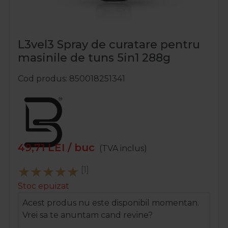
L3vel3 Spray de curatare pentru
masinile de tuns 5in1 288g
Cod produs
850018251341
49,71
LEI
/ buc
(TVA inclus)
[1]
Stoc epuizat
Acest produs nu este disponibil momentan.
Vrei sa te anuntam cand revine?