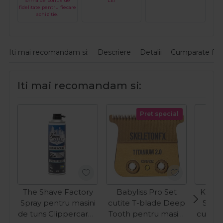
forma de bonus de
LEI
fidelitate pentru fiecare
achizitie.
Iti mai recomandam si:
Descriere
Detalii
Cumparate fre
Iti mai recomandam si:
Pret special
The Shave Factory
Babyliss Pro Set
Kiepe
Spray pentru masini
cutite T-blade Deep
Spray
de tuns Clippercare+
Tooth pentru masini
cutitel