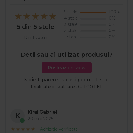
5 stele
100%
4 stele
0%
3 stele
0%
5 din 5 stele
2 stele
0%
1 stea
0%
Din 1 voturi
Detii sau ai utilizat produsul?
Posteaza review
Scrie-ti parerea si castiga puncte de
loialitate in valoare de 1,00 LEI.
Kirai Gabriel
K
20 mai 2025
Achizitie verificata