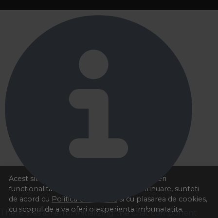
Acest site foloseste cookies pentru a va oferi
functionalitatea dorita. Navigand in continuare, sunteti
de acord cu
Politica de cookies
si cu plasarea de cookies,
cu scopul de a va oferi o experienta imbunatatita.
There was an error initializing the chat component