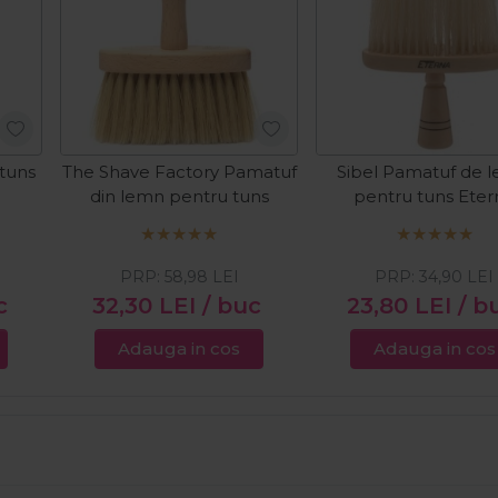
tuns
The Shave Factory Pamatuf
Sibel Pamatuf de 
din lemn pentru tuns
pentru tuns Eter
PRP:
58,98
LEI
PRP:
34,90
LEI
c
32,30
LEI
/ buc
23,80
LEI
/ b
Adauga in cos
Adauga in cos