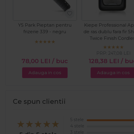
YS Park Pieptan pentru
Kiepe Professional Ap
frizerie 339 - negru
de ras dublu fara fir S
Twice Finish Cordle
PRP:
247,08
LEI
78,00
LEI
/ buc
128,38
LEI
/ bu
Adauga in cos
Adauga in cos
Ce spun clientii
5 stele
4 stele
3 stele