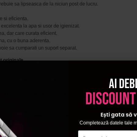
trebuie sa lipseasca de la niciun post de lucru.
 si eficienta.
 excelenta la apa si usor de igienizat.
a, dar care curata eficient.
ana, cu o buna aderenta.
evoie sa cumparati un suport separat.
 originale.
Ai deb
discount
Ești gata să v
Completează datele tale ma