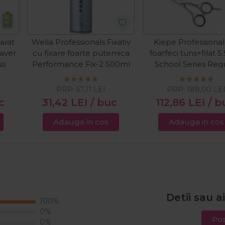
arat
Wella Professionals Fixativ
Kiepe Professional
haver
cu fixare foarte puternica
foarfeci tuns+filat 5.
ss
Performance Fix-2 500ml
School Series Reg
PRP:
57,11
LEI
PRP:
188,00
LE
c
31,42
LEI
/ buc
112,86
LEI
/ b
Adauga in cos
Adauga in cos
Detii sau a
100%
0%
Pos
0%