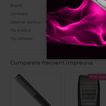
Brand
L3VEL3
Cantitate
2buc.
Destinat pentru
Frizerie
Tip produs
Pamatuf
Tip utilizare
Profesional
Cumparate frecvent impreuna:
Pret spec