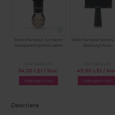
Rovra Pamatuf cu maner
Sibel Pamatuf pentru 
transparent pentru salon
Barburys Arvo
PRP:
54,00
LEI
PRP:
58,16
LEI
34,20
LEI
/ buc
49,90
LEI
/ bu
Adauga in cos
Adauga in cos
Descriere