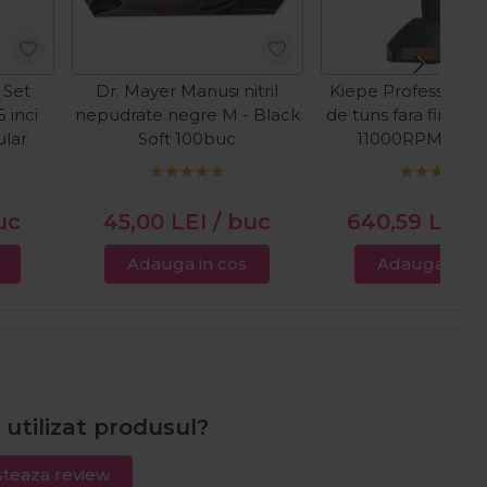
 Set
Dr. Mayer Manusi nitril
Kiepe Professional
5 inci
nepudrate negre M - Black
de tuns fara fir Vr
ular
Soft 100buc
11000RPM Cord
I
uc
45,00
LEI
/ buc
640,59
LEI
/
Adauga in cos
Adauga in c
i utilizat produsul?
teaza review