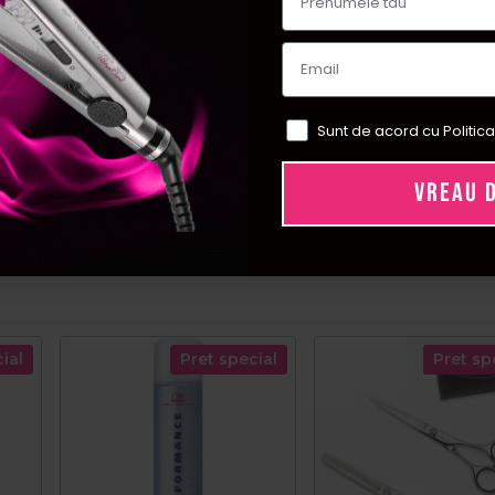
Sunt de acord cu Politica
VREAU 
ial
Pret special
Pret sp