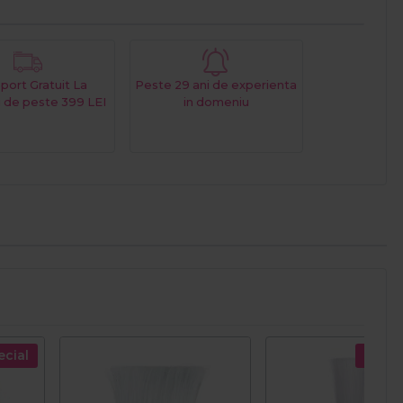
port Gratuit La
Peste 29 ani de experienta
 de peste 399 LEI
in domeniu
ecial
Pret s