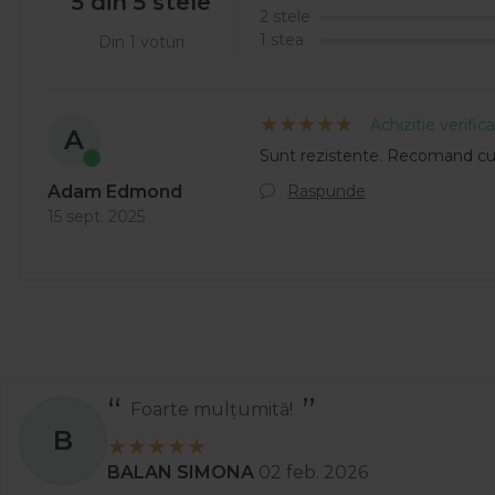
5 din 5 stele
2 stele
1 stea
Din 1 voturi
Achizitie verific
A
Sunt rezistente. Recomand cu
Raspunde
Adam Edmond
15 sept. 2025
Foarte mulțumită!
B
BALAN SIMONA
02 feb. 2026