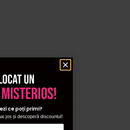
locat un
 misterios!
ezi ce poți primi?
i jos și descoperă discountul!