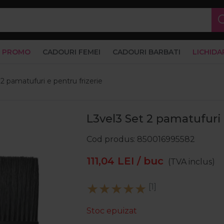
PROMO
CADOURI FEMEI
CADOURI BARBATI
LICHIDA
2 pamatufuri e pentru frizerie
L3vel3 Set 2 pamatufuri 
Cod produs
850016995582
111,04
LEI
/ buc
(TVA inclus)
[1]
Stoc epuizat