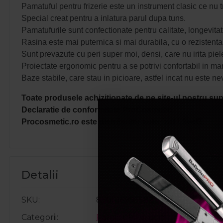
Pamatuful pentru frizerie este un instrument
clasic ce nu 
Special creat pentru a inlatura parul dupa tuns.
Pamatufurile sunt confectionate pentru calitate, longevitate
Rasina este mai puternica si mai durabila, cu o rezistenta
Sunt prevazute cu peri super moi, densi, care nu irita piele
Proiectate ergonomic pentru a se potrivi confortabil in m
Baze stabile, care stau in picioare, astfel incat nu este n
Toate produsele achizitionate de pe site-ul nostru sunt
Declaratie de conformitate ProCosmetic.
Procosmetic.ro este distribuitor autorizat L3vel3.
Detalii
SKU
850016995582
Categorii
Pamatuf/Penson