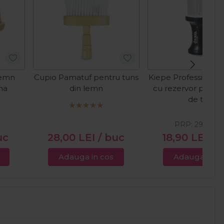
lemn
Cupio Pamatuf pentru tuns
Kiepe Professional
na
din lemn
cu rezervor pentr
de talc
PRP:
29,49
LE
uc
28,00
LEI
/ buc
18,90
LEI
/ 
Adauga in cos
Adauga in c