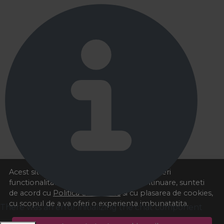
Acest site foloseste cookies pentru a va oferi
functionalitatea dorita. Navigand in continuare, sunteti
de acord cu
Politica de cookies
si cu plasarea de cookies,
cu scopul de a va oferi o experienta imbunatatita.
There was an error initializing the chat component