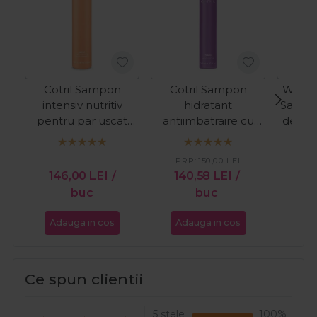
Cotril Sampon
Cotril Sampon
Wella 
intensiv nutritiv
hidratant
Sampo
pentru par uscat
antiimbatraire cu
deteri
Nutro High
acid hialuronic
Repa
Nourishing Miracle
Timeless 300ml
PRP:
150,00
LEI
PR
300ml
146,00
LEI
/
140,58
LEI
/
18
buc
buc
Adauga in cos
Adauga in cos
Ada
Ce spun clientii
5 stele
100%