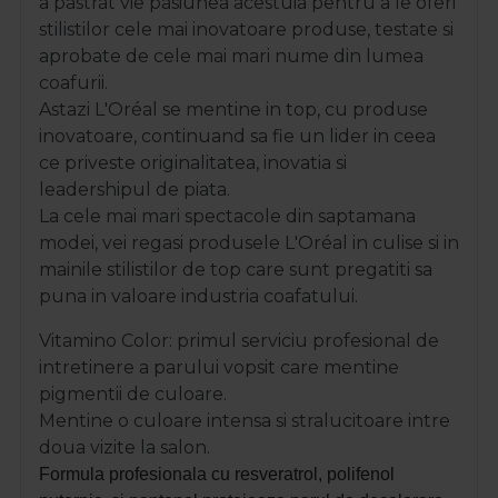
a
pastrat vie pasiunea acestuia pentru a le oferi
stilistilor cele mai inovatoare produse, testate si
aprobate de cele mai mari nume din lumea
coafurii.
Astazi
L'Oréal se
mentine in top, cu produse
inovatoare, continuand sa fie un lider in ceea
ce priveste originalitatea, inovatia si
leadershipul de piata.
La cele mai mari spectacole din saptamana
modei, vei regasi produsele
L'Oréal
in culise si in
mainile stilistilor de top care sunt pregatiti sa
puna in valoare industria coafatului.
Vitamino Color: primul serviciu profesional de
intretinere a parului vopsit care mentine
pigmentii de culoare.
Mentine o culoare intensa si stralucitoare intre
doua vizite la salon.
Formula profesionala cu resveratrol, polifenol