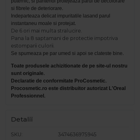
puternic, si pantenol protejeaza parul de decolorare
si fibrele de deteriorare.
Indeparteaza delicat impuritatile lasand parul
instantaneu moale si protejat.
De 6 ori mai multa stralucire.
Pana la 8 saptamani de protectie impotriva
estomparii culorii.
Se spumeaza pe par umed si apoi se clateste bine.
Toate produsele achizitionate de pe site-ul nostru
sunt originale.
Declaratie de conformitate ProCosmetic.
Procosmetic.ro este distribuitor autorizat L'Oreal
Professionnel.
Detalii
SKU
3474636975945