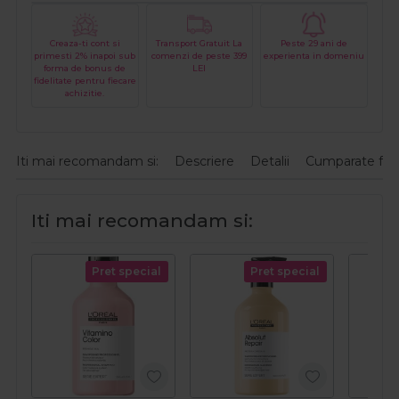
Creaza-ti cont si
Transport Gratuit La
Peste 29 ani de
primesti 2% inapoi sub
comenzi de peste 399
experienta in domeniu
forma de bonus de
LEI
fidelitate pentru fiecare
achizitie.
Iti mai recomandam si:
Descriere
Detalii
Cumparate fre
Iti mai recomandam si:
Pret special
Pret special