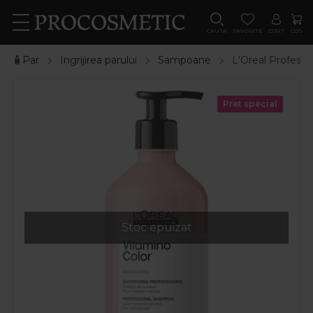
CAUTA
FAVORITE
CONT
COS
🧴Par
Ingrijirea parului
Sampoane
L'Oreal Professi
Pret special
Stoc epuizat