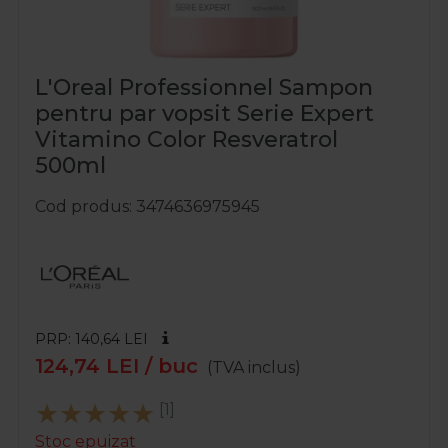
L'Oreal Professionnel Sampon
pentru par vopsit Serie Expert
Vitamino Color Resveratrol
500ml
Cod produs
3474636975945
PRP: 140,64
LEI
124,74
LEI
/ buc
(TVA inclus)
[1]
Stoc epuizat