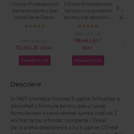
L'Oreal Professionnel
L'Oreal Professionnel
Lak
Sampon pentru par
Sampon cu proteine
nuant
vopsit Serie Expert
pentru par deteriorat
par ca
Vitamino Color
Absolut Repair
Ref
Resveratrol 300ml
500ml
Br
PRP:
141,70
LEI
118,46
LEI
/
PRP:
90,94
LEI
PR
72,40
LEI
/ buc
buc
53,0
Adauga in cos
Adauga in cos
Ada
Descriere
In 1907, chimistul francez Eugéne Schueller a
dezvoltat o formula pentru parul uscat,
formula care a revolutionat lumea coafurii; 2
ani mai tarziu a fondat
compania L'Oréal
.
De la prima descoperire a lui Eugéne,
L'Oréal