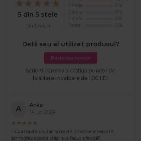
4 stele
0%
3 stele
0%
5 din 5 stele
2 stele
0%
1 stea
0%
Din 1 voturi
Detii sau ai utilizat produsul?
Posteaza review
Scrie-ti parerea si castiga puncte de
loialitate in valoare de 1,00 LEI.
Anka
A
14 iun. 2024
Dupa multe cautari si multe produse incercate,
samponul acesta chiar si-a facut efectul!!