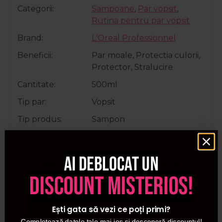
Categorii
Sampoane
,
Par vopsit
,
Rutina pentru par vopsit
Brand
L'Oreal Professionnel
Beneficii
Par moale, Protectia culorii,
Protector, Stralucire
Cantitate
500ml
Tip par
Vopsit
Tip produs
Sampon
Ai deblocat un
Cumparate frecvent impreuna:
discount misterios!
Pret special
Pret special
Ești gata să vezi ce poți primi?
Completează datele tale mai jos și descoperă discountul!