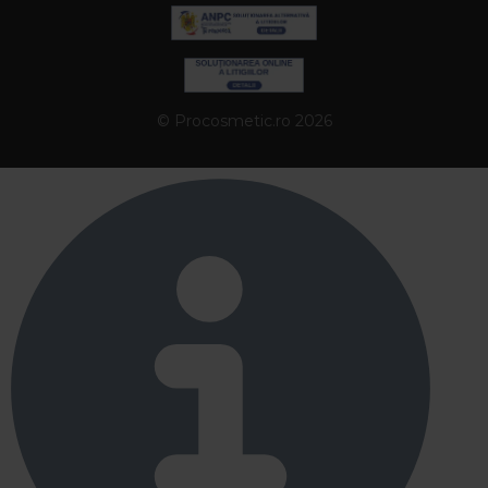
© Procosmetic.ro 2026