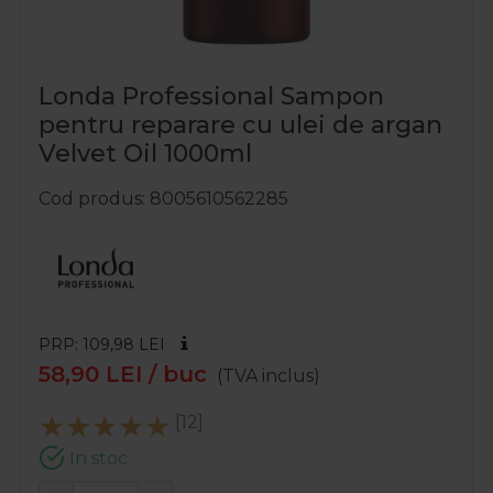
Londa Professional Sampon
pentru reparare cu ulei de argan
Velvet Oil 1000ml
Cod produs
8005610562285
PRP: 109,98
LEI
58,90
LEI
/ buc
(TVA inclus)
[12]
In stoc