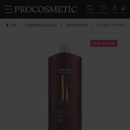
CAUTA
FAVORITE
CONT
COS
🧴Par
Ingrijirea parului
Sampoane
Londa Profession
Pret special