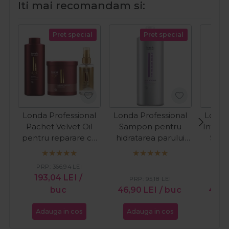
Iti mai recomandam si:
Pret special
Pret special
Londa Professional
Londa Professional
Londa
Pachet Velvet Oil
Sampon pentru
Intens
pentru reparare cu
hidratarea parului
Sam
ulei de argan
uscat Deep Moisture
curata
sampon 1000ml +
1000ml
par
PRP:
366,94
LEI
masca 750ml + ulei
193,04
LEI
/
PRP:
95,18
LEI
PR
100ml
buc
46,90
LEI
/ buc
45,
Adauga in cos
Adauga in cos
Ada