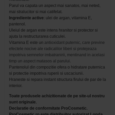
Parul va capata un aspect mai sanatos, mai neted,
mai stralucitor si mai catifelat.
Ingrediente active
: ulei de argan, vitamina E,
pantenol.
Uleiul de argan este intens hranitor si protector si
ajuta la restructurarea cuticulei.
Vitamina E este un
antioxidant puternic, care previne
efectele nocive ale radicalilor liberi si protejeaza
impotriva semnelor imbatranirii, mentinand in acelasi
timp un aspect matasos al parului.
Pantenolul din compozitie
ofera o hidratare puternica
si protectie impotriva ruperii si uscaciunii.
Hraneste si repara instant structura firului de par de la
interior.
Toate produsele achizitionate de pe site-ul nostru
sunt originale.
Declaratie de conformitate ProCosmetic.
ProCosmetic.ro este distribuitor autorizat Londa