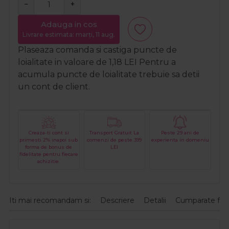
−
+
Adauga in cos
Livrare estimata: marți, 11 aug.
Plaseaza comanda si castiga puncte de
loialitate in valoare de
1,18
LEI
Pentru a
acumula puncte de loialitate trebuie sa detii
un cont de client.
Creaza-ti cont si
Transport Gratuit La
Peste 29 ani de
primesti 2% inapoi sub
comenzi de peste 399
experienta in domeniu
forma de bonus de
LEI
fidelitate pentru fiecare
achizitie.
Iti mai recomandam si:
Descriere
Detalii
Cumparate fre