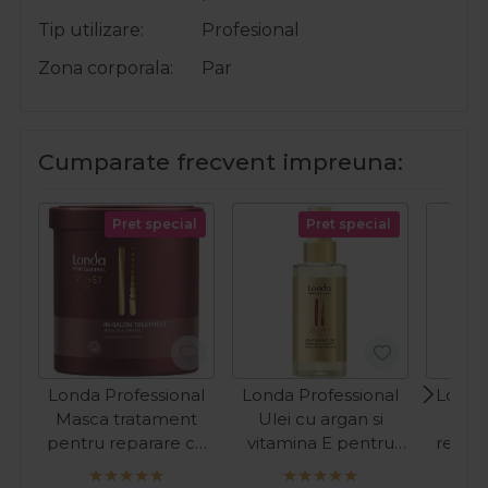
Tip utilizare
Profesional
Zona corporala
Par
Cumparate frecvent impreuna:
Pret special
Pret special
Londa Professional
Londa Professional
Londa
Masca tratament
Ulei cu argan si
Bal
pentru reparare cu
vitamina E pentru
repara
ulei de argan Velvet
hidratarea parului
arga