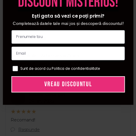
discount misterios!
Scrie-ti parerea si castiga puncte de
loialitate in valoare de 1,00 LEI.
Ești gata să vezi ce poți primi?
Completează datele tale mai jos și descoperă discountul!
Monica
M
23 sept. 2025
Achizitie verificata
Recomand! Foarte bun produsul!
Sunt de acord cu Politica de confidentialitate
Raspunde
VREAU DISCOUNTUL
Budur Georgel
B
09 ian. 2025
Recomand!
Raspunde