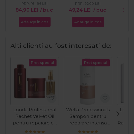
Oil 750ml
Velvet Oil 100ml
PRP:
164,96
LEI
PRP:
92,00
LEI
PR
84,90
LEI
/ buc
49,24
LEI
/ buc
35,9
Adauga in cos
Adauga in cos
Ada
Alti clienti au fost interesati de:
Pret special
Pret special
Londa Professional
Wella Professionals
Londa
Pachet Velvet Oil
Sampon pentru
Pac
pentru reparare cu
reparare intensa
Radian
ulei de argan
Fusion Silksteel
vop