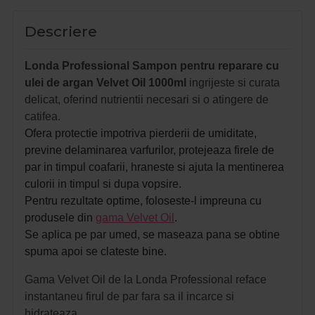
Descriere
Londa Professional Sampon pentru reparare cu
ulei de argan Velvet Oil 1000ml
ingrijeste si curata
delicat, oferind nutrientii necesari si o atingere de
catifea.
Ofera protectie i
mpotriva pierderii de umiditate,
previne delaminarea varfurilor, protejeaza firele de
par in timpul coafarii, hraneste si ajuta la mentinerea
culorii in timpul si dupa vopsire.
Pentru rezultate optime, foloseste-l impreuna cu
produsele din
gama Velvet Oil
.
Se aplica pe par umed, se maseaza pana se obtine
spuma apoi se clateste bine.
Gama Velvet Oil de la Londa Professional reface
instantaneu firul de par fara sa il incarce si
hidrateaza.