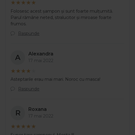
Folosesc acest șampon și sunt foarte mulțumită.
Parul rămâne neted, stralucitor și miroase foarte
frumos.
Raspunde
Alexandra
A
17 mai 2022
Asteptarile erau mai mari. Noroc cu masca!
Raspunde
Roxana
R
17 mai 2022
Super tare samponul. Merita !!!