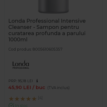
Londa Professional Intensive
Cleanser - Sampon pentru
curatarea profunda a parului
1000ml
Cod produs
8005610605357
PRP: 95,18
LEI
45,90
LEI
/ buc
(TVA inclus)
[4]
In stoc