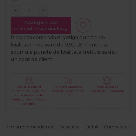
−
+
Adauga in cos
Livrare estimata: marți, 11 aug.
Plaseaza comanda si castiga puncte de
loialitate in valoare de
0,92
LEI
Pentru a
acumula puncte de loialitate trebuie sa detii
un cont de client.
Creaza-ti cont si
Transport Gratuit La
Peste 29 ani de
primesti 2% inapoi sub
comenzi de peste 399
experienta in domeniu
forma de bonus de
LEI
fidelitate pentru fiecare
achizitie.
Iti mai recomandam si:
Descriere
Detalii
Cumparate fre