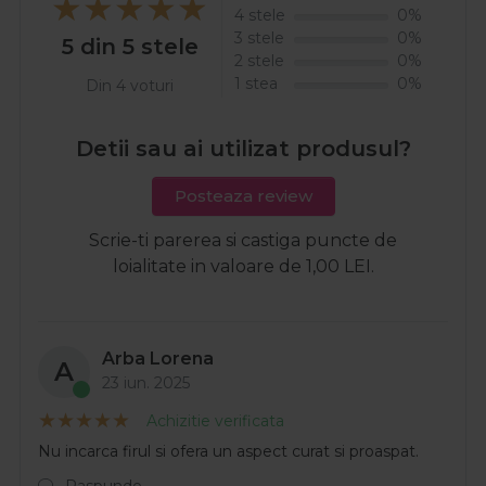
4 stele
0%
3 stele
0%
5 din 5 stele
2 stele
0%
1 stea
0%
Din 4 voturi
Detii sau ai utilizat produsul?
Posteaza review
Scrie-ti parerea si castiga puncte de
loialitate in valoare de 1,00 LEI.
Arba Lorena
A
23 iun. 2025
Achizitie verificata
Nu incarca firul si ofera un aspect curat si proaspat.
Raspunde