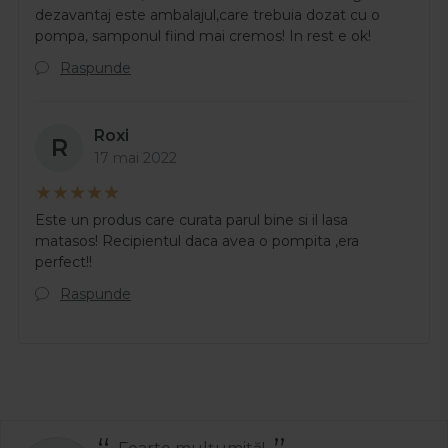
dezavantaj este ambalajul,care trebuia dozat cu o
pompa, samponul fiind mai cremos! In rest e ok!
Raspunde
Roxi
R
17 mai 2022
Este un produs care curata parul bine si il lasa
matasos! Recipientul daca avea o pompita ,era
perfect!!
Raspunde