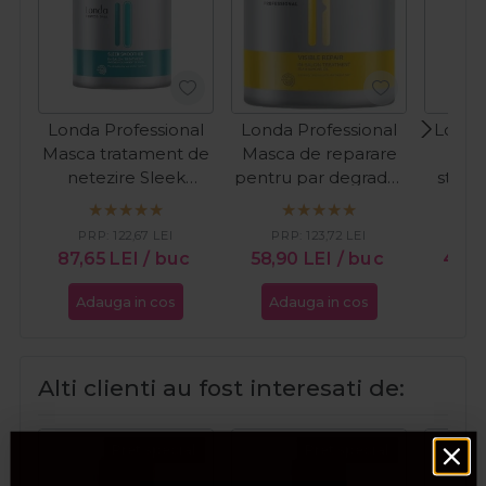
Londa Professional
Londa Professional
Londa
Masca tratament de
Masca de reparare
T
netezire Sleek
pentru par degradat
stabil
Smoother 750ml
Visible Repair 750ml
par 
Radian
PRP:
122,67
LEI
PRP:
123,72
LEI
PR
87,65
LEI
/ buc
58,90
LEI
/ buc
47,
Adauga in cos
Adauga in cos
Ada
Alti clienti au fost interesati de:
Pret special
Pret special