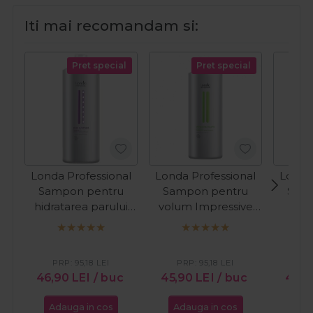
Iti mai recomandam si:
Pret special
Pret special
Londa Professional
Londa Professional
Londa
Sampon pentru
Sampon pentru
Sam
hidratarea parului
volum Impressive
prote
uscat Deep Moisture
Volume 1000ml
parulu
1000ml
Radi
PRP:
95,18
LEI
PRP:
95,18
LEI
PR
46,90
LEI
/ buc
45,90
LEI
/ buc
45,
Adauga in cos
Adauga in cos
Ada