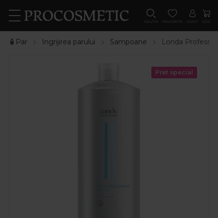
CAUTA
FAVORITE
CONT
COS
🧴Par
Ingrijirea parului
Sampoane
Londa Profession
Pret special