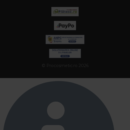
© Procosmetic.ro 2026