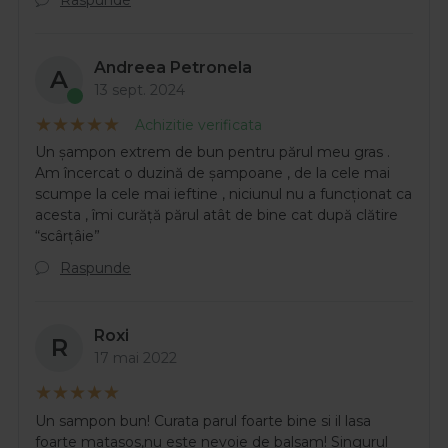
Andreea Petronela
A
13 sept. 2024
Achizitie verificata
Un șampon extrem de bun pentru părul meu gras .
Am încercat o duzină de șampoane , de la cele mai
scumpe la cele mai ieftine , niciunul nu a funcționat ca
acesta , îmi curăță părul atât de bine cat după clătire
“scârțâie”
Raspunde
Roxi
R
17 mai 2022
Un sampon bun! Curata parul foarte bine si il lasa
foarte matasos,nu este nevoie de balsam! Singurul