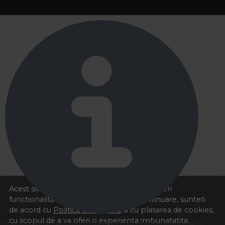
Acest site foloseste cookies pentru a va oferi
functionalitatea dorita. Navigand in continuare, sunteti
de acord cu
Politica de cookies
si cu plasarea de cookies,
cu scopul de a va oferi o experienta imbunatatita.
There was an error initializing the chat component