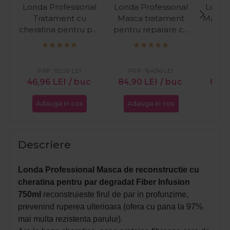
Londa Professional
Londa Professional
Londa
Tratament cu
Masca tratament
Masca 
cheratina pentru par
pentru reparare cu
net
deteriorat Fiber
ulei de argan Velvet
Smoo
Infusion 5 Minute
Oil 750ml
100ml
PRP:
92,00
LEI
PRP:
164,96
LEI
PR
46,96
LEI
/ buc
84,90
LEI
/ buc
87,6
Adauga in cos
Adauga in cos
Ada
Descriere
Londa Professional Masca de reconstructie cu
cheratina pentru par degradat Fiber Infusion
750ml
reconstruieste firul de par in profunzime,
prevenind ruperea ulterioara (ofera cu pana la 97%
mai multa rezistenta parului).