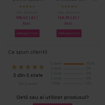
intensa Fusion
Reflections 500ml
uscat
Silksteel 500ml
Enr
PRP:
203,03
LEI
PRP:
203,03
LEI
PR
158,40
LEI
/
146,35
LEI
/
12
buc
buc
Adauga in cos
Adauga in cos
Ada
Ce spun clientii
5 stele
100%
4 stele
0%
3 stele
0%
5 din 5 stele
2 stele
0%
1 stea
0%
Din 2 voturi
Detii sau ai utilizat produsul?