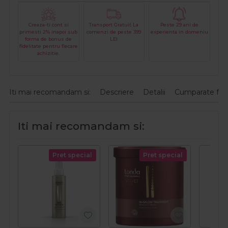
Creaza-ti cont si
Transport Gratuit La
Peste 29 ani de
primesti 2% inapoi sub
comenzi de peste 399
experienta in domeniu
forma de bonus de
LEI
fidelitate pentru fiecare
achizitie.
Iti mai recomandam si:
Descriere
Detalii
Cumparate fre
Iti mai recomandam si:
Pret special
Pret special