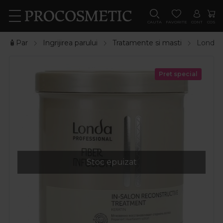
CAUTA
FAVORITE
CONT
COS
🧴Par
Ingrijirea parului
Tratamente si masti
Londa P
Pret special
Stoc epuizat