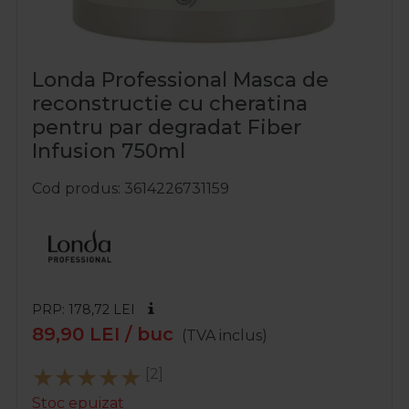
Londa Professional Masca de
reconstructie cu cheratina
pentru par degradat Fiber
Infusion 750ml
Cod produs
3614226731159
PRP: 178,72
LEI
89,90
LEI
/ buc
(TVA inclus)
[2]
Stoc epuizat