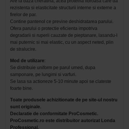
Are la baza cheratina, acea proteina fibroasa care da
rezistenta si elasticitate structurii interne si externe a
firelor de par.
Contine pantenol ce previne deshidratarea parului.
Ofera parului o protectie eficienta impotriva
degradarii si ruperii cauzate de pieptanare, lasandu-l
mai puternic si mai elastic, cu un aspect neted, plin
de stralucire.
Mod de utilizare
:
Se distribuie uniform pe parul umed, dupa
samponare, pe lungimi si varfuri.
Se lasa sa actioneze 5-10 minute apoi se clateste
foarte bine.
Toate produsele achizitionate de pe site-ul nostru
sunt originale.
Declaratie de conformitate ProCosmetic.
ProCosmetic.ro este distribuitor autorizat Londa
Professional.