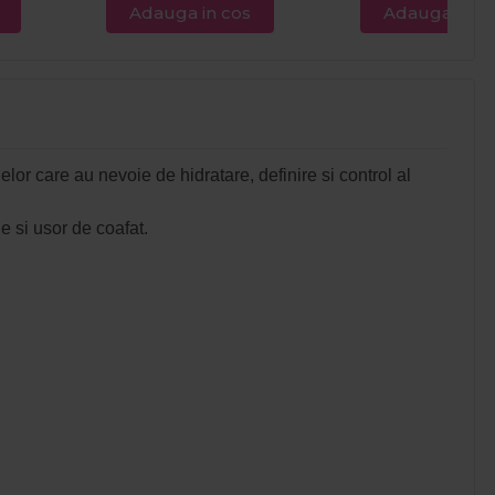
Adauga in cos
Adauga in c
elor care au nevoie de hidratare, definire si control al
e si usor de coafat.