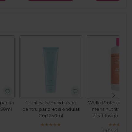
Pret s
par fin
Cotril Balsam hidratant
Wella Professional
250ml
pentru par cret si ondulat
intens nutritiv pen
Curl 250ml
uscat Invigo Nutri
1000ml
PRP:
211,50
L