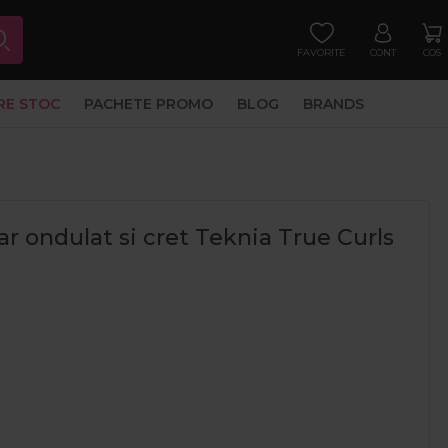
FAVORITE
CONT
COS
RE STOC
PACHETE PROMO
BLOG
BRANDS
 ondulat si cret Teknia True Curls