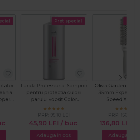
ecial
Pret special
Pret s
tator
Londa Professional Sampon
Olivia Garden Perie
eknia
pentru protectia culorii
35mm Expert Bl
opper
parului vopsit Color
Speed XL Whi
Radiance 1000ml
PRP:
95,18
LEI
PRP:
156,00
L
uc
45,90
LEI
/ buc
136,80
LEI
/
Adauga in cos
Adauga in c