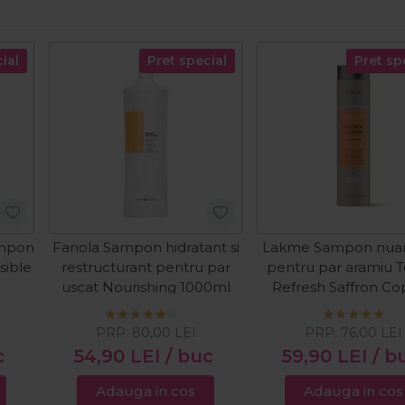
ial
Pret special
Pret sp
ampon
Fanola Sampon hidratant si
Lakme Sampon nuan
sible
restructurant pentru par
pentru par aramiu T
uscat Nourishing 1000ml
Refresh Saffron C
300ml
PRP:
80,00
LEI
PRP:
76,00
LEI
c
54,90
LEI
/ buc
59,90
LEI
/ b
Adauga in cos
Adauga in cos