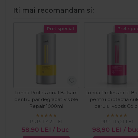
Iti mai recomandam si:
Pret special
Pret spec
Londa Professional Balsam
Londa Professional B
pentru par degradat Visible
pentru protectia culo
Repair 1000ml
parului vopsit Colo
Radiance 1000ml
PRP:
114,21
LEI
PRP:
114,21
LEI
58,90
LEI
/ buc
98,90
LEI
/ bu