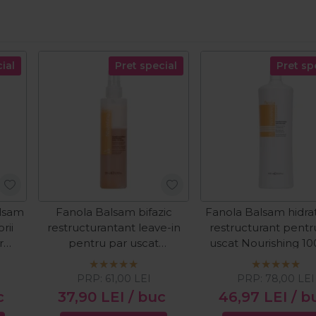
ial
Pret special
Pret sp
alsam
Fanola Balsam bifazic
Fanola Balsam hidrat
rii
restructurantant leave-in
restructurant pentr
r
pentru par uscat
uscat Nourishing 1
Nourishing Bi-Phase 200ml
PRP:
61,00
LEI
PRP:
78,00
LEI
c
37,90
LEI
/ buc
46,97
LEI
/ b