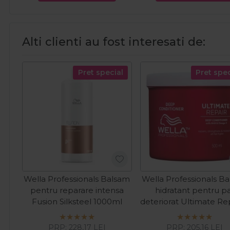
Alti clienti au fost interesati de:
Pret special
Pret spec
Wella Professionals Balsam
Wella Professionals B
pentru reparare intensa
hidratant pentru p
Fusion Silksteel 1000ml
deteriorat Ultimate Rep
500ml
PRP:
228,17
LEI
PRP:
205,16
LEI