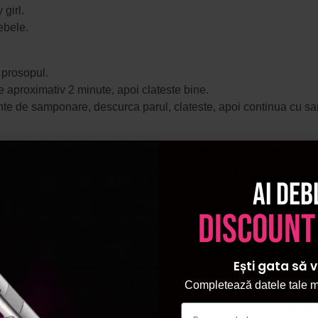
girl.
ebele.
 prosopul.
ze aproximativ 2 minute, apoi clateste bine.
inte de samponare, descurca parul, clateste, apoi continua cu s
cocos, unt de shea) creeaza un film protector la suprafata firului 
mplex actioneaza ca un antioxidant puternic si ajuta la:
Ai deb
discount
Ești gata să v
 verzi, completate de un fundal cald si curat.
e si rafinament la fiecare utilizare.
Completează datele tale ma
u ingrijirea parului cret si ondulat, fiind conceputa ca un
ritual