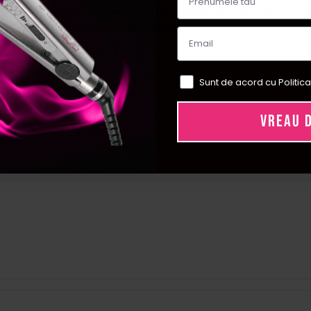
r, reducerea frizz-ului
si
pastrarea elasticitatii naturale
, fara s
 ofera
rezultate profesionale
si
bucle disciplinate, moi
si
stral
unt originale.
Sunt de acord cu Politica
VREAU 