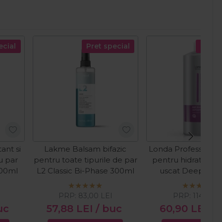
ecial
Pret special
Pret s
ant si
Lakme Balsam bifazic
Londa Professional
u par
pentru toate tipurile de par
pentru hidratarea 
000ml
L2 Classic Bi-Phase 300ml
uscat Deep Moi
1000ml
PRP:
83,00
LEI
PRP:
114,21
LE
uc
57,88
LEI
/ buc
60,90
LEI
/ 