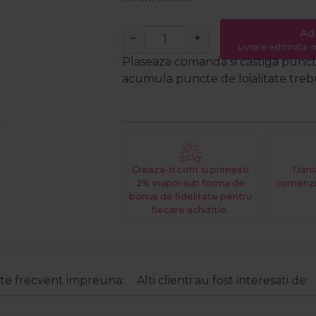
Ad
−
+
Livrare estimata: m
Plaseaza comanda si castiga puncte
acumula puncte de loialitate trebui
Creaza-ti cont si primesti
Trans
2% inapoi sub forma de
comenzi
bonus de fidelitate pentru
fiecare achizitie.
e frecvent impreuna:
Alti clienti au fost interesati de: