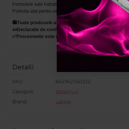
Formulele sale hidratante contribuie la
definirea buclelo
Potrivita atat pentru utilizare in salon, cat si acasa, gama
🛍️Toate produsele achizitionate de pe site-ul nostru s
📜Declaratie de conformitate ProCosmetic.
✅Procosmetic este distribuitor autorizat Lakme.
Detalii
SKU
8429421451222
Categorii
Balsamuri
Brand
Lakme