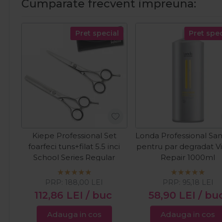
Cumparate frecvent impreuna:
Pret special
Pret spec
Kiepe Professional Set
Londa Professional S
foarfeci tuns+filat 5.5 inci
pentru par degradat Vi
School Series Regular
Repair 1000ml
PRP:
188,00
LEI
PRP:
95,18
LEI
112,86
LEI
/ buc
58,90
LEI
/ bu
Adauga in cos
Adauga in cos