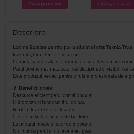
Adauga in cos
Adauga in cos
Descriere
Lakme Balsam pentru par ondulat si cret Teknia True
frizz-ului, fara efect de incarcare.
Formula sa delicata si eficienta ajuta la descurcarea rapid
Parul devine mai matasos, mai disciplinat si vizibil mai san
Este produsul perfect pentru o rutina profesionala de ingrij
💧 Beneficii cheie:
Descurca eficient parul cret si ondulat.
Hidrateaza si hraneste firul de par.
Reduce frizz-ul si electrizarea.
Ofera elasticitate si suplete buclelor.
Lasa parul moale si usor de pieptanat.
Nu incarca parul si nu lasa efect gras.