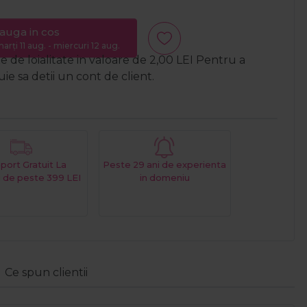
auga in cos
arți 11 aug. - miercuri 12 aug.
 de loialitate in valoare de
2,00
LEI
Pentru a
e sa detii un cont de client.
port Gratuit La
Peste 29 ani de experienta
 de peste 399 LEI
in domeniu
Ce spun clientii