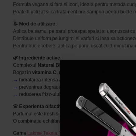
Formula vegana si fara silicon, ideala pentru metoda curly 
Poate fi utilizat si ca tratament pre-sampon pentru bucle r
📝 Mod de utilizare:
Aplica balsamul pe parul proaspat spalat si usor uscat cu
Distribuie uniform pe lungimi si varfuri si lasa sa actione
Pentru bucle rebele: aplica pe parul uscat cu 1 minut ina
🌿 Ingrediente active:
Complexul
Natural Blackcurrant
(coacaze negre, ulei de 
Bogat in
vitamina C
,
niacinamida
si
pantenol
, acest co
→
hidratarea intensa a parului;
→
prevenirea degradarii si ruperii;
→
reducerea frizz-ului si imbunatatirea texturii.
🌸
Experienta olfactiva:
Parfumul este fresh si sofisticat, cu note citrice si accente
O combinatie echilibrata care ofera o senzatie de prospetim
Gama
Lakme Teknia True Curls
este alegerea ideala pentr