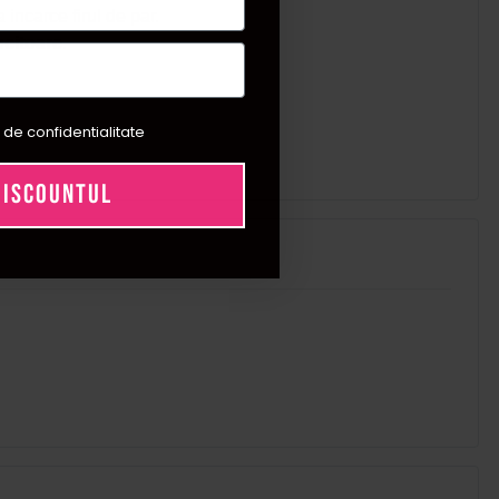
a incarce firul de par.
ucitoare
.
 de confidentialitate
DISCOUNTUL