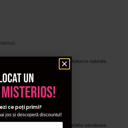
amponul.
de par, sigileaza cuticula si ofera stralucire naturala.
locat un
 misterios!
ezi ce poți primi?
i jos și descoperă discountul!
 complet
care ajuta la mentinerea buclelor sanatoase.