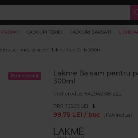
PROMO
CADOURI FEMEI
CADOURI BARBATI
LICHIDA
tru par ondulat si cret Teknia True Curls 300ml
Lakme Balsam pentru par
Pret special
300ml
Cod produs
8429421451222
PRP: 105,00
LEI
99,75
LEI
/ buc
(TVA inclus)