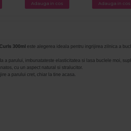
Adauga in cos
Adauga in cos
 Curls 300ml
este alegerea ideala pentru ingrijirea zilnica a bucl
a a parului, imbunatateste elasticitatea si lasa buclele moi, supl
atos, cu un aspect natural si stralucitor.
ire a parului cret, chiar la tine acasa.