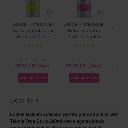
Londa Professional
Londa Professional
Fan
Balsam pentru par
Balsam pentru
degradat Visible
protectia culorii
rest
Repair 1000ml
parului vopsit Color
leave-
Radiance 1000ml
uscat 
Ph
PRP:
114,21
LEI
PRP:
114,21
LEI
PR
58,90
LEI
/ buc
98,90
LEI
/ buc
37,9
Adauga in cos
Adauga in cos
Ada
Descriere
Lakme Balsam activator pentru par ondulat si cret
Teknia True Curls 200ml
este alegerea ideala