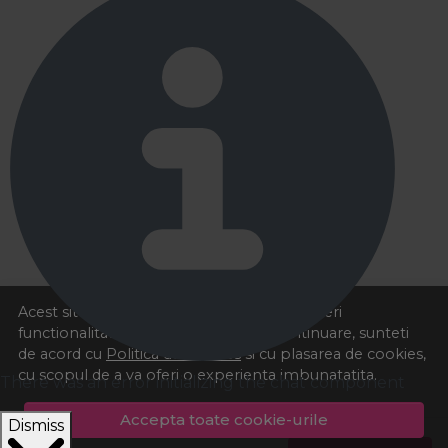
Acest site foloseste cookies pentru a va oferi
functionalitatea dorita. Navigand in continuare, sunteti
de acord cu
Politica de cookies
si cu plasarea de cookies,
cu scopul de a va oferi o experienta imbunatatita.
There was an error initializing the chat component
Accepta toate cookie-urile
Dismiss