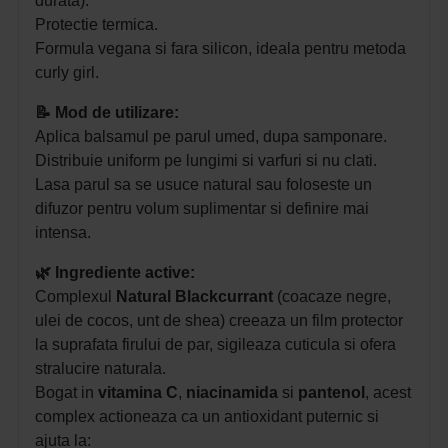
durata).
Protectie termica.
Formula vegana si fara silicon, ideala pentru metoda
curly girl.
📝 Mod de utilizare:
Aplica balsamul pe parul umed, dupa samponare.
Distribuie uniform pe lungimi si varfuri si nu clati.
Lasa parul sa se usuce natural sau foloseste un
difuzor pentru volum suplimentar si definire mai
intensa.
🌿 Ingrediente active:
Complexul
Natural Blackcurrant
(coacaze negre,
ulei de cocos, unt de shea) creeaza un film protector
la suprafata firului de par, sigileaza cuticula si ofera
stralucire naturala.
Bogat in
vitamina C
,
niacinamida
si
pantenol
, acest
complex actioneaza ca un antioxidant puternic si
ajuta la: