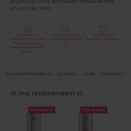
acumula puncte de loialitate trebuie sa detii
un cont de client.
Creaza-ti cont si
Transport Gratuit La
Peste 29 ani de
primesti 2% inapoi sub
comenzi de peste 399
experienta in domeniu
forma de bonus de
LEI
fidelitate pentru fiecare
achizitie.
Iti mai recomandam si:
Descriere
Detalii
Cumparate fre
Iti mai recomandam si:
Pret special
Pret special