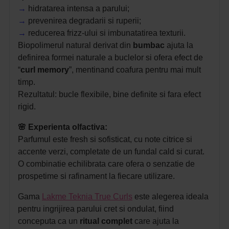
→
hidratarea intensa a parului;
→
prevenirea degradarii si ruperii;
→
reducerea frizz-ului si imbunatatirea texturii.
Biopolimerul natural derivat din
bumbac
ajuta la
definirea formei naturale a buclelor si ofera efect de
“
curl memory
”, mentinand coafura pentru mai mult
timp.
Rezultatul: bucle flexibile, bine definite si fara efect
rigid.
🌸
Experienta olfactiva:
Parfumul este fresh si sofisticat, cu note citrice si
accente verzi, completate de un fundal cald si curat.
O combinatie echilibrata care ofera o senzatie de
prospetime si rafinament la fiecare utilizare.
Gama
Lakme Teknia True Curls
este alegerea ideala
pentru ingrijirea parului cret si ondulat, fiind
conceputa ca un
ritual complet
care ajuta la