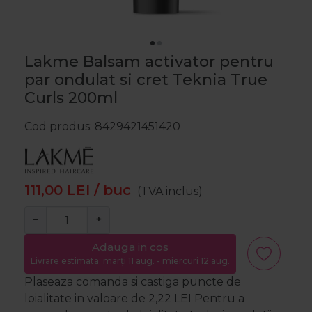
Lakme Balsam activator pentru
par ondulat si cret Teknia True
Curls 200ml
Cod produs
8429421451420
111,00
LEI
/ buc
(TVA inclus)
−
+
Adauga in cos
Livrare estimata: marți 11 aug. - miercuri 12 aug.
Plaseaza comanda si castiga puncte de
loialitate in valoare de
2,22
LEI
Pentru a