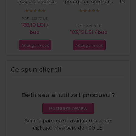
reparare intensa
pentru par deteriorat
Infinit
Fusion Silksteel
Ultimate Repair 2
1000ml
500ml
PRP:
228,17
LEI
14
188,10
LEI
/
PRP:
205,16
LEI
buc
183,15
LEI
/ buc
Adauga in cos
Adauga in cos
Ada
Ce spun clientii
Detii sau ai utilizat produsul?
Posteaza review
Scrie-ti parerea si castiga puncte de
loialitate in valoare de 1,00 LEI.