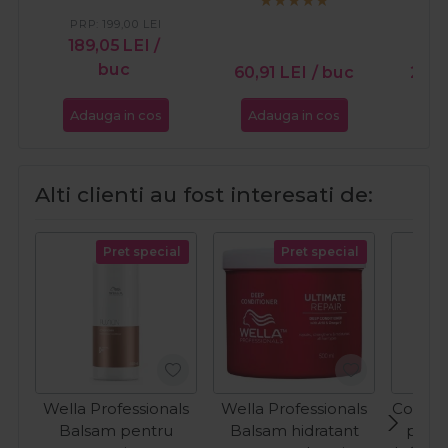
Film Ciocolata Alba
PRP:
199,00
LEI
1kg
189,05
LEI
/
PR
buc
60,91
LEI
/ buc
27,3
Adauga in cos
Adauga in cos
Ada
Alti clienti au fost interesati de:
Pret special
Pret special
Wella Professionals
Wella Professionals
Cotril 
Balsam pentru
Balsam hidratant
pentr