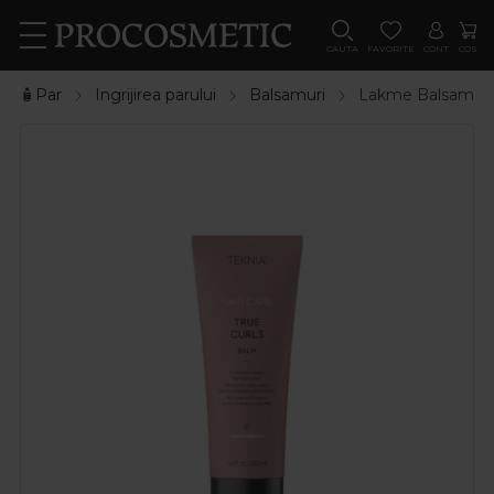
CAUTA
FAVORITE
CONT
COS
🧴Par
Ingrijirea parului
Balsamuri
Lakme Balsam acti