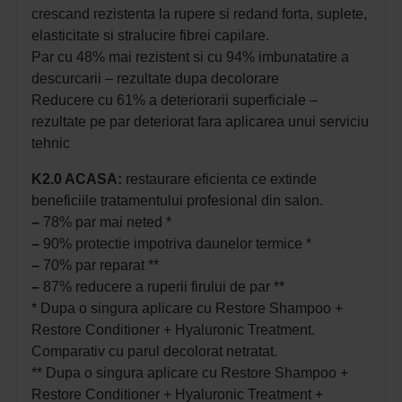
crescand rezistenta la rupere si redand forta, suplete,
elasticitate si stralucire fibrei capilare.
Par cu 48% mai rezistent si cu 94% imbunatatire a
descurcarii – rezultate dupa decolorare
Reducere cu 61% a deteriorarii superficiale –
rezultate pe par deteriorat fara aplicarea unui serviciu
tehnic
K2.0 ACASA:
restaurare eficienta ce extinde
beneficiile tratamentului profesional din salon.
–
78% par mai neted *
–
90% protectie impotriva daunelor termice *
–
70% par reparat **
–
87% reducere a ruperii firului de par **
* Dupa o singura aplicare cu Restore Shampoo +
Restore Conditioner + Hyaluronic Treatment.
Comparativ cu parul decolorat netratat.
** Dupa o singura aplicare cu Restore Shampoo +
Restore Conditioner + Hyaluronic Treatment +