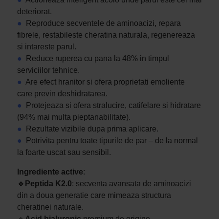
deteriorat.
●
Reproduce secventele de aminoacizi, repara
fibrele, restabileste cheratina naturala, regenereaza
si intareste parul.
●
Reduce ruperea cu pana la 48% in timpul
serviciilor tehnice.
●
Are efect hranitor si ofera proprietati emoliente
care previn deshidratarea.
●
Protejeaza si ofera stralucire, catifelare si hidratare
(94% mai multa pieptanabilitate).
●
Rezultate vizibile dupa prima aplicare.
●
Potrivita pentru toate tipurile de par – de la normal
la foarte uscat sau sensibil.
Ingrediente
active
:
🔹Peptida K2.0
: secventa avansata de aminoacizi
din a doua generatie care mimeaza structura
cheratinei naturale.
🔹
Acid hialuronic
premium de origine