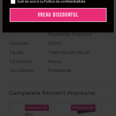
Sunt de acord cu Politica de confidentialitate
Brand
Lakme
VREAU DISCOUNTUL
Beneficii
Catifelare, Efect emolient,
Hidratare, Hranire,
Regenerare, Reparare,
Rezistenta, Stralucire
Cantitate
500ml
Tip par
Toate tipurile de par
Tip produs
Masca
Tip utilizare
Profesional
Cumparate frecvent impreuna:
Pret special
Pret special