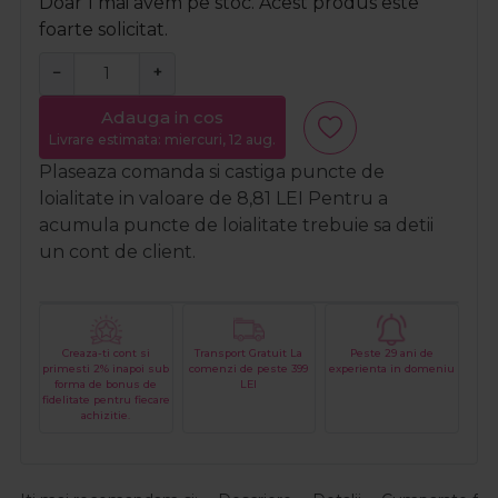
Doar 1 mai avem pe stoc. Acest produs este
foarte solicitat.
−
+
Adauga in cos
Livrare estimata: miercuri, 12 aug.
Plaseaza comanda si castiga puncte de
loialitate in valoare de
8,81
LEI
Pentru a
acumula puncte de loialitate trebuie sa detii
un cont de client.
Creaza-ti cont si
Transport Gratuit La
Peste 29 ani de
primesti 2% inapoi sub
comenzi de peste 399
experienta in domeniu
forma de bonus de
LEI
fidelitate pentru fiecare
achizitie.