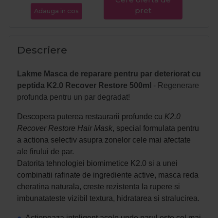
pret
Adauga in cos
Ada
Descriere
Lakme Masca de reparare pentru par deteriorat cu
peptida K2.0 Recover Restore 500ml
- Regenerare
profunda pentru un par degradat!
Descopera puterea restaurarii profunde cu
K2.0
Recover Restore Hair Mask
, special formulata pentru
a actiona selectiv asupra zonelor cele mai afectate
ale firului de par.
Datorita tehnologiei biomimetice K2.0 si a unei
combinatii rafinate de ingrediente active, masca reda
cheratina naturala, creste rezistenta la rupere si
imbunatateste vizibil textura, hidratarea si stralucirea.
●
Actioneaza inteligent acolo unde parul este cel mai