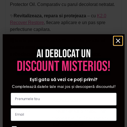
Protector Oil. Comparativ cu parul decolorat netratat.
✨
Revitalizeaza, repara si protejeaza
– cu
K2.0
Recover Restore
, fiecare aplicare e un pas spre
perfectiune capilara.
🛍️Toate produsele achizitionate de pe site-ul
nostru sunt originale.
Ai deblocat un
📜Declaratie de conformitate ProCosmetic.
discount misterios!
✅Procosmetic este distribuitor autorizat Lakme.
Ești gata să vezi ce poți primi?
Detalii
Completează datele tale mai jos și descoperă discountul!
SKU
8429421490511
Categorii
Tratamente si masti
,
Par
deteriorat
,
Rutina pentru
par deteriorat