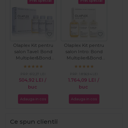
Pret special
Pret special
Olaplex Kit pentru
Olaplex Kit pentru
salon Tavel: Bond
salon Intro: Bond
Multiplier&Bond
Multiplier&Bond
Perfector 3x100ml
Perfector 3x525ml
PRP:
612,27
LEI
PRP:
1.856,94
LEI
504,92
LEI
/
1.764,09
LEI
/
buc
buc
Adauga in cos
Adauga in cos
Ce spun clientii