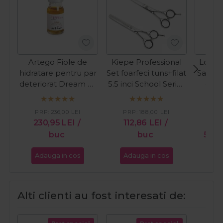
Artego Fiole de
Kiepe Professional
Londa
hidratare pentru par
Set foarfeci tuns+filat
Sampo
deteriorat Dream K-
5.5 inci School Series
degr
Lotion 12 fiole
Regular
Rep
PRP:
236,00
LEI
PRP:
188,00
LEI
230,95
LEI
/
112,86
LEI
/
PR
buc
buc
58,9
Adauga in cos
Adauga in cos
Ada
Alti clienti au fost interesati de: