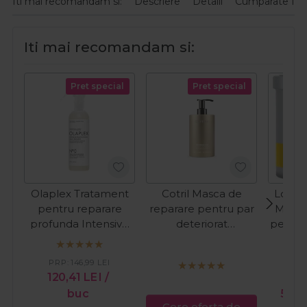
Iti mai recomandam si:
Descriere
Detalii
Cumparate fre
Iti mai recomandam si:
Pret special
Pret special
Olaplex Tratament
Cotril Masca de
Londa
pentru reparare
reparare pentru par
Masca
profunda Intensive
deteriorat
pentru
Bond Building nr. 0
Regeneration
Visibl
155ml
Repairing Treatment
PRP:
146,99
LEI
500ml
120,41
LEI
/
PR
buc
58,9
Cere oferta de