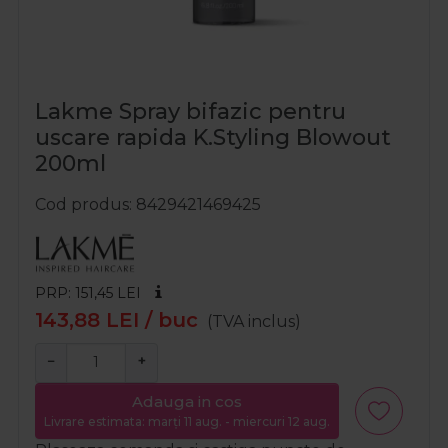
Lakme Spray bifazic pentru
uscare rapida K.Styling Blowout
200ml
Cod produs
8429421469425
PRP: 151,45
LEI
143,88
LEI
/ buc
(TVA inclus)
−
+
Adauga in cos
Livrare estimata: marți 11 aug. - miercuri 12 aug.