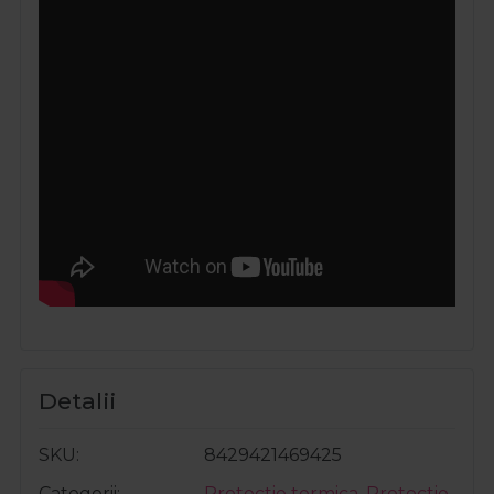
Detalii
SKU
8429421469425
Categorii
Protectie termica
,
Protectie