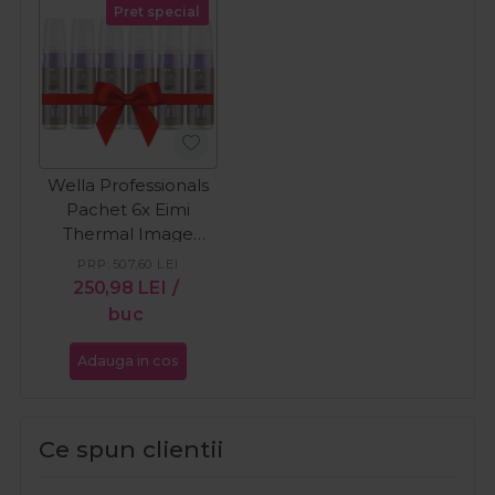
Pret special
Wella Professionals
Pachet 6x Eimi
Thermal Image
Spray pentru
PRP:
507,60
LEI
protectie termica
250,98
LEI
/
150ml
buc
Adauga in cos
Ce spun clientii