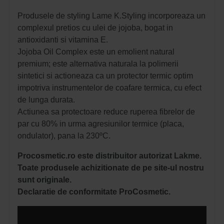
Produsele de styling Lame K.Styling incorporeaza un
complexul pretios cu ulei de jojoba,
bogat in
antioxidanti si vitamina E.
Jojoba Oil Complex este un emolient natural
premium; e
ste alternativa naturala la polimerii
sintetici si actioneaza ca un protector termic optim
impotriva instrumentelor de coafare termica, cu efect
de lunga durata.
Actiunea sa protectoare reduce ruperea fibrelor de
par cu 80% in urma agresiunilor termice (placa,
ondulator), pana la 230ºC.
P
rocosmetic.ro este distribuitor autorizat Lakme.
Toate produsele achizitionate de pe site-ul nostru
sunt originale.
Declaratie de conformitate ProCosmetic.