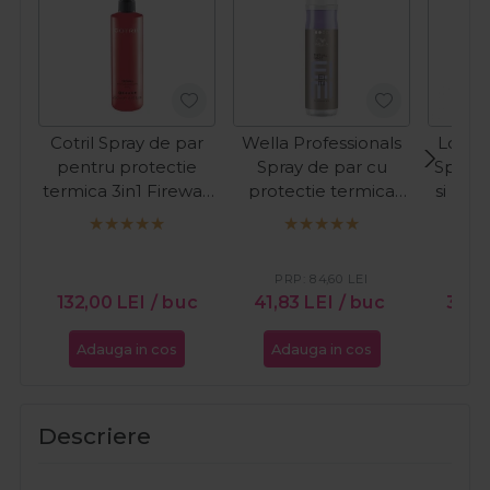
Cotril Spray de par
Wella Professionals
Londa
pentru protectie
Spray de par cu
Spray 
termica 3in1 Firewall
protectie termica
si pro
250ml
Eimi Thermal Image
Prot
150ml
PRP:
84,60
LEI
PR
132,00
LEI
/ buc
41,83
LEI
/ buc
36,
Adauga in cos
Adauga in cos
Ada
Descriere