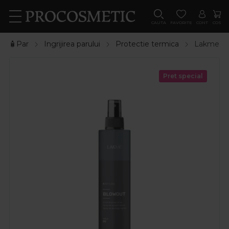
CAUTA
FAVORITE
CONT
COS
🧴Par
Ingrijirea parului
Protectie termica
Lakme Spr
Pret special