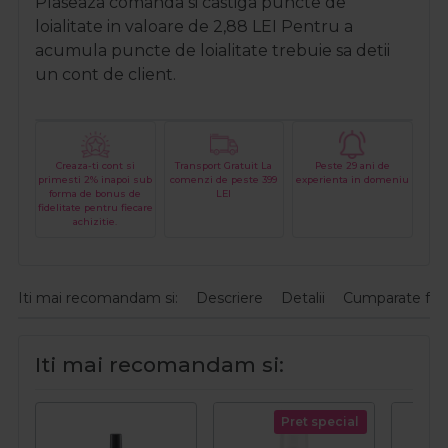
Plaseaza comanda si castiga puncte de
loialitate in valoare de
2,88
LEI
Pentru a
acumula puncte de loialitate trebuie sa detii
un cont de client.
Creaza-ti cont si
Transport Gratuit La
Peste 29 ani de
primesti 2% inapoi sub
comenzi de peste 399
experienta in domeniu
forma de bonus de
LEI
fidelitate pentru fiecare
achizitie.
Iti mai recomandam si:
Descriere
Detalii
Cumparate fre
Iti mai recomandam si:
Pret special