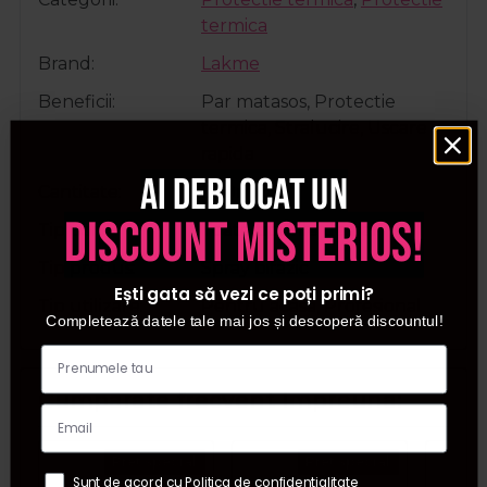
termica
Brand
Lakme
Beneficii
Par matasos, Protectie
termica, Stralucire, Uscare
rapida
Ai deblocat un
Cantitate
200ml
discount misterios!
Tip par
Toate tipurile de par
Tip produs
Spray bifazic
Ești gata să vezi ce poți primi?
Tip utilizare
Pentru acasa, Profesional
Completează datele tale mai jos și descoperă discountul!
Cumparate frecvent impreuna:
Pret special
Pret special
Sunt de acord cu Politica de confidentialitate