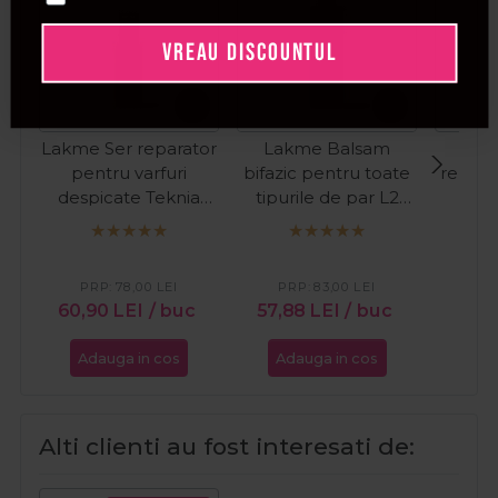
VREAU DISCOUNTUL
Lakme Ser reparator
Lakme Balsam
Cotr
pentru varfuri
bifazic pentru toate
repara
despicate Teknia
tipurile de par L2
d
Deep Care Drops
Classic Bi-Phase
Reg
100ml
300ml
Repair
17
PRP:
78,00
LEI
PRP:
83,00
LEI
60,90
LEI
/ buc
57,88
LEI
/ buc
Adauga in cos
Adauga in cos
Ada
Alti clienti au fost interesati de: