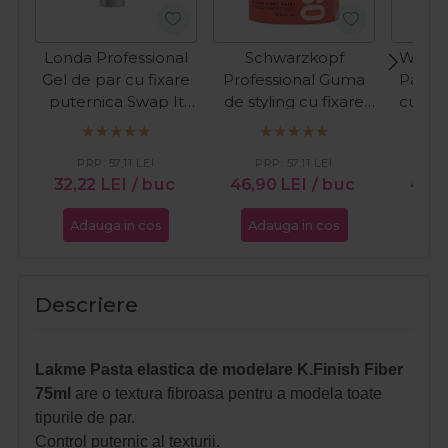
Londa Professional
Schwarzkopf
Wella 
Gel de par cu fixare
Professional Guma
Pasta
puternica Swap It
de styling cu fixare
cu asp
100ml
puternica Osis+ Thrill
Textur
Fiber Gum 100ml
PRP:
57,11
LEI
PRP:
57,11
LEI
PR
32,22
LEI
/ buc
46,90
LEI
/ buc
49,1
Adauga in cos
Adauga in cos
Ada
Descriere
Lakme Pasta elastica de modelare K.Finish Fiber
75ml
are o textura fibroasa pentru a modela toate
tipurile de par.
Control puternic al texturii.