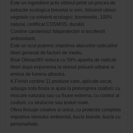
Este un ingredient activ obtinut printr un proces de
extractie ecologica brevetat si unic, folosind uleiuri
vegetale ca solventi ecologici: biomimetic, 100%
natural, certificat COSMOS, durabil.
Contine carotenoizi fotoprotectori si tocoferoli
antioxidanti.
Este un scut puternic impotriva atacurilor radicalilor
liberi generati de factorii de mediu.
Blue Oléoactif® reduce cu 59% aparitia de radicali
liberi dupa expunerea la stresul poluarii urbane si
emisia de lumina albastra.
K.Finish contine 11 produse care, aplicate uscat,
adauga nota finala si ajuta la prelungirea coafurii: cu
miscare naturala sau cu fixare extrema, cu control al
coafurii, cu stralucire sau texturi mate.
Ofera finisaje creative si unice, cu protectie completa
impotriva stresului ambiental, bucle blande, bucle cu
personalitate.