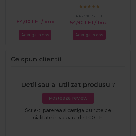
150ml
styling Eimi Pearl
Light
Styler 100ml
PRP:
80,37
LEI
84,00
LEI
/ buc
150,
54,90
LEI
/ buc
Adauga in cos
Adauga in cos
Ada
Ce spun clientii
Detii sau ai utilizat produsul?
Posteaza review
Scrie-ti parerea si castiga puncte de
loialitate in valoare de 1,00 LEI.