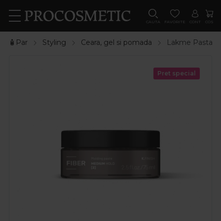
CAUTA
FAVORITE
CONT
COS
🧴Par
Styling
Ceara, gel si pomada
Lakme Pasta ela
Pret special