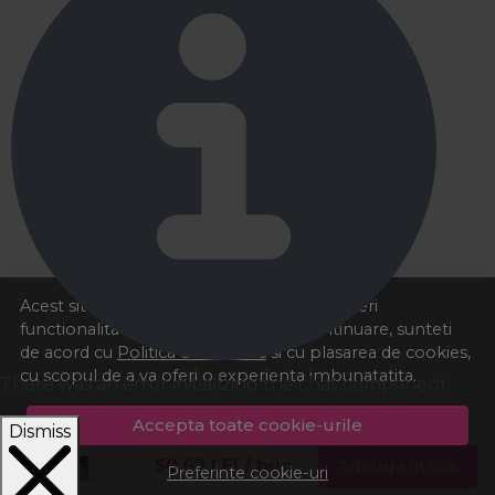
Acest site foloseste cookies pentru a va oferi
functionalitatea dorita. Navigand in continuare, sunteti
de acord cu
Politica de cookies
si cu plasarea de cookies,
cu scopul de a va oferi o experienta imbunatatita.
There was an error initializing the chat component
Accepta toate cookie-urile
Dismiss
50,62
LEI
/ buc
Adauga in cos
Preferinte cookie-uri