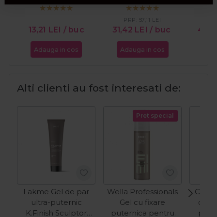
Performance Fix-2
Perf
500ml
PRP:
57,11
LEI
PR
13,21
LEI
/ buc
31,42
LEI
/ buc
40,
Adauga in cos
Adauga in cos
Ada
Alti clienti au fost interesati de:
Pret special
Lakme Gel de par
Wella Professionals
Cotril
ultra-puternic
Gel cu fixare
cu pa
K.Finish Sculptor
puternica pentru
pentr