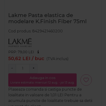
Lakme Pasta elastica de
modelare K.Finish Fiber 75ml
Cod produs
8429421460200
PRP: 79,00
LEI
50,62
LEI
/ buc
(TVA inclus)
−
+
Adauga in cos
Livrare estimata: miercuri 12 aug. - joi 13 aug.
Plaseaza comanda si castiga puncte de
loialitate in valoare de
1,01
LEI
Pentru a
acumula puncte de loialitate trebuie sa detii