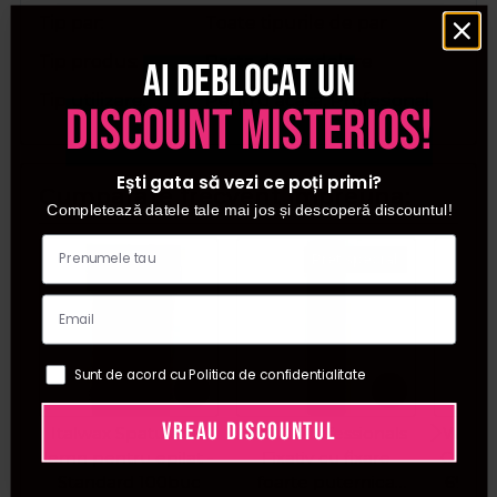
Tip par
Toate tipurile de par
Tip produs
Pasta de modelare
Ai deblocat un
Tip utilizare
Pentru acasa, Profesional
discount misterios!
Ești gata să vezi ce poți primi?
Cumparate frecvent impreuna:
Completează datele tale mai jos și descoperă discountul!
Pret special
Sunt de acord cu Politica de confidentialitate
VREAU DISCOUNTUL
Italwax Spatule de
Wella Professionals
Wella 
lemn pentru epilat -
Fixativ cu fixare
Oxida
Standard 100buc
foarte puternica
6% 20