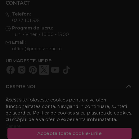
CONTACT
Telefon:
0377 101 525
Program de lucru:
Luni - Vineri / 10:00 - 15:00
Email:
office@procosmetic.ro
URMARESTE-NE PE:
DESPRE NOI
Despre noi
Acest site foloseste cookies pentru a va oferi
functionalitatea dorita. Navigand in continuare, sunteti
About us
de acord cu
Politica de cookies
si cu plasarea de cookies,
Chi siamo
cu scopul de a va oferi o experienta imbunatatita.
Cariere
Accepta toate cookie-urile
Academia Procosmetic