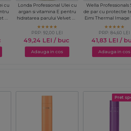
ei cu
Londa Professional Ulei cu
Wella Professionals
ntru
argan si vitamina E pentru
de par cu protectie 
t Oil
hidratarea parului Velvet Oil
Eimi Thermal Image
100ml
PRP:
92,00
LEI
PRP:
84,60
LEI
c
49,24
LEI
/ buc
41,83
LEI
/ b
Adauga in cos
Adauga in cos
Pret sp