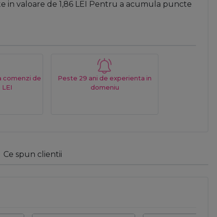
te in valoare de
1,86
LEI
Pentru a acumula puncte
La comenzi de
Peste 29 ani de experienta in
 LEI
domeniu
Ce spun clientii