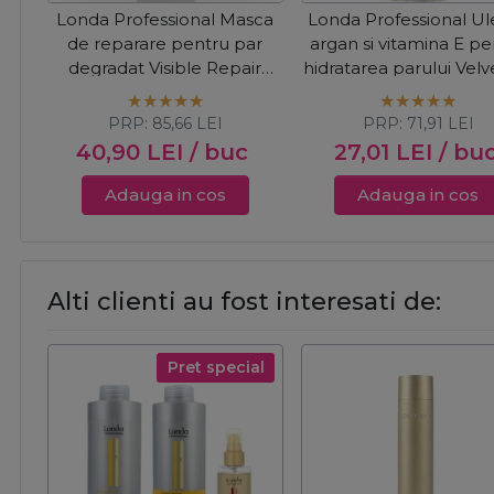
Londa Professional Masca
Londa Professional Ul
de reparare pentru par
argan si vitamina E pe
degradat Visible Repair
hidratarea parului Velve
200ml
30ml
PRP:
85,66
LEI
PRP:
71,91
LEI
40,90
LEI
/ buc
27,01
LEI
/ bu
Adauga in cos
Adauga in cos
Alti clienti au fost interesati de:
Pret special