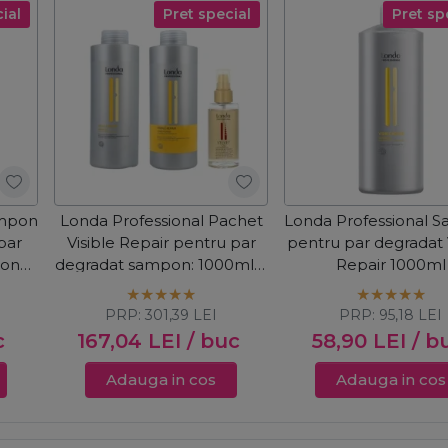
ial
Pret special
Pret sp
ampon
Londa Professional Pachet
Londa Professional 
par
Visible Repair pentru par
pentru par degradat 
ion
degradat sampon: 1000ml +
Repair 1000ml
balsam 1000ml + ulei Velvet
Oil 100ml
PRP:
301,39
LEI
PRP:
95,18
LEI
c
167,04
LEI
/ buc
58,90
LEI
/ b
Adauga in cos
Adauga in cos