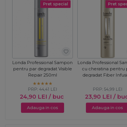
Pret special
Pret spec
Londa Professional Sampon
Londa Professional S
pentru par degradat Visible
cu cheratina pentru 
Repair 250ml
degradat Fiber Infus
250ml
PRP:
44,41
LEI
PRP:
54,99
LEI
24,90
LEI
/ buc
23,90
LEI
/ bu
Adauga in cos
Adauga in cos