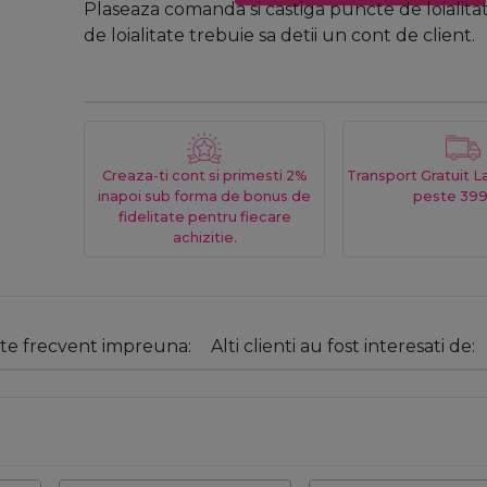
Plaseaza comanda si castiga puncte de loialita
de loialitate trebuie sa detii un cont de client.
Creaza-ti cont si primesti 2%
Transport Gratuit 
inapoi sub forma de bonus de
peste 399
fidelitate pentru fiecare
achizitie.
e frecvent impreuna:
Alti clienti au fost interesati de: