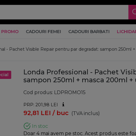
PROMO
CADOURI FEMEI
CADOURI BARBATI
LICHIDA
al - Pachet Visible Repair pentru par degradat: sampon 250ml +
Londa Professional - Pachet Visi
cial
sampon 250ml + masca 200ml + ul
Cod produs
LDPROMO15
PRP: 201,98
LEI
92,81
LEI
/ buc
(TVA inclus)
In stoc
Doar 4 mai avem pe stoc. Acest produs este foart