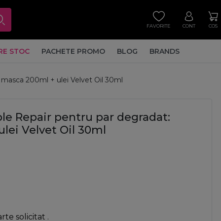
FAVORITE
CONT
COS
RE STOC
PACHETE PROMO
BLOG
BRANDS
 masca 200ml + ulei Velvet Oil 30ml
ble Repair pentru par degradat:
ei Velvet Oil 30ml
e solicitat .