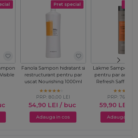
ecial
Pret special
Pret s
Sampon
Fanola Sampon hidratant si
Lakme Sampon nua
Visible
restructurant pentru par
pentru par aramiu
uscat Nourishing 1000ml
Refresh Saffron 
300ml
PRP:
80,00
LEI
PRP:
76,00
L
uc
54,90
LEI
/ buc
59,90
LEI
/ 
Adauga in cos
Adauga in c