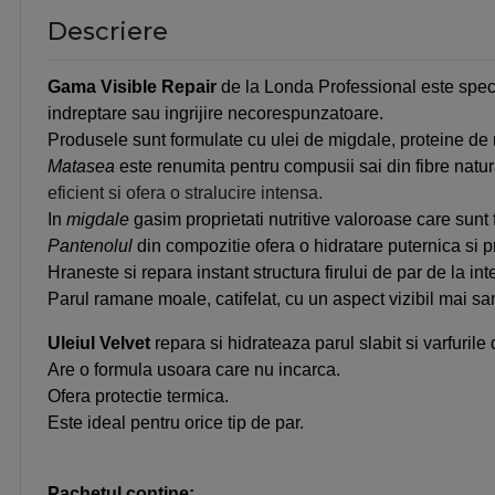
Descriere
Gama
Visible Repair
de la Londa Professional este specia
indreptare sau ingrijire necorespunzatoare.
Produsele sunt formulate cu ulei de migdale, proteine de
Matasea
este renumita pentru compusii sai din fibre natu
eficient si ofera o stralucire intensa.
In
migdale
gasim proprietati nutritive valoroase care sunt fo
Pantenolul
din compozitie
ofera o hidratare puternica si p
Hraneste si repara instant structura firului de par de la inte
Parul ramane moale, catifelat, cu un aspect vizibil mai sana
Uleiul Velvet
repara si hidrateaza parul slabit si varfurile
Are o formula usoara care nu incarca.
Ofera protectie termica.
Este ideal pentru orice tip de par.
Pachetul contine: