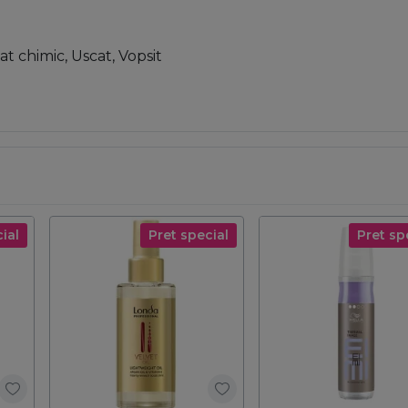
at chimic, Uscat, Vopsit
ial
Pret special
Pret sp