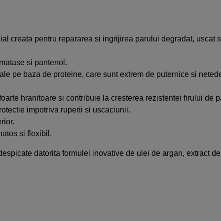
l creata pentru repararea si ingrijirea parului degradat, uscat s
 matase si pantenol.
rale pe baza de proteine, care sunt extrem de puternice si neted
arte hranitoare si contribuie la cresterea rezistentei firului de p
rotectie impotriva ruperii si uscaciunii.
rior.
tos si flexibil.
 despicate datorita formulei inovative de ulei de argan, extract d