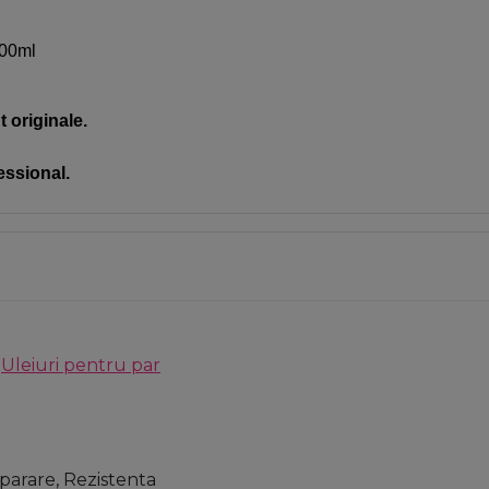
200ml
 originale.
essional.
,
Uleiuri pentru par
eparare, Rezistenta