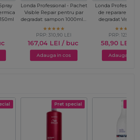
 Spray
Londa Professional - Pachet
Londa Professiona
termica
Visible Repair pentru par
de reparare pent
 150ml
degradat: sampon 1000ml +
degradat Visible 
masca 750ml + ulei Velvet
750ml
Oil 100ml
PRP:
310,90
LEI
PRP:
123,72
L
uc
167,04
LEI
/ buc
58,90
LEI
/ 
Adauga in cos
Adauga in c
ecial
Pret special
Pret s