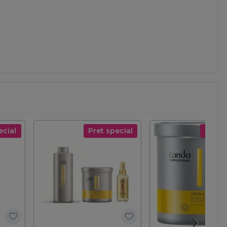
ecial
Pret special
Pret s