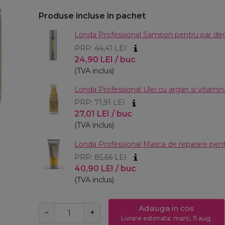
Produse incluse in pachet
Londa Professional Sampon pentru par deg
PRP: 44,41
LEI
24,90
LEI
/ buc
(TVA inclus)
Londa Professional Ulei cu argan si vitamin
PRP: 71,91
LEI
27,01
LEI
/ buc
(TVA inclus)
Londa Professional Masca de reparare pent
PRP: 85,66
LEI
40,90
LEI
/ buc
(TVA inclus)
Adauga in cos
−
+
Livrare estimata: marți, 11 aug.