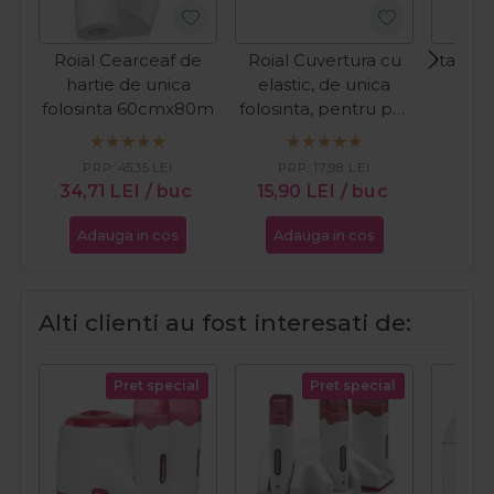
Roial Cearceaf de
Roial Cuvertura cu
Italwax
hartie de unica
elastic, de unica
folosinta 60cmx80m
folosinta, pentru pat
cosmetic 1buc
PRP:
45,35
LEI
PRP:
17,98
LEI
21,
34,71
LEI
/ buc
15,90
LEI
/ buc
Adauga in cos
Adauga in cos
Ada
Alti clienti au fost interesati de:
Pret special
Pret special