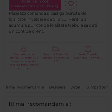
Adauga in cos
Livrare estimata: vineri, 07 aug.
Plaseaza comanda si castiga puncte de
loialitate in valoare de
5,19
LEI
Pentru a
acumula puncte de loialitate trebuie sa detii
un cont de client.
Creaza-ti cont si
Transport Gratuit La
Peste 29 ani de
primesti 2% inapoi sub
comenzi de peste 399
experienta in domeniu
forma de bonus de
LEI
fidelitate pentru fiecare
achizitie.
Iti mai recomandam si:
Descriere
Detalii
Cumparate fre
Iti mai recomandam si: