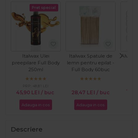
Pret special
Italwax Ulei
Italwax Spatule de
Alveol
preepilare Full Body
lemn pentru epilat -
prot
250ml
Full Body 60buc
car
incalzi
PR
PRP:
48,81
LEI
10,0
45,90
LEI
/ buc
28,47
LEI
/ buc
Adauga in cos
Adauga in cos
Ada
Descriere