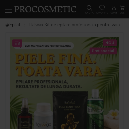
CAUTA
FAVORITE
CONT
COS
🍯Epilat
Italwax Kit de epilare profesionala pentru vara
NOU
Pret special