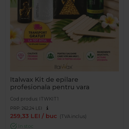
Italwax Kit de epilare
profesionala pentru vara
Cod produs
ITWKIT1
PRP: 262,24
LEI
259,33
LEI
/ buc
(TVA inclus)
In stoc