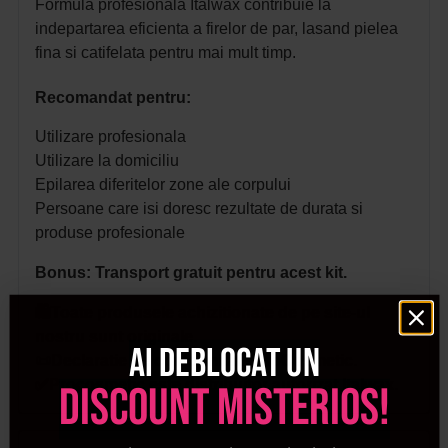
Formula profesionala Italwax contribuie la
indepartarea eficienta a firelor de par, lasand pielea
fina si catifelata pentru mai mult timp.
Recomandat pentru:
Utilizare profesionala
Utilizare la domiciliu
Epilarea diferitelor zone ale corpului
Persoane care isi doresc rezultate de durata si
produse profesionale
Bonus: Transport gratuit pentru acest kit.
🛍️Toate produsele achizitionate de pe site-ul
nostru sunt originale.
Ai deblocat un
📜Declaratie de conformitate ProCosmetic.
✅Procosmetic este distribuitor autorizat Italwax.
discount misterios!