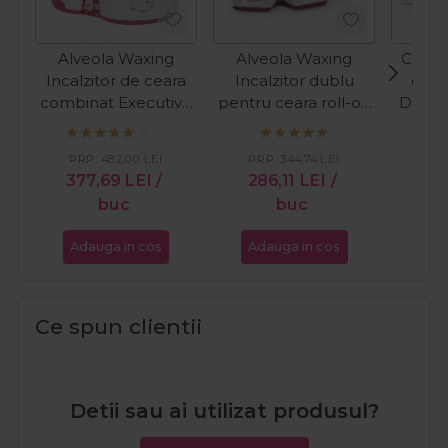
Alveola Waxing
Alveola Waxing
Cupio 
Incalzitor de ceara
Incalzitor dublu
ceara
combinat Executive
pentru ceara roll-on
DUO 5
Combo
Executive Trio
PR
PRP:
482,00
LEI
PRP:
344,74
LEI
47
377,69
LEI
/
286,11
LEI
/
buc
buc
Adauga in cos
Adauga in cos
Ada
Ce spun clientii
Detii sau ai utilizat produsul?