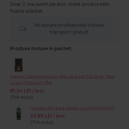
Doar 2 mai avem pe stoc. Acest produs este
foarte solicitat .
Kit epilare profesionala Italwax
transport gratuit
Produse incluse in pachet
Italwax Ceara epilatoare granule aurie Full Body Wax
Luxury Premium 1kg
81,24
LEI
/ buc
(TVA inclus)
Italwax Ulei dupa epilare cu mentol 500ml
53,89
LEI
/ buc
(TVA inclus)