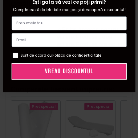
Ești gata să vezi ce poți primi?
Detalii
Completează datele tale mai jos și descoperă discountul!
SKU
ITWKIT1
Categorii
🍯Epilat
,
Accesorii pentru
epilare
,
Produse dupa
epilare
,
Produse pre-epilare
,
Ceara granule
Sunt de acord cu Politica de confidentialitate
Brand
Pachete Promo
VREAU DISCOUNTUL
Cumparate frecvent impreuna:
Pret special
Pret special