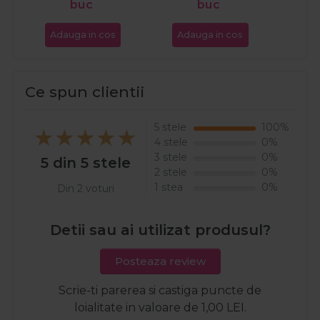
buc
buc
Adauga in cos
Adauga in cos
Ada
Ce spun clientii
5 stele
100%
4 stele
0%
3 stele
0%
5 din 5 stele
2 stele
0%
1 stea
0%
Din 2 voturi
Detii sau ai utilizat produsul?
Posteaza review
Scrie-ti parerea si castiga puncte de
loialitate in valoare de 1,00 LEI.