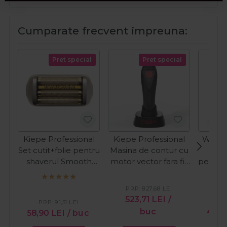
Cumparate frecvent impreuna:
Pret special
Pret special
Kiepe Professional
Kiepe Professional
Wella 
Set cutit+folie pentru
Masina de contur cu
Vop
shaverul Smooth
motor vector fara fir
perman
3800
Hepike Red 6363
Colo
Cordless
desc
PRP:
827,68
LEI
au
523,71
LEI
/
PR
PRP:
91,51
LEI
buc
40,
58,90
LEI
/ buc