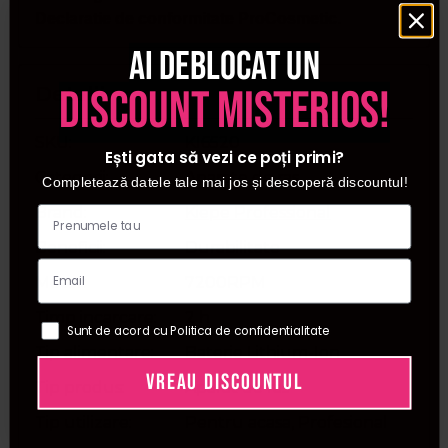
Declaratie de conformitate ProCosmetic.
Ai deblocat un
discount misterios!
Detalii
SKU
KI6520
Ești gata să vezi ce poți primi?
Categorii
Aparate de ras
Completează datele tale mai jos și descoperă discountul!
Brand
Kiepe Professional
Beneficii
Durabilitate
Motor
7200RPM
Timp incarcare
2 h
Sunt de acord cu Politica de confidentialitate
Tip alimentare
Baterie Lithium-Ion
VREAU DISCOUNTUL
Tip produs
Aparat de ras
Tip utilizare
Pentru acasa, Profesional