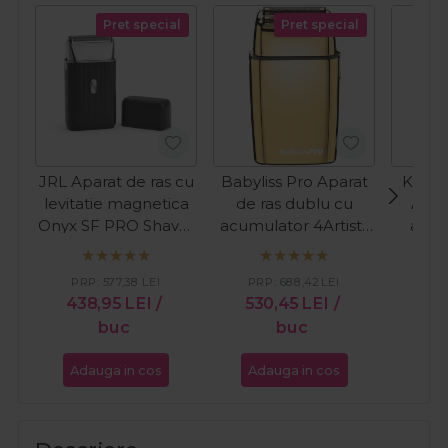
Pret special
Pret special
JRL Aparat de ras cu
Babyliss Pro Aparat
Kiepe
levitatie magnetica
de ras dublu cu
Apar
Onyx SF PRO Shaver
acumulator 4Artists
acum
Cordless
Cordless Shaver Gold
Shaver
FXFS2GE
PRP:
577,38
LEI
PRP:
688,42
LEI
PR
438,95
LEI
/
530,45
LEI
/
15
buc
buc
Adauga in cos
Adauga in cos
Ada