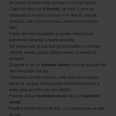
de aceea Smooth este echipat cu un cap flexibil.
Capul se misca in
4 directii
, iar cele 3 lame se
deplaseaza in mod autonom in 4 directii, atat pe
verticala, cat si pe orizontala, urmand contururile
fetei.
Foliile din otel inoxidabil si lamele interne sunt
extrem de durabile si foarte ascutite.
Vei putea rade si cea mai groasa barba cu miscari
minime, pentru a lasa pielea neteda si moale la
atingere.
Dispune si de un
trimmer lateral
cu lame ascutite din
otel inoxidabil durabil.
Trimmerul ascutit si precis, este special conceput
pentru a pregati barba pentru barbierit si pentru a
avea grija de cele mai mici detalii.
Permite atat un
barbierit uscat
cat si un
barbierit
umed
.
Poate fi folosit chiar sub dus, cu o spuma sau un gel
de ras.