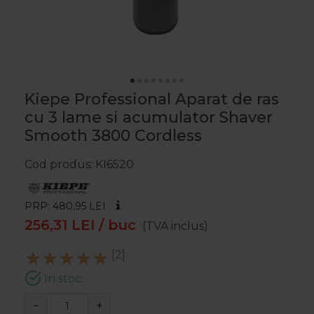
Kiepe Professional Aparat de ras
cu 3 lame si acumulator Shaver
Smooth 3800 Cordless
Cod produs
KI6520
PRP: 480,95
LEI
256,31
LEI
/ buc
(TVA inclus)
[2]
In stoc
−
+