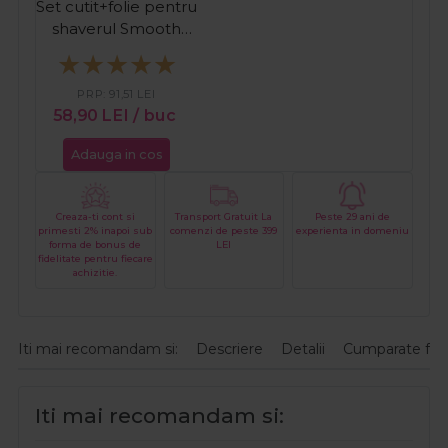
Set cutit+folie pentru
shaverul Smooth
3800
PRP:
91,51
LEI
58,90
LEI
/ buc
Adauga in cos
Creaza-ti cont si
Transport Gratuit La
Peste 29 ani de
primesti 2% inapoi sub
comenzi de peste 399
experienta in domeniu
forma de bonus de
LEI
fidelitate pentru fiecare
achizitie.
Iti mai recomandam si:
Descriere
Detalii
Cumparate fre
Iti mai recomandam si: