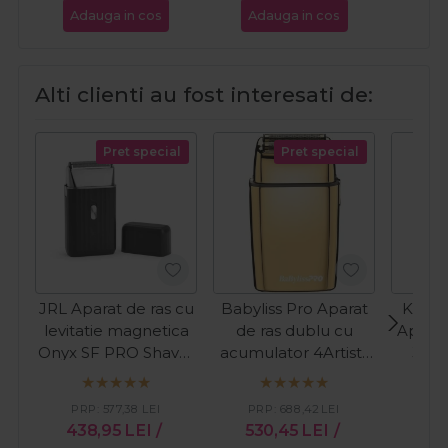
Adauga in cos
Adauga in cos
Ada
Alti clienti au fost interesati de:
Pret special
Pret special
JRL Aparat de ras cu
Babyliss Pro Aparat
Kiepe
levitatie magnetica
de ras dublu cu
Aparat
Onyx SF PRO Shaver
acumulator 4Artists
3 la
Cordless
Cordless Shaver Gold
Hepike
FXFS2GE
PRP:
577,38
LEI
PRP:
688,42
LEI
PR
438,95
LEI
/
530,45
LEI
/
38