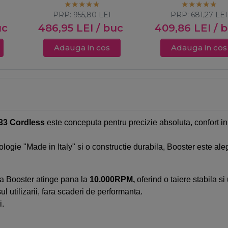
Cordless
PRP:
955,80
LEI
PRP:
681,27
LEI
uc
486,95
LEI
/ buc
409,86
LEI
/ 
Adauga in cos
Adauga in cos
333 Cordless
este conceputa pentru precizie absoluta, confort in 
gie "Made in Italy" si o constructie durabila, Booster este alegere
a Booster atinge pana la
10.000RPM,
oferind o taiere stabila si
l utilizarii, fara scaderi de performanta.
i.