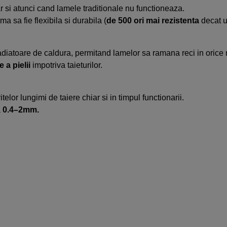
ar si atunci cand lamele traditionale nu functioneaza.
a sa fie flexibila si durabila (
de 500 ori mai rezistenta
decat u
 radiatoare de caldura, permitand lamelor sa ramana reci in oric
e a pielii
impotriva taieturilor.
elor lungimi de taiere chiar si in timpul functionarii.
a
0.4–2mm.