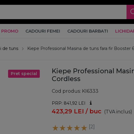
PROMO
CADOURI FEMEI
CADOURI BARBATI
LICHIDA
i de tuns
Kiepe Professional Masina de tuns fara fir Booster 
Kiepe Professional Masin
Pret special
Cordless
Cod produs
KI6333
PRP: 841,92
LEI
423,29
LEI
/ buc
(TVA inclus)
[2]