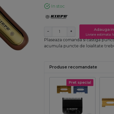
In stoc
Adauga in
−
+
Livrare estimata: l
Plaseaza comanda si castiga puncte
acumula puncte de loialitate trebui
Produse recomandate
Pret special