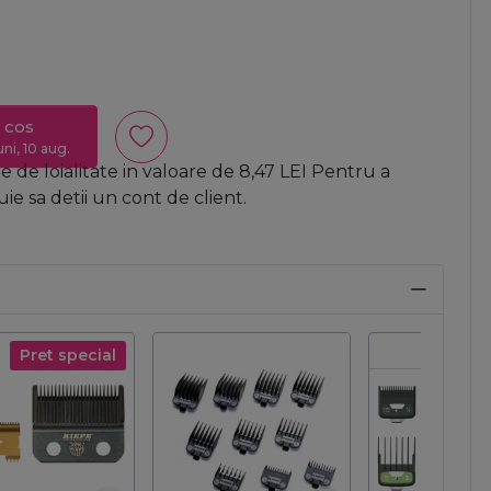
 cos
uni, 10 aug.
 de loialitate in valoare de
8,47
LEI
Pentru a
e sa detii un cont de client.
Pret special