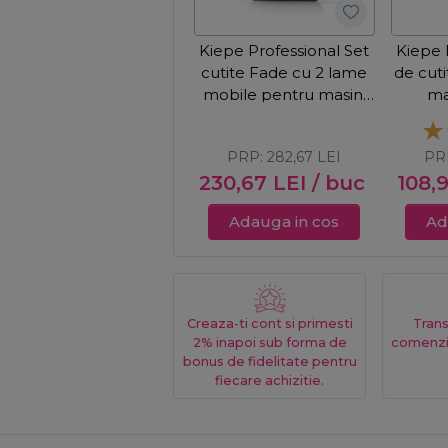
Kiepe Professional Set
Kiepe 
cutite Fade cu 2 lame
de cut
mobile pentru masini
ma
de tuns
PRP:
282,67
LEI
PR
230,67
LEI
/ buc
108,
Adauga in cos
Ad
Creaza-ti cont si primesti
Trans
2% inapoi sub forma de
comenzi
bonus de fidelitate pentru
fiecare achizitie.