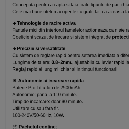
Conceputa pentru a capta si taia toate tipurile de par, chi
Cele mai bune oteluri acoperite cu grafit fac ca aceasta lam
🔸
Tehnologie de racire activa
Fantele mici din interiorul lamelelor actioneaza ca niste
Coeficient scazut de frecare si sistem integrat de
protecti
🔸
Precizie si versatilitate
Cu sistem de reglare rapid pentru setarea imediata a diferit
Lungime de taiere:
0.8–2mm.
, ajustabila cu levier rapid l
Reglaj rapid al lungimii chiar si in timpul functionarii.
🔋
Autonomie si incarcare rapida
Baterie Pro Litiu-Ion de 2500mAh.
Autonomie: pana la 110 minute.
Timp de incarcare: doar 80 minute.
Utilizare cu sau fara fir.
100-240V/50-60Hz, 10W.
📦
Pachetul contine: