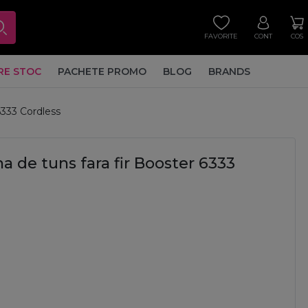
FAVORITE
CONT
COS
RE STOC
PACHETE PROMO
BLOG
BRANDS
6333 Cordless
a de tuns fara fir Booster 6333