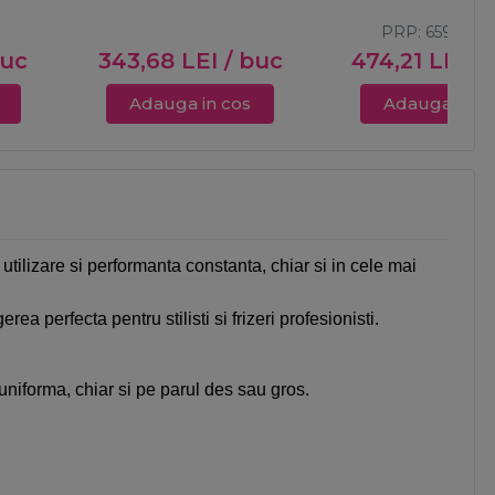
PRP:
659,00
L
buc
343,68
LEI
/ buc
474,21
LEI
/
Adauga in cos
Adauga in c
utilizare si performanta constanta, chiar si in cele mai
a perfecta pentru stilisti si frizeri profesionisti.
 uniforma, chiar si pe parul des sau gros.