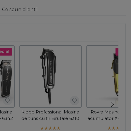
Ce spun clientii
ecial
Pret s
Masina
Kiepe Professional Masina
Rovra Masina de t
oo 6342
de tuns cu fir Brutale 6310
acumulator X-Clip 