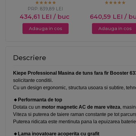
PRP:
839,89
LEI
434,61
LEI
/ buc
640,59
LEI
/ b
Adauga in cos
Adauga in cos
Descriere
Kiepe Professional Masina de tuns fara fir Booster 6
solicitante conditii.
Cu un design ergonomic, structura usoara si subtire, tehnolo
🔸
Performanta de top
Dotata cu un
motor magnetic AC de mare viteza
, masin
Viteza si puterea de taiere raman constante pe tot parcursu
Puterea ridicata este mentinuta pana la epuizarea baterie
🔸
Lama inovatoare acoperita cu grafit