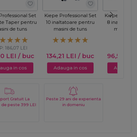
Professional Set
Kiepe Professional Set
Kiepe Profess
ite Taper pentru
10 inaltatoare pentru
8 inaltatoar
sini de tuns
masini de tuns
masini de
P:
186,07
LEI
90
LEI
/ buc
134,21
LEI
/ buc
96,59
LEI
auga in cos
Adauga in cos
Adauga in
port Gratuit La
Peste 29 ani de experienta
 de peste 399 LEI
in domeniu