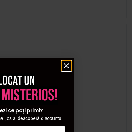
locat un
 misterios!
ezi ce poți primi?
i jos și descoperă discountul!