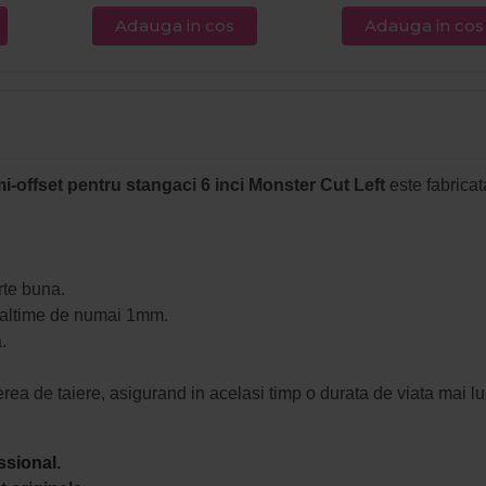
Adauga in cos
Adauga in cos
-offset pentru stangaci 6 inci Monster Cut Left
este fabricat
rte buna.
 inaltime de numai 1mm.
.
ea de taiere, asigurand in acelasi timp o durata de viata mai l
ssional
.