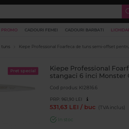
PROMO
CADOURI FEMEI
CADOURI BARBATI
LICHIDA
 tuns
Kiepe Professional Foarfeca de tuns semi-offset pentru
Kiepe Professional Foar
Pret special
stangaci 6 inci Monster 
Cod produs
KI2816.6
PRP: 961,90
LEI
531,63
LEI
/ buc
(TVA inclus)
In stoc