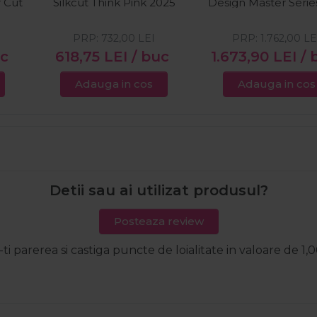
r Cut
Silkcut Think Pink 2025
Design Master Serie
KDM-55OSL
PRP:
732,00
LEI
PRP:
1.762,00
LE
uc
618,75
LEI
/ buc
1.673,90
LEI
/ 
Adauga in cos
Adauga in cos
Detii sau ai utilizat produsul?
Posteaza review
-ti parerea si castiga puncte de loialitate in valoare de 1,0