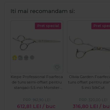
Iti mai recomandam si:
Pret special
Pret spec
Kiepe Professional Foarfeca
Olivia Garden Foarfec
de tuns semi-offset pentru
tuns offset pentru sta
stangaci 5.5 inci Monster
5 inci SilkCut
Cut Left
PRP:
961,90
LEI
PRP:
320,00
LEI
612,81
LEI
/ buc
316,80
LEI
/ bu