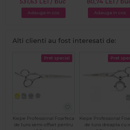
531,63
LEI
/ buc
80,74
LEI
/ bu
Adauga in cos
Adauga in cos
Alti clienti au fost interesati de:
Pret special
Pret spec
Kiepe Professional Foarfeca
Kiepe Professional Foa
de tuns semi-offset pentru
de tuns dreapta cu i