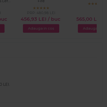
s Left
Fire
I
PRP:
480,98
LEI
buc
456,93
LEI
/ buc
565,00
LEI
/
Adauga in cos
Adauga in c
0 LEI.