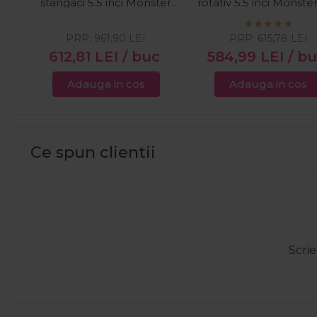
stangaci 5.5 inci Monster
rotativ 5.5 inci Monste
Cut Left
PRP:
961,90
LEI
PRP:
615,78
LEI
612,81
LEI
/ buc
584,99
LEI
/ b
Adauga in cos
Adauga in cos
Ce spun clientii
Scrie