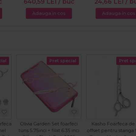
c
640,59
LEI
/ buc
24,66
LEI
/ b
Adauga in cos
Adauga in cos
ial
Pret special
Pret sp
rfeca
Olivia Garden Set foarfeci
Kasho Foarfeca de
nel
tuns 5.75inci + filat 6.35 inci
offset pentru stanga 5