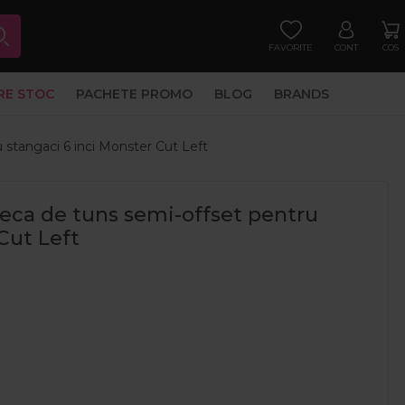
FAVORITE
CONT
COS
RE STOC
PACHETE PROMO
BLOG
BRANDS
 stangaci 6 inci Monster Cut Left
feca de tuns semi-offset pentru
Cut Left