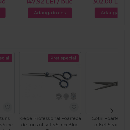
uc
147,92
LEI
/ buc
302,00
LEI
/
Adauga in cos
Adauga in c
ecial
Pret special
 tuns
Kiepe Professional Foarfeca
Cotril Foarfeca d
.5 inci
de tuns offset 5.5 inci Blue
offset 5.5 inch 