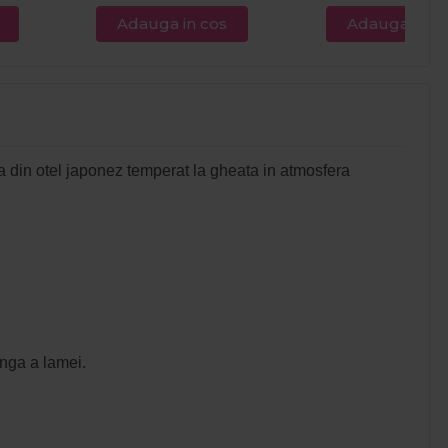
Adauga in cos
Adauga in c
a din otel japonez temperat la gheata in atmosfera
unga a lamei.