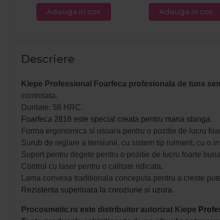
Adauga in cos
Adauga in cos
Descriere
Kiepe Professional Foarfeca profesionala de tuns semi
controlata.
Duritate: 58 HRC.
Foarfeca 2816 este special creata pentru mana stanga.
Forma ergonomica si usoara pentru o pozitie de lucru foa
Surub de reglare a tensiunii, cu sistem tip rulment, cu o
Suport pentru degete pentru o pozitie de lucru foarte buna
Control cu laser pentru o calitate ridicata.
Lama convexa traditionala conceputa pentru a creste puter
Rezistenta superioara la coroziune si uzura.
Procosmetic.ro este distribuitor autorizat Kiepe
Profe