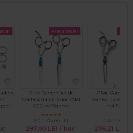
ecial
Pret special
Pret s
oarfeca
Olivia Garden Set de
Olivia Garden Se
77
foarfeci: tuns 5.75 inci+filat
foarfeci: tuns 5 inci
Super
6.35 inci Xtreme
inci Xtreme
PRP:
374,00
LEI
PRP:
374,00
L
uc
297,00
LEI
/ buc
276,21
LEI
/