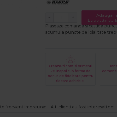
Adauga in
−
+
Livrare estimata: l
Plaseaza comanda si castiga puncte
acumula puncte de loialitate trebui
Creaza-ti cont si primesti
Trans
2% inapoi sub forma de
comenzi
bonus de fidelitate pentru
fiecare achizitie.
e frecvent impreuna:
Alti clienti au fost interesati de: