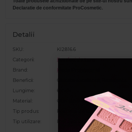
Toate produsele achizitionate de pe site-ul nostru sunt
Declaratie de conformitate ProCosmetic.
Detalii
SKU
KI2816.6
Categorii
Foarfeci de tuns
Brand
Kiepe Professional
Beneficii
Calitate excelenta, Rezistenta
Lungime
6 inch
Material
Otel japonez
Tip produs
Foarfeca de tuns
Tip utilizare
Profesional