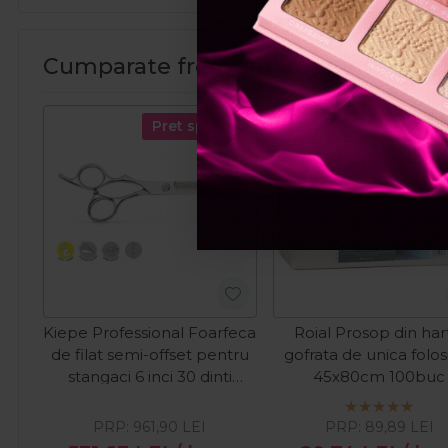
Cumparate frecvent impreuna:
Pret special
Pret spec
Kiepe Professional Foarfeca
Roial Prosop din har
de filat semi-offset pentru
gofrata de unica folos
stangaci 6 inci 30 dinti
45x80cm 100buc
Monster Cut Left
PRP:
961,90
LEI
PRP:
89,89
LEI