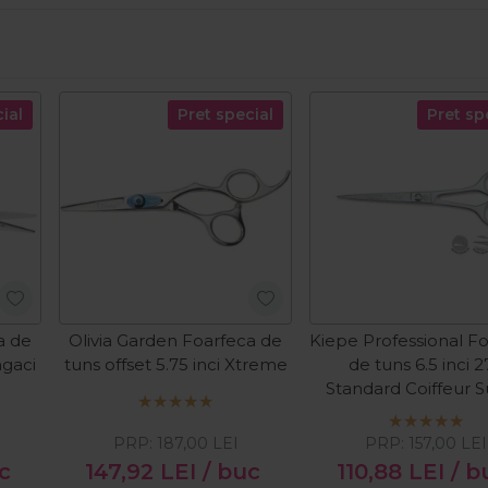
ial
Pret special
Pret sp
a de
Olivia Garden Foarfeca de
Kiepe Professional F
ngaci
tuns offset 5.75 inci Xtreme
de tuns 6.5 inci 2
Standard Coiffeur 
Line
PRP:
187,00
LEI
PRP:
157,00
LEI
c
147,92
LEI
/ buc
110,88
LEI
/ b