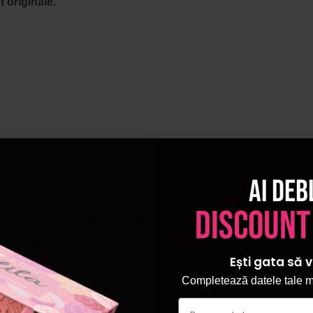
 originale.
Ai deb
discount
Ești gata să v
Completează datele tale ma