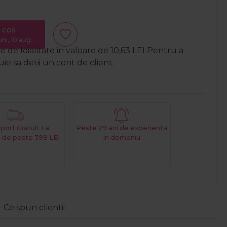
 cos
uni, 10 aug.
 de loialitate in valoare de
10,63
LEI
Pentru a
e sa detii un cont de client.
port Gratuit La
Peste 29 ani de experienta
 de peste 399 LEI
in domeniu
Ce spun clientii