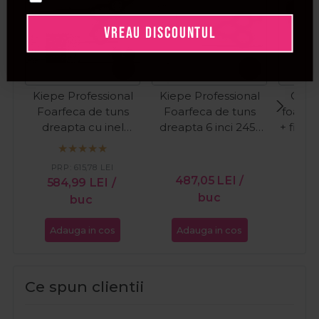
VREAU DISCOUNTUL
Kiepe Professional
Kiepe Professional
Olivi
Foarfeca de tuns
Foarfeca de tuns
foarfec
dreapta cu inel
dreapta 6 inci 2451
+ filat 
rotativ 5.5 inci
Gold
Thin
Monster Cut
PR
PRP:
615,78
LEI
487,05
LEI
/
61
584,99
LEI
/
buc
buc
Adauga in cos
Adauga in cos
Ada
Ce spun clientii