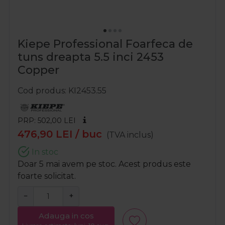
Kiepe Professional Foarfeca de
tuns dreapta 5.5 inci 2453
Copper
Cod produs
KI2453.55
PRP: 502,00
LEI
476,90
LEI
/ buc
(TVA inclus)
In stoc
Doar 5 mai avem pe stoc. Acest produs este
foarte solicitat.
−
+
Adauga in cos