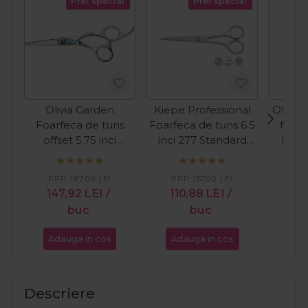
Pret special
Pret special
Olivia Garden
Kiepe Professional
Olivia
Foarfeca de tuns
Foarfeca de tuns 6.5
foarf
offset 5.75 inci
inci 277 Standard
inci+f
Xtreme
Coiffeur Super Line
PRP:
187,00
LEI
PRP:
157,00
LEI
PR
147,92
LEI
/
110,88
LEI
/
29
buc
buc
Adauga in cos
Adauga in cos
Ada
Descriere