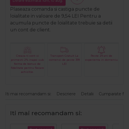
Livrare estimata: luni, 10 aug.
Plaseaza comanda si castiga puncte de
loialitate in valoare de
9,54
LEI
Pentru a
acumula puncte de loialitate trebuie sa detii
un cont de client.
Creaza-ti cont si
Transport Gratuit La
Peste 29 ani de
primesti 2% inapoi sub
comenzi de peste 399
experienta in domeniu
forma de bonus de
LEI
fidelitate pentru fiecare
achizitie.
Iti mai recomandam si:
Descriere
Detalii
Cumparate fre
Iti mai recomandam si: