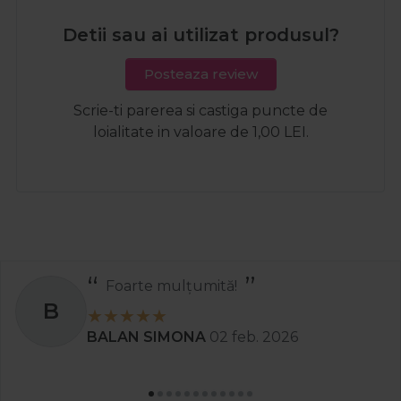
Detii sau ai utilizat produsul?
Posteaza review
Scrie-ti parerea si castiga puncte de
loialitate in valoare de 1,00 LEI.
Recomand
S
. 2026
Stanciu Aura Andree