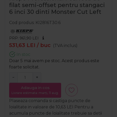
filat semi-offset pentru stangaci
6 inci 30 dinti Monster Cut Left
Cod produs
KI2816T30.6
PRP: 961,90
LEI
531,63
LEI
/ buc
(TVA inclus)
In stoc
Doar 5 mai avem pe stoc. Acest produs este
foarte solicitat.
−
+
Adauga in cos
Livrare estimata: marți, 11 aug.
Plaseaza comanda si castiga puncte de
loialitate in valoare de
10,63
LEI
Pentru a
acumula puncte de loialitate trebuie sa detii