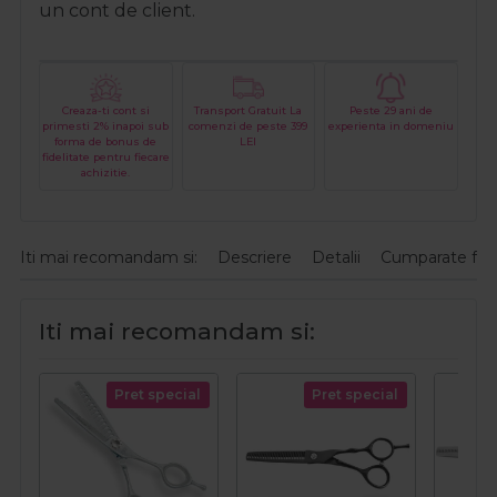
un cont de client.
Creaza-ti cont si
Transport Gratuit La
Peste 29 ani de
primesti 2% inapoi sub
comenzi de peste 399
experienta in domeniu
forma de bonus de
LEI
fidelitate pentru fiecare
achizitie.
Iti mai recomandam si:
Descriere
Detalii
Cumparate fre
Iti mai recomandam si:
Pret special
Pret special