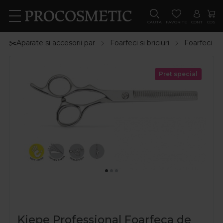
CAUTA
FAVORITE
CONT
COS
✂️Aparate si accesorii par
Foarfeci si briciuri
Foarfeci de 
Pret special
Kiepe Professional Foarfeca de