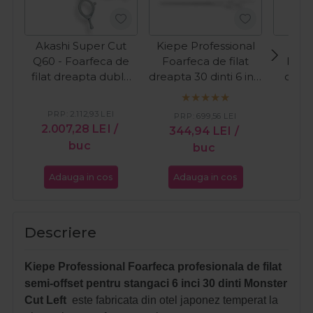
Akashi Super Cut
Kiepe Professional
Oli
Q60 - Foarfeca de
Foarfeca de filat
Foarf
filat dreapta dublu
dreapta 30 dinti 6 inci
offse
zimtata cu 14 de dinti
Monster Cut Black
6.35
6 inch
Titanium
PRP:
2.112,93
LEI
PRP:
699,56
LEI
2.007,28
LEI
/
344,94
LEI
/
32
buc
buc
Adauga in cos
Adauga in cos
Ada
Descriere
Kiepe Professional Foarfeca profesionala de filat
semi-offset pentru stangaci 6 inci 30 dinti Monster
Cut Left
este fabricata din otel japonez temperat la