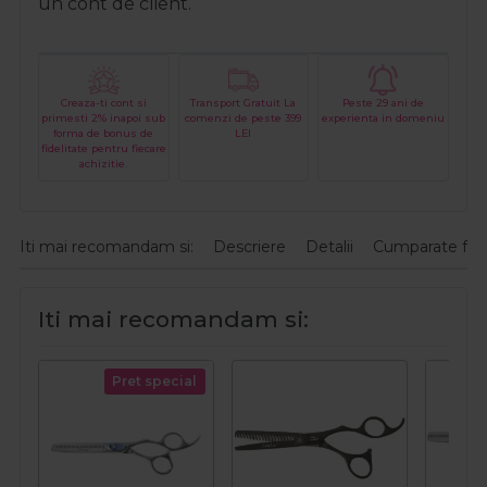
un cont de client.
Creaza-ti cont si
Transport Gratuit La
Peste 29 ani de
primesti 2% inapoi sub
comenzi de peste 399
experienta in domeniu
forma de bonus de
LEI
fidelitate pentru fiecare
achizitie.
Iti mai recomandam si:
Descriere
Detalii
Cumparate fre
Iti mai recomandam si:
Pret special