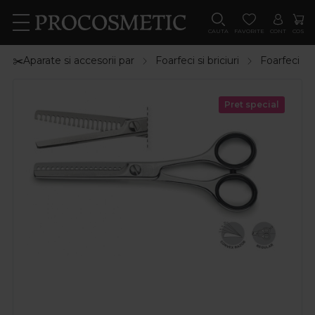
CAUTA
FAVORITE
CONT
COS
✂️Aparate si accesorii par
Foarfeci si briciuri
Foarfeci de 
Pret special