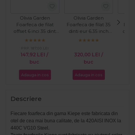
Olivia Garden
Olivia Garden
Oli
Foarfeca de filat
Foarfeca de filat 35
Foarf
offset 6 inci 35 dinti
dinti eur 6.35 inch
offse
EUR Xtreme
SilkCut Black
6.35
PRP:
187,00
LEI
147,92
LEI
/
320,00
LEI
/
32
buc
buc
Adauga in cos
Adauga in cos
Ada
Descriere
Fiecare foarfeca din gama Kiepe este fabricata din
otel de cea mai buna calitate, de la 420AISI INOX la
440C VG10 Steel.