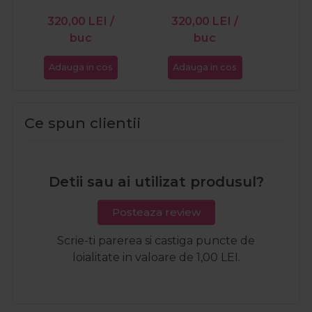
26
320,00
LEI
/
320,00
LEI
/
buc
buc
Adauga in cos
Adauga in cos
Ada
Ce spun clientii
Detii sau ai utilizat produsul?
Posteaza review
Scrie-ti parerea si castiga puncte de
loialitate in valoare de 1,00 LEI.