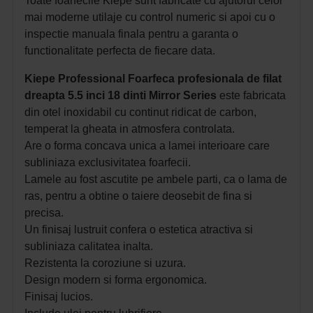
Toate foarfecile Kiepe sunt fabricate cu ajutorul celor
mai moderne utilaje cu control numeric si apoi cu o
inspectie manuala finala pentru a garanta o
functionalitate perfecta de fiecare data.
Kiepe Professional Foarfeca profesionala de filat
dreapta 5.5 inci 18 dinti Mirror Series
este fabricata
din otel inoxidabil cu continut ridicat de carbon,
temperat la gheata in atmosfera controlata.
Are o forma concava unica a lamei interioare care
subliniaza exclusivitatea foarfecii.
Lamele au fost ascutite pe ambele parti, ca o lama de
ras, pentru a obtine o taiere deosebit de fina si
precisa.
Un finisaj lustruit confera o estetica atractiva si
subliniaza calitatea inalta.
Rezistenta la coroziune si uzura.
Design modern si forma ergonomica.
Finisaj lucios.