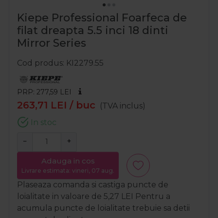
Kiepe Professional Foarfeca de
filat dreapta 5.5 inci 18 dinti
Mirror Series
Cod produs
KI2279.55
PRP: 277,59
LEI
263,71
LEI
/ buc
(TVA inclus)
In stoc
−
+
Adauga in cos
Livrare estimata: vineri, 07 aug.
Plaseaza comanda si castiga puncte de
loialitate in valoare de
5,27
LEI
Pentru a
acumula puncte de loialitate trebuie sa detii