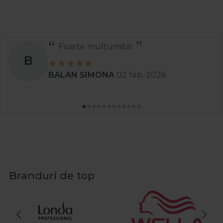
tă!
Recomand
S
2 feb. 2026
Stanciu Aura A
Branduri de top