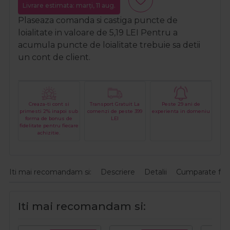
Livrare estimata: marți, 11 aug.
Plaseaza comanda si castiga puncte de
loialitate in valoare de
5,19
LEI
Pentru a
acumula puncte de loialitate trebuie sa detii
un cont de client.
Creaza-ti cont si
Transport Gratuit La
Peste 29 ani de
primesti 2% inapoi sub
comenzi de peste 399
experienta in domeniu
forma de bonus de
LEI
fidelitate pentru fiecare
achizitie.
Iti mai recomandam si:
Descriere
Detalii
Cumparate fre
Iti mai recomandam si: