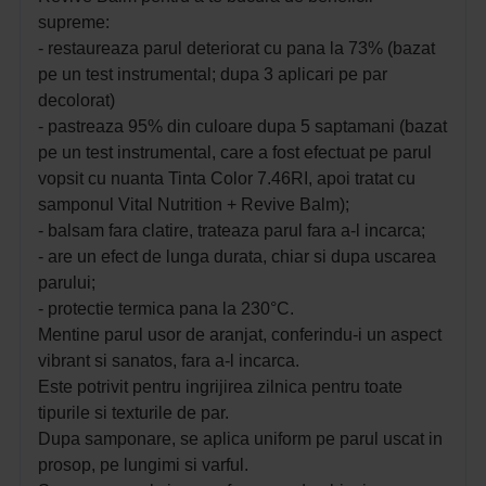
supreme:
- restaureaza parul deteriorat cu pana la 73% (bazat
pe un test instrumental; dupa 3 aplicari pe par
decolorat)
- pastreaza 95% din culoare dupa 5 saptamani (bazat
pe un test instrumental, care a fost efectuat pe parul
vopsit cu nuanta Tinta Color 7.46RI, apoi tratat cu
samponul Vital Nutrition + Revive Balm);
- balsam fara clatire, trateaza parul fara a-l incarca;
- are un efect de lunga durata, chiar si dupa uscarea
parului;
- protectie termica pana la 230°C.
Mentine parul usor de aranjat, conferindu-i un aspect
vibrant si sanatos, fara a-l incarca.
Este potrivit pentru ingrijirea zilnica pentru toate
tipurile si texturile de par.
Dupa samponare, se aplica uniform pe parul uscat in
prosop, pe lungimi si varful.