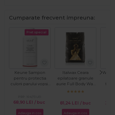
Cumparate frecvent impreuna:
Pret special
Keune Sampon
Italwax Ceara
Wella 
pentru protectia
epilatoare granule
Fixa
culorii parului vopsit
aurie Full Body Wax
foar
Care Tinta Color
Luxury Premium 1kg
Perfo
300ml
PRP:
104,73
LEI
P
68,90
LEI
/ buc
81,24
LEI
/ buc
31,4
Adauga in cos
Adauga in cos
Ada