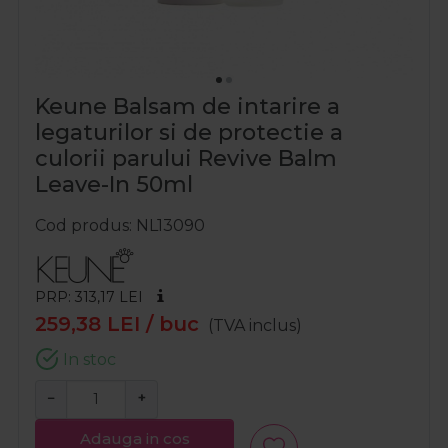
Keune Balsam de intarire a
legaturilor si de protectie a
culorii parului Revive Balm
Leave-In 50ml
Cod produs
NL13090
PRP: 313,17
LEI
259,38
LEI
/ buc
(TVA inclus)
In stoc
−
+
Adauga in cos