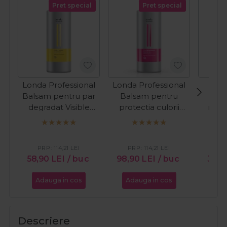
Pret special
Pret special
Londa Professional
Londa Professional
Fan
Balsam pentru par
Balsam pentru
degradat Visible
protectia culorii
rest
Repair 1000ml
parului vopsit Color
leave-
Radiance 1000ml
uscat 
Ph
PRP:
114,21
LEI
PRP:
114,21
LEI
PR
58,90
LEI
/ buc
98,90
LEI
/ buc
37,9
Adauga in cos
Adauga in cos
Ada
Descriere