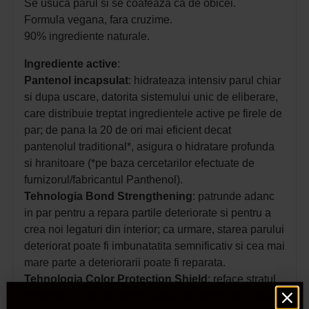
Se usuca parul si se coafeaza ca de obicei.
Formula vegana, fara cruzime.
90% ingrediente naturale.
Ingrediente active
:
Pantenol incapsulat
: hidrateaza intensiv parul chiar
si dupa uscare, datorita sistemului unic de eliberare,
care distribuie treptat ingredientele active pe firele de
par; de pana la 20 de ori mai eficient decat
pantenolul traditional*, asigura o hidratare profunda
si hranitoare (*pe baza cercetarilor efectuate de
furnizorul/fabricantul Panthenol).
Tehnologia Bond Strengthening
: patrunde adanc
in par pentru a repara partile deteriorate si pentru a
crea noi legaturi din interior; ca urmare, starea parului
deteriorat poate fi imbunatatita semnificativ si cea mai
mare parte a deteriorarii poate fi reparata.
Tehnologia Color Protection Shield
: reface stratul
protector al parului pentru a fixa pigmentii de culoare