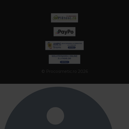
© Procosmetic.ro 2026