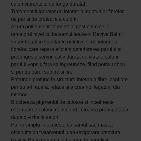
culori vibrante si de lunga durata!
Tratament fulgerator de intarire a legaturilor fibrelor
de par si de protectie a culorii!
Acum poti duce tratamentele post-chimice la
urmatorul nivel cu balsamul leave-in Revive Balm,
super bogat in substante nutritive si de intarire a
fibrelor, care repara eficient deteriorarea parului si
prelungeste semnificativ durata de viata a culorii
parului vopsit, fara sa ingreuneze, fiind potrivit chiar
si pentru parul subtire si fin.
Patrunde profund in structura interna a fibrei capilare
pentru a-l repara, reface si a crea noi legaturi, din
interior.
Blocheaza pigmentul de culoare si incetineste
estomparea culorii mentinand culoarea proaspata ca
dupa o vizita la salon.
Pur si simplu inlocuieste balsamul sau masca
obisnuita cu tratamentul ultra-revigorant premium
Revive Balm pentru a te bucura de beneficii