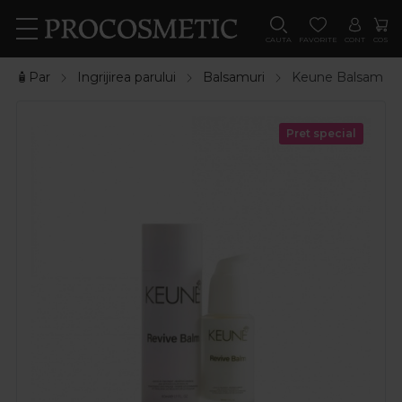
CAUTA
FAVORITE
CONT
COS
🧴Par
Ingrijirea parului
Balsamuri
Keune Balsam de i
Pret special