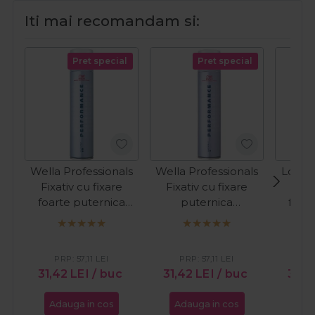
Iti mai recomandam si:
Pret special
Pret special
Wella Professionals
Wella Professionals
Londa
Fixativ cu fixare
Fixativ cu fixare
Fixa
foarte puternica
puternica
foar
Performance Fix-2
Performance Fix-1
Loc
500ml
500ml
PRP:
57,11
LEI
PRP:
57,11
LEI
PR
31,42
LEI
/ buc
31,42
LEI
/ buc
36,2
Adauga in cos
Adauga in cos
Ada