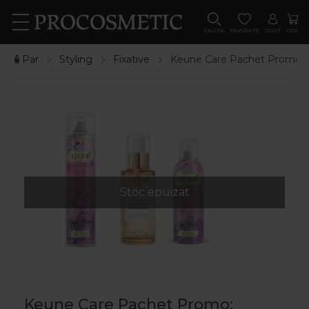
CAUTA
FAVORITE
CONT
COS
🧴Par
Styling
Fixative
Keune Care Pachet Promo: Fix
Stoc epuizat
Keune Care Pachet Promo: