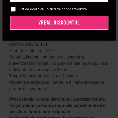
Improspateaza in doar cateva minute parul.
Efect de absorbtie rapida a sebumului.
Sunt de acord cu Politica de confidentialitate
Imbogatit cu extras de bambus ce fortifica firul de par.
Parfum placut, proaspat.
VREAU DISCOUNTUL
Aplicare prin pulverizare.
Potrivit pentru toate tipurile si lungimile de par.
Nu afecteaza culoarea parului vopsit.
Factor de fixare: 1/10.
Grad de stralucire: 1/10.*
Se agita flaconul inainte de utilizare si se
pulverizeaza produsul cu generozitate pe scalp, de la
o distanta de aproximativ 20cm.
Timpul de actionare este de 2 minute.
Piaptana energic parul pentru a elimina excesul de
produs si reziduurile.
Procosmetic.ro este distribuitor autorizat Keune.
Va garantam ca toate produsele achizitionate de
pe site-ul nostru sunt originale.