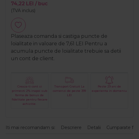
74,22
LEI
/ buc
(TVA inclus)
Plaseaza comanda si castiga puncte de
loialitate in valoare de
7,61
LEI
Pentru a
acumula puncte de loialitate trebuie sa detii
un cont de client.
Creaza-ti cont si
Transport Gratuit La
Peste 29 ani de
primesti 2% inapoi sub
comenzi de peste 399
experienta in domeniu
forma de bonus de
LEI
fidelitate pentru fiecare
achizitie.
Iti mai recomandam si:
Descriere
Detalii
Cumparate fre