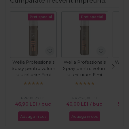
Cumparate frecvent impreuna:
Pret special
Pret special
Wella Professionals
Wella Professionals
Wella 
Spray pentru volum
Spray pentru volum
Spu
si stralucire Eimi
si texturare Eimi
volu
Perfect Setting
Sugar Lift 150ml
puterni
150ml
Vol
PRP:
80,37
LEI
PRP:
75,08
LEI
PR
46,90
LEI
/ buc
40,00
LEI
/ buc
58,9
Adauga in cos
Adauga in cos
Ada