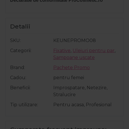
Declaratie de conformitate ProCosmetic.ro
Detalii
SKU
KEUNEPROMO08
Categorii
Fixative
,
Uleiuri pentru par
,
Sampoane uscate
Brand
Pachete Promo
Cadou
pentru femei
Beneficii
Improspatare, Netezire,
Stralucire
Tip utilizare
Pentru acasa, Profesional