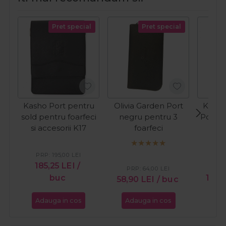
Pret special
Pret special
Kasho Port pentru
Olivia Garden Port
Kiepe
sold pentru foarfeci
negru pentru 3
Port p
si accesorii K17
foarfeci
si 
PRP:
195,00
LEI
185,25
LEI
/
PR
PRP:
64,00
LEI
buc
117,
58,90
LEI
/ buc
Adauga in cos
Adauga in cos
Ada