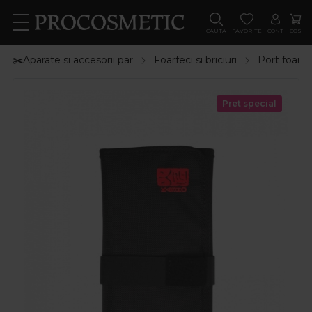
CAUTA
FAVORITE
CONT
COS
✂️Aparate si accesorii par
Foarfeci si briciuri
Port foarfe
Pret special