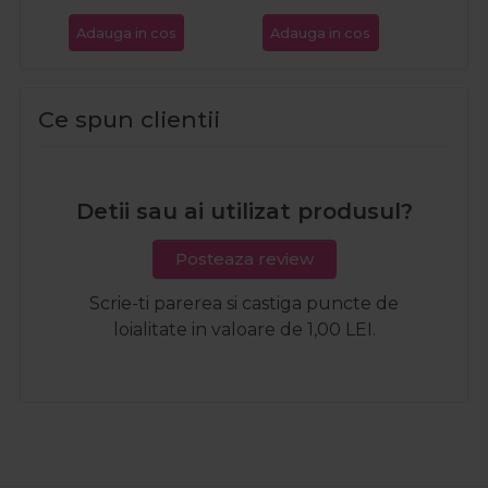
Adauga in cos
Adauga in cos
Ada
Ce spun clientii
Detii sau ai utilizat produsul?
Posteaza review
Scrie-ti parerea si castiga puncte de
loialitate in valoare de 1,00 LEI.