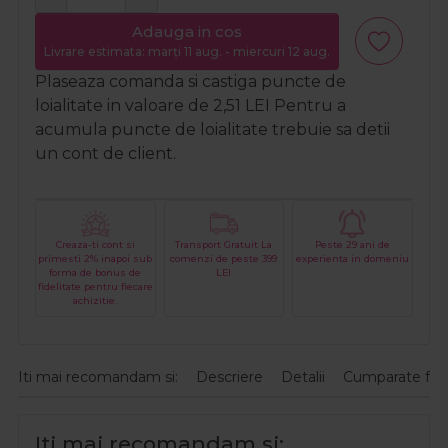
Adauga in cos
Livrare estimata: marți 11 aug. - miercuri 12 aug.
Plaseaza comanda si castiga puncte de
loialitate in valoare de
2,51
LEI
Pentru a
acumula puncte de loialitate trebuie sa detii
un cont de client.
Creaza-ti cont si
Transport Gratuit La
Peste 29 ani de
primesti 2% inapoi sub
comenzi de peste 399
experienta in domeniu
forma de bonus de
LEI
fidelitate pentru fiecare
achizitie.
Iti mai recomandam si:
Descriere
Detalii
Cumparate fre
Iti mai recomandam si: