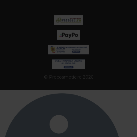
© Procosmetic.ro 2026