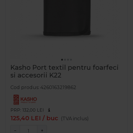
Kasho Port textil pentru foarfeci
si accesorii K22
Cod produs
4260163219862
PRP: 132,00
LEI
125,40
LEI
/ buc
(TVA inclus)
−
+