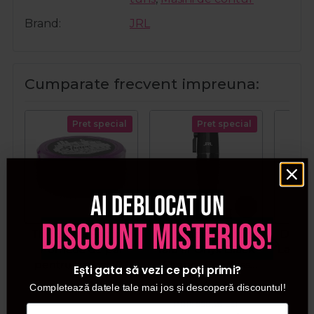
Brand
JRL
Cumparate frecvent impreuna:
Pret special
Pret special
Ai deblocat un
discount misterios!
The Shave Factory
JRL Masina de tuns
Derby
Pomada de par
fara fir Onyx Black
Lame d
pentru barbati 03
Clipper Cordless
Ești gata să vezi ce poți primi?
Fauxhawk
2020C-B
Completează datele tale mai jos și descoperă discountul!
Extravaganza 150ml
PRP:
998,26
LEI