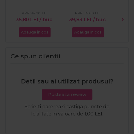
PRP:
42,70
LEI
PRP:
69,00
LEI
PR
35,80
LEI
/ buc
39,83
LEI
/ buc
89,
Adauga in cos
Adauga in cos
Ada
Ce spun clientii
Detii sau ai utilizat produsul?
Posteaza review
Scrie-ti parerea si castiga puncte de
loialitate in valoare de 1,00 LEI.