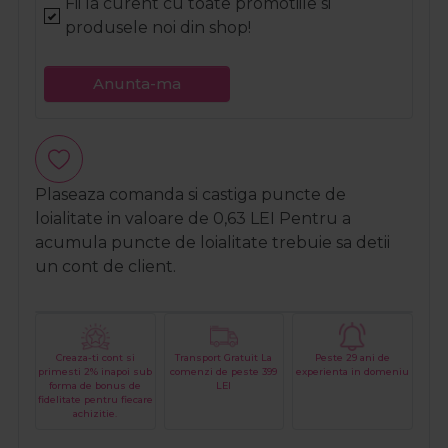
Fii la curent cu toate promotiile si
produsele noi din shop!
Anunta-ma
Plaseaza comanda si castiga puncte de
loialitate in valoare de
0,63
LEI
Pentru a
acumula puncte de loialitate trebuie sa detii
un cont de client.
Creaza-ti cont si
Transport Gratuit La
Peste 29 ani de
primesti 2% inapoi sub
comenzi de peste 399
experienta in domeniu
forma de bonus de
LEI
fidelitate pentru fiecare
achizitie.