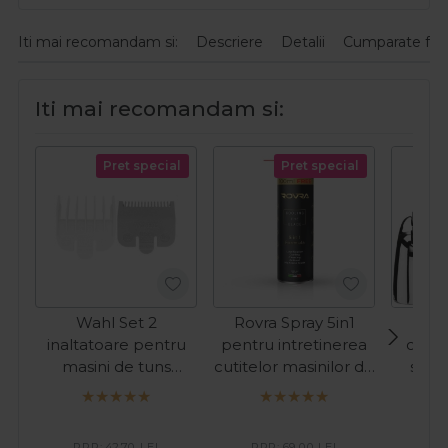
Iti mai recomandam si:
Descriere
Detalii
Cumparate fre
Iti mai recomandam si:
Pret special
Pret special
Wahl Set 2
Rovra Spray 5in1
Baby
inaltatoare pentru
pentru intretinerea
cutit
masini de tuns
cutitelor masinilor de
shav
(1.5mm, 4.5mm)
tuns 500ml
Sil
PRP:
42,70
LEI
PRP:
69,00
LEI
PR