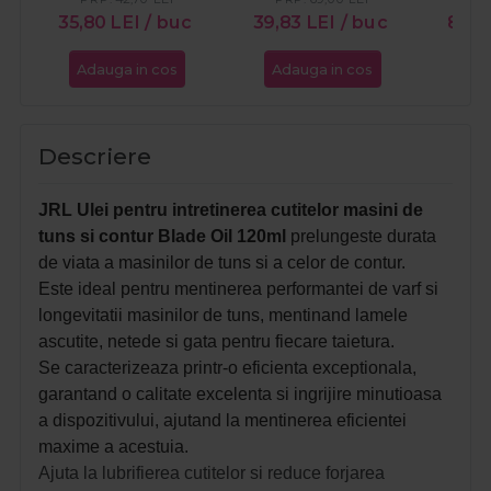
35,80
LEI
/ buc
39,83
LEI
/ buc
89,
Adauga in cos
Adauga in cos
Ada
Descriere
JRL Ulei pentru intretinerea cutitelor masini de
tuns si contur Blade Oil 120ml
prelungeste durata
de viata a masinilor de tuns si a celor de contur.
Este ideal pentru mentinerea performantei de varf si
longevitatii masinilor de tuns, mentinand lamele
ascutite, netede si gata pentru fiecare taietura.
Se caracterizeaza printr-o eficienta exceptionala,
garantand o calitate excelenta si ingrijire minutioasa
a dispozitivului, ajutand la mentinerea eficientei
maxime a acestuia.
Ajuta la lubrifierea cutitelor si reduce forjarea