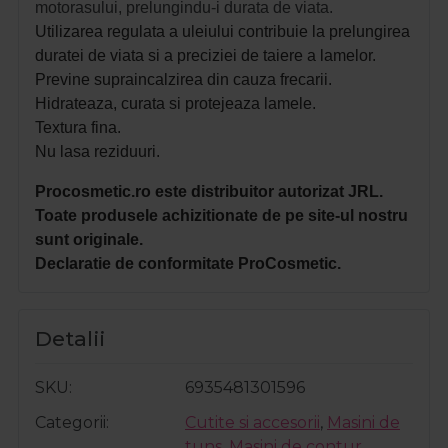
motorasului, prelungindu-i durata de viata.
Utilizar
ea regulata a uleiului contribuie la prelungirea
duratei de viata si a preciziei de taiere a lamelor.
Previne supraincalzirea din cauza frecarii.
Hidrateaza, curata si protejeaza lamele.
Textura fina.
Nu lasa reziduuri.
Procosmetic.ro este distribuitor autorizat JRL.
Toate produsele achizitionate de pe site-ul nostru
sunt originale.
Declaratie de conformitate ProCosmetic.
Detalii
SKU
6935481301596
Categorii
Cutite si accesorii
,
Masini de
tuns
,
Masini de contur