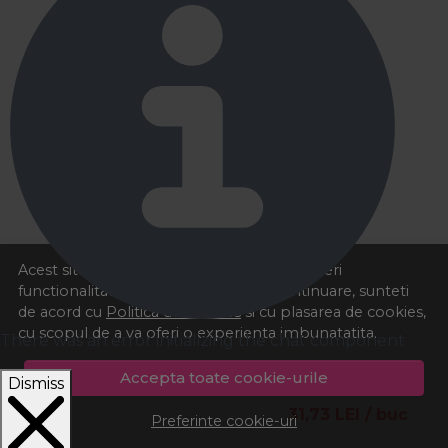
Acest site foloseste cookies pentru a va oferi
functionalitatea dorita. Navigand in continuare, sunteti
de acord cu
Politica de cookies
si cu plasarea de cookies,
cu scopul de a va oferi o experienta imbunatatita.
There was an error initializing the chat component
Accepta toate cookie-urile
Dismiss
31,73
LEI
/ buc
Preferinte cookie-uri