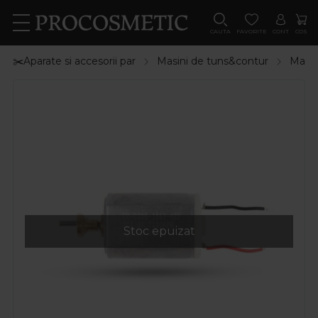
CAUTA
FAVORITE
CONT
COS
✂️Aparate si accesorii par
Masini de tuns&contur
Masin
Stoc epuizat