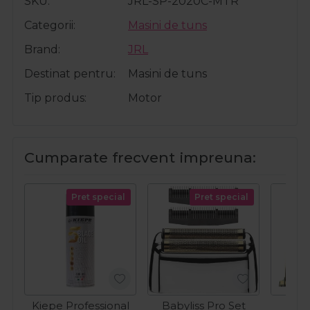
SKU
JRL-SP-2020C-MTR
Categorii
Masini de tuns
Brand
JRL
Destinat pentru
Masini de tuns
Tip produs
Motor
Cumparate frecvent impreuna:
Pret special
Pret special
Kiepe Professional
Babyliss Pro Set
Baby