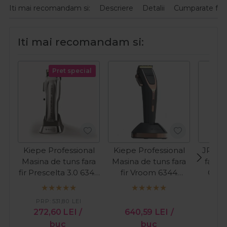
Iti mai recomandam si:
Descriere
Detalii
Cumparate fre
Iti mai recomandam si:
Pret special
Kiepe Professional
Kiepe Professional
JRL Ma
Masina de tuns fara
Masina de tuns fara
fara f
fir Prescelta 3.0 6346
fir Vroom 6344
Clip
Cordless
11000RPM Cordless
PRP:
531,80
LEI
PR
272,60
LEI
/
640,59
LEI
/
75
buc
buc