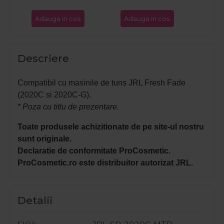
Adauga in cos
Adauga in cos
Ada
Descriere
Compatibil cu masinile de tuns JRL Fresh Fade
(2020C si 2020C-G).
* Poza cu titlu de prezentare.
Toate produsele achizitionate de pe site-ul nostru
sunt originale.
Declaratie de conformitate ProCosmetic.
ProCosmetic.ro este distribuitor autorizat JRL.
Detalii