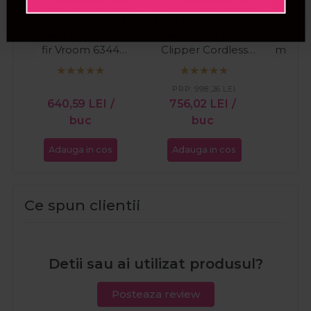
Kiepe Professional
JRL Masina de tuns
Kiepe
Masina de tuns fara
fara fir Onyx Black
Masin
fir Vroom 6344
Clipper Cordless
motor v
11000RPM Cordless
2020C-B
He
C
PRP:
998,26
LEI
PR
640,59
LEI
/
756,02
LEI
/
48
buc
buc
Adauga in cos
Adauga in cos
Ada
Ce spun clientii
Detii sau ai utilizat produsul?
Posteaza review