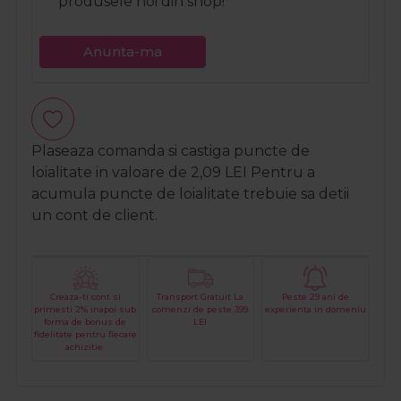
produsele noi din shop!
Anunta-ma
Plaseaza comanda si castiga puncte de
loialitate in valoare de
2,09
LEI
Pentru a
acumula puncte de loialitate trebuie sa detii
un cont de client.
Creaza-ti cont si
Transport Gratuit La
Peste 29 ani de
primesti 2% inapoi sub
comenzi de peste 399
experienta in domeniu
forma de bonus de
LEI
fidelitate pentru fiecare
achizitie.