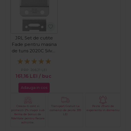
JRL Set de cutite
Fade pentru masina
de tuns 2020C Silver
BF04
PRP:
206,21
LEI
161,16
LEI
/ buc
Adauga in cos
Creaza-ti cont si
Transport Gratuit La
Peste 29 ani de
primesti 2% inapoi sub
comenzi de peste 399
experienta in domeniu
forma de bonus de
LEI
fidelitate pentru fiecare
achizitie.