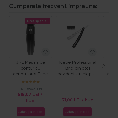
Cumparate frecvent impreuna:
Pret special
JRL Masina de
Kiepe Professional
JRL
contur cu
Brici din otel
c
acumulator Fade
inoxidabil cu pieptan
acum
Fresh 2020T Silver
Pro Cut Black
Fresh
PRP:
686,31
LEI
PR
519,07
LEI
/
50
31,00
LEI
/ buc
buc
Adauga in cos
Adauga in cos
Ada