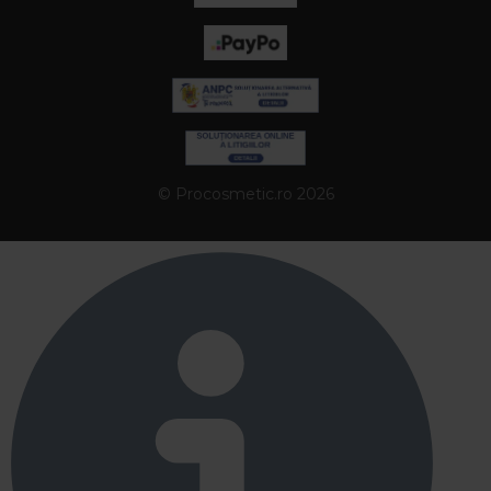
© Procosmetic.ro 2026