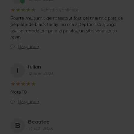
Achizitie verificata
Foarte mulțumit de masina ,a fost cel mai mic preț de
pe piața de black friday, nu ma așteptăm să ajungă
asa se repede ,de pe o zi pe alta, un site serios ,o sa
revin
Raspunde
Iulian
I
12 nov. 2023
Nota 10
Raspunde
Beatrice
B
14 oct. 2023