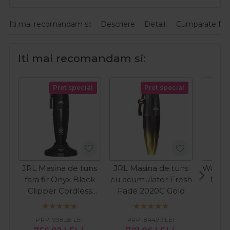
Iti mai recomandam si:
Descriere
Detalii
Cumparate fre
Iti mai recomandam si:
Pret special
Pret special
JRL Masina de tuns
JRL Masina de tuns
Wahl M
fara fir Onyx Black
cu acumulator Fresh
Magic
Clipper Cordless
Fade 2020C Gold
C
2020C-B
PRP:
998,26
LEI
PRP:
844,93
LEI
PR