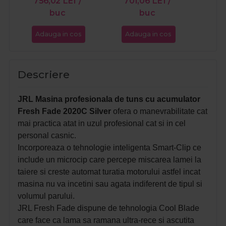
756,02
LEI
/
701,06
LEI
/
74
buc
buc
Adauga in cos
Adauga in cos
Ada
Descriere
JRL Masina profesionala de tuns cu acumulator
Fresh Fade 2020C Silver
ofera o manevrabilitate cat
mai practica atat in uzul profesional cat si in cel
personal casnic.
Incorporeaza o tehnologie inteligenta Smart-Clip ce
include un microcip care percepe miscarea lamei la
taiere si creste automat turatia motorului astfel incat
masina nu va incetini sau agata indiferent de tipul si
volumul parului.
JRL Fresh Fade dispune de tehnologia Cool Blade
care face ca lama sa ramana ultra-rece si ascutita