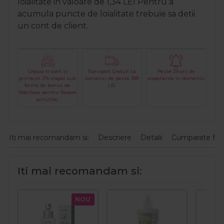
loialitate in valoare de
1,34
LEI
Pentru a
acumula puncte de loialitate trebuie sa detii
un cont de client.
Creaza-ti cont si
Transport Gratuit La
Peste 29 ani de
primesti 2% inapoi sub
comenzi de peste 399
experienta in domeniu
forma de bonus de
LEI
fidelitate pentru fiecare
achizitie.
Iti mai recomandam si:
Descriere
Detalii
Cumparate fre
Iti mai recomandam si:
NOU