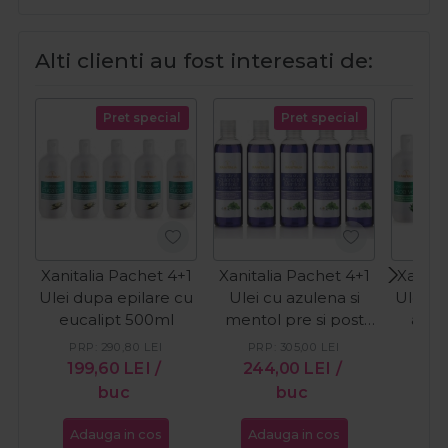
Alti clienti au fost interesati de:
Pret special
Pret special
Xanitalia Pachet 4+1
Xanitalia Pachet 4+1
Xanita
Ulei dupa epilare cu
Ulei cu azulena si
Ulei d
eucalipt 500ml
mentol pre si post
aloe
epilare 250ml
PRP:
290,80
LEI
PRP:
305,00
LEI
PR
199,60
LEI
/
244,00
LEI
/
19
buc
buc
Adauga in cos
Adauga in cos
Ada