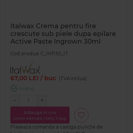
Italwax Crema pentru fire
crescute sub piele dupa epilare
Active Paste Ingrown 30ml
Cod produs
C_IHP30_IT
67,00
LEI
/ buc
(TVA inclus)
In stoc
−
+
Adauga in cos
Livrare estimata: marți, 11 aug.
Plaseaza comanda si castiga puncte de