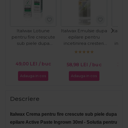
Italwax Lotiune
Italwax Emulsie dupa
Italwax
pentru fire crescute
epilare pentru
epi
sub piele dupa
incetinirea cresterii
inceti
epilare Ingrown Hair
parului cu orhidee
parul
Therapy 30ml
alba 500ml
al
49,00
LEI
/ buc
58,98
LEI
/ buc
39,
Adauga in cos
Adauga in cos
Ada
Descriere
Italwax Crema pentru fire crescute sub piele dupa
epilare Active Paste Ingrown 30ml - Solutia pentru