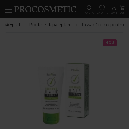
CAUTA
FAVORITE
CONT
COS
🍯Epilat
Produse dupa epilare
Italwax Crema pentru fi
NOU