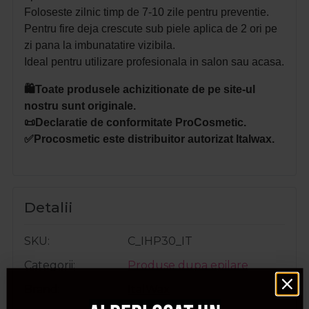
Foloseste zilnic timp de 7-10 zile pentru preventie.
Pentru fire deja crescute sub piele aplica de 2 ori pe
zi pana la imbunatatire vizibila.
Ideal pentru utilizare profesionala in salon sau acasa.
🛍️Toate produsele achizitionate de pe site-ul
nostru sunt originale.
📜Declaratie de conformitate ProCosmetic.
✅Procosmetic este distribuitor autorizat Italwax.
Detalii
SKU
C_IHP30_IT
Categorii
Produse dupa epilare
Brand
ItalWax