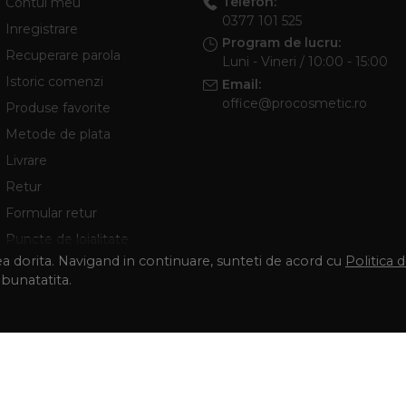
Telefon:
Contul meu
0377 101 525
Inregistrare
Program de lucru:
Recuperare parola
Luni - Vineri / 10:00 - 15:00
Istoric comenzi
Email:
office@procosmetic.ro
Produse favorite
Metode de plata
Livrare
Retur
Formular retur
Puncte de loialitate
tea dorita. Navigand in continuare, sunteti de acord cu
Politica 
mbunatatita.