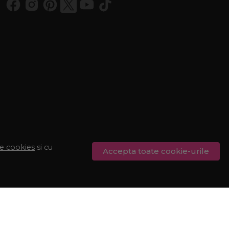
de cookies
si cu
Accepta toate cookie-urile
© Procosmetic.ro 2026