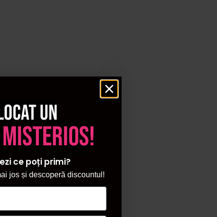
locat un
 misterios!
ezi ce poți primi?
i jos și descoperă discountul!