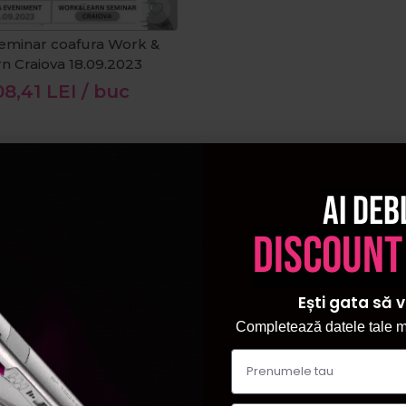
seminar coafura Work &
n Craiova 18.09.2023
08,41
LEI
/ buc
Ai deb
discount
Ești gata să v
Completează datele tale ma