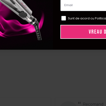
Sunt de acord cu Politica
VREAU 
Recomand