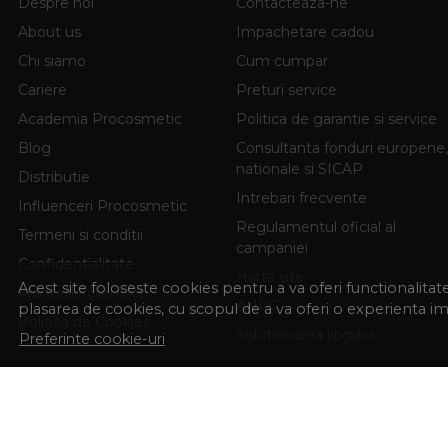
Despre noi
Contacteaza-ne
About us
Impachetare cadou
Chi siamo
Cum cumpar
Cariere
Preturi service
Academia Procosmetic
Politica de garantie si service
Blog
Consultanta fonduri europene,
nationale si SICAP
Distributie
Intrebari frecvente
Influenceri Procosmetic
Regulamentul oficial al
Termeni si conditii
campaniei
Confidentialitate
Harta site
Acest site foloseste cookies pentru a va oferi functionalita
Marturiile clientilor
ANPC
plasarea de cookies, cu scopul de a va oferi o experienta i
Politica de Cookies
Solutionarea litigiilor
Preferinte cookie-uri