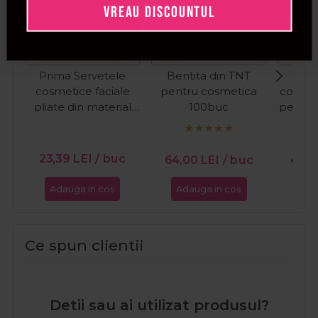
VREAU DISCOUNTUL
Prima Servetele
Bentita din TNT
Ro
cosmetice faciale
pentru cosmetica
cosmet
pliate din material
100buc
pentru 
netesut 50buc
folo
PR
23,39
LEI
/ buc
64,00
LEI
/ buc
43,7
Adauga in cos
Adauga in cos
Ada
Ce spun clientii
Detii sau ai utilizat produsul?