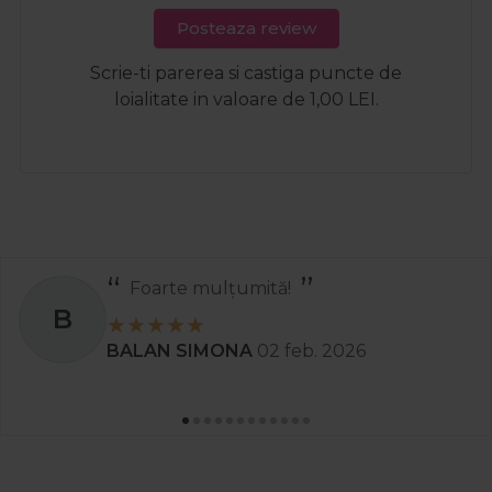
Posteaza review
Scrie-ti parerea si castiga puncte de
loialitate in valoare de 1,00 LEI.
ulțumită!
Recom
S
MONA
02 feb. 2026
Stanciu A