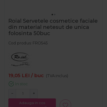
Roial Servetele cosmetice faciale
din material netesut de unica
folosinta 50buc
Cod produs
FRO545
19,05
LEI
/ buc
(TVA inclus)
In stoc
−
+
Adauga in cos