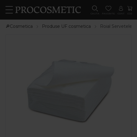
CAUTA
FAVORITE
CONT
COS
🔎Cosmetica
Produse UF cosmetica
Roial Servetele c