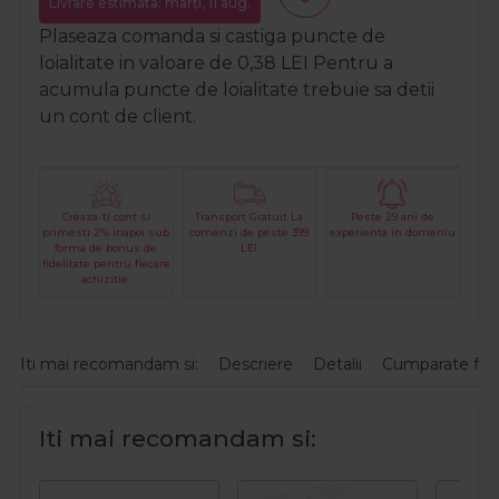
Livrare estimata: marți, 11 aug.
Plaseaza comanda si castiga puncte de
loialitate in valoare de
0,38
LEI
Pentru a
acumula puncte de loialitate trebuie sa detii
un cont de client.
Creaza-ti cont si
Transport Gratuit La
Peste 29 ani de
primesti 2% inapoi sub
comenzi de peste 399
experienta in domeniu
forma de bonus de
LEI
fidelitate pentru fiecare
achizitie.
Iti mai recomandam si:
Descriere
Detalii
Cumparate fre
Iti mai recomandam si: