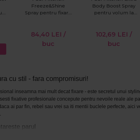
Freeze&Shine
Body Boost Spray
u
Spray pentru fixare
pentru volum la
dy
I
si stralucire 250ml
radacina 250 ml
84,40
LEI
/
102,69
LEI
/
buc
buc
ra cu stil - fara compromisuri!
esional inseamna mai mult decat fixare - este secretul unui styli
esti fixative profesionale concepute pentru nevoile reale ale par
 daca ai par fin, rebel sau vrei sa iti mentii buclele perfecte, aic
.
ntareste parul
, dar flexibil? Alege un fixativ care nu intareste parul, ideal pen