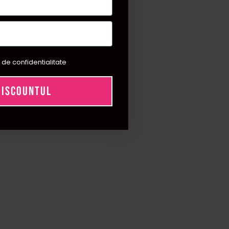
atorita cantitatii generoase si formulei profesionale cu fixare
entru toate tipurile de par - si tine luni de zile!
 de confidentialitate
 relaxate. Ofera sustinere usoara, fara senzatie de rigiditate,
DISCOUNTUL
n acelasi timp 💁‍♀️
na. Se aplica pe parul uscat, in special la radacina, si se
 styling-uri creative care necesita sustinere invizibila.