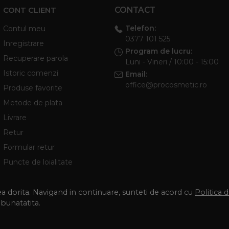
CONT CLIENT
CONTACT
Telefon:
Contul meu
0377 101 525
Inregistrare
Program de lucru:
Recuperare parola
Luni - Vineri / 10:00 - 15:00
Istoric comenzi
Email:
office@procosmetic.ro
Produse favorite
Metode de plata
Livrare
Retur
Formular retur
Puncte de loialitate
tea dorita. Navigand in continuare, sunteti de acord cu
Politica 
mbunatatita.