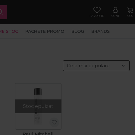
FAVORITE
CONT
COS
RE STOC
PACHETE PROMO
BLOG
BRANDS
Stoc epuizat
Paul Mitchell