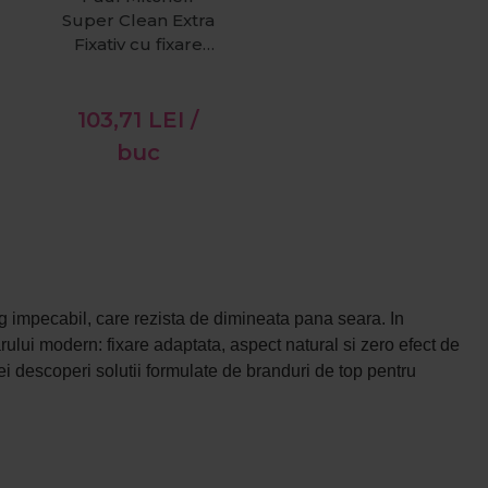
Super Clean Extra
Fixativ cu fixare
puternica 315ml
103,71
LEI
/
buc
ng impecabil, care rezista de dimineata pana seara. In
ului modern: fixare adaptata, aspect natural si zero efect de
i vei descoperi solutii formulate de branduri de top pentru
tru coafuri naturale, volum lejere si miscare fluida. Produsele