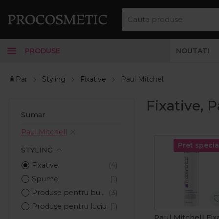
PRODUSE
NOUTATI
🧴Par
Styling
Fixative
Paul Mitchell
Fixative, P
Sumar
Paul Mitchell
Pret specia
STYLING
Fixative
Spume
Produse pentru bucle
Produse pentru luciu
Paul Mitchell Fixa