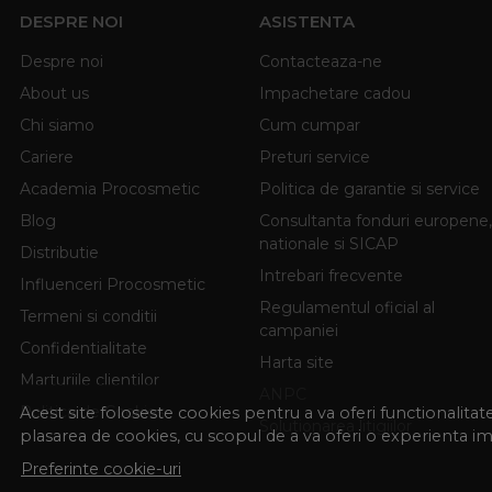
DESPRE NOI
ASISTENTA
Despre noi
Contacteaza-ne
About us
Impachetare cadou
Chi siamo
Cum cumpar
Cariere
Preturi service
Academia Procosmetic
Politica de garantie si service
Blog
Consultanta fonduri europene,
nationale si SICAP
Distributie
Intrebari frecvente
Influenceri Procosmetic
Regulamentul oficial al
Termeni si conditii
campaniei
Confidentialitate
Harta site
Marturiile clientilor
ANPC
Politica de Cookies
Acest site foloseste cookies pentru a va oferi functionalita
Solutionarea litigiilor
plasarea de cookies, cu scopul de a va oferi o experienta i
Preferinte cookie-uri