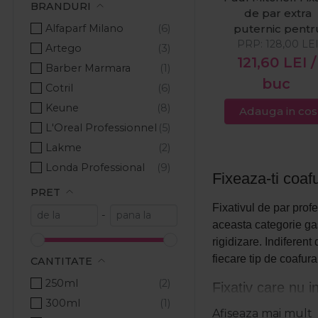
BRANDURI
de par extra
Alfaparf Milano
puternic pentr
volum Extra Bo
PRP:
128,00
LE
Artego
Firm 300ml
121,60
LEI
/
Barber Marmara
buc
Cotril
Keune
Adauga in cos
L'Oreal Professionnel
Lakme
Londa Professional
Fixeaza-ti coafu
Milkshake
PRET
Nika
Fixativul de par prof
-
aceasta categorie gas
Pachete Promo
rigidizare. Indiferent
Paul Mitchell
fiecare tip de coafura
CANTITATE
Ronney Professional
250ml
Fixativ care nu i
Schwarzkopf Professional
300ml
The Shave Factory
Afiseaza mai mult
Vrei un look controlat