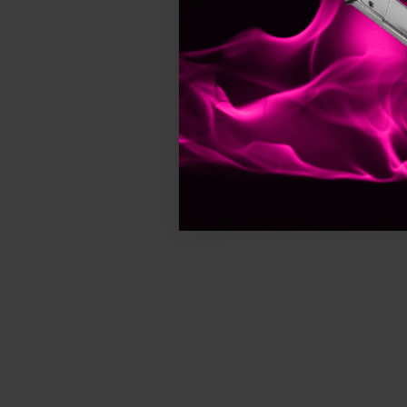
Ce beneficii are 
Fixativul Silhouette 7
puternica. Ofera contro
Pentru ce tipuri 
Un fixativ flexibil es
si permite remodelarea
Cum se foloseste 
Fixativul pudra este 
maseaza usor pentru ef