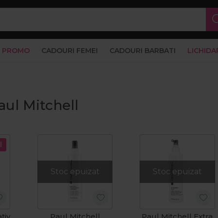
PROMO
CADOURI FEMEI
CADOURI BARBATI
LICHIDA
aul Mitchell
l
Stoc epuizat
Stoc epuizat
tiv
Paul Mitchell
Paul Mitchell Extra