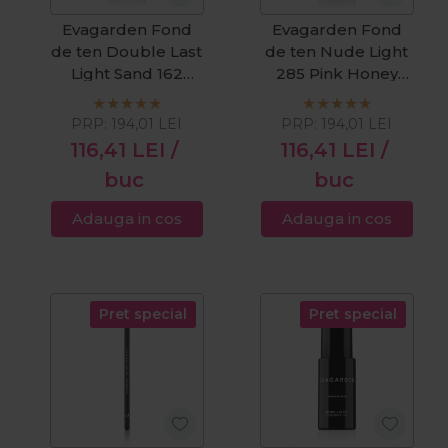
Evagarden Fond
Evagarden Fond
de ten Double Last
de ten Nude Light
Light Sand 162
285 Pink Honey
30ml
SPF20 30ml
PRP:
194,01
LEI
PRP:
194,01
LEI
116,41
LEI
/
116,41
LEI
/
buc
buc
Adauga in cos
Adauga in cos
Pret special
Pret special