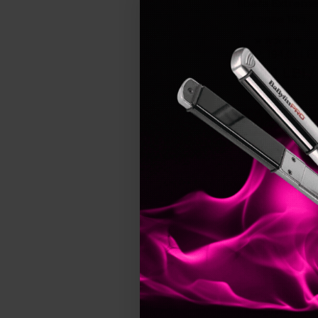
libera Extrem
Matifiere
Loose 10g
Netezire
Piele neteda
PRP:
194,01
LEI
116,41
LEI
/
Protectie UV
Protector
buc
Regenerare
Adauga in cos
Rezistent la apa
Rezistenta
Rezultat perfect
Pret specia
Stralucire
Ten radiant
Textura cremoasa
Textura fluida
Textura non-lipicioasa
Tonifiere
Evagarden
Magnificent
Tonus