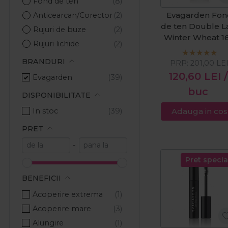
Fond de ten
Evagarden Fon
Anticearcan/Corector
de ten Double L
Rujuri de buze
Winter Wheat 1
Rujuri lichide
30ml
Luciu/Balsam de buze
BRANDURI
PRP:
201,00
LE
Creioane de ochi
120,60
LEI
/
Evagarden
Baza de machiaj
buc
DISPONIBILITATE
Creioane de buze
In stoc
Adauga in cos
💄Make-up
PRET
Make-up ochi
Make-up fata
-
Make-up buze
Pret specia
BENEFICII
Acoperire extrema
Acoperire mare
Alungire