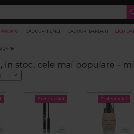
PROMO
CADOURI FEMEI
CADOURI BARBATI
LICHIDA
agarden
 in stoc, cele mai populare - m
l
Pret special
Pret special