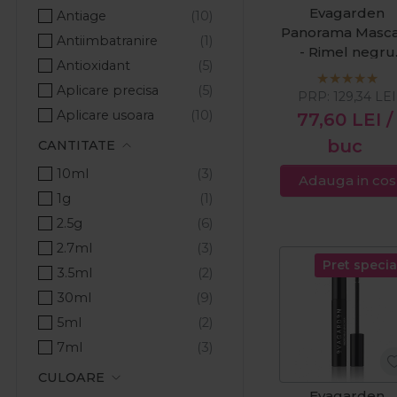
Evagarden
Antiage
Panorama Masca
Antiimbatranire
- Rimel negru
Antioxidant
pentru alungire 
Aplicare precisa
volum 11ml
PRP:
129,34
LEI
Aplicare usoara
77,60
LEI
/
Buze voluminoase
buc
CANTITATE
Calmare
10ml
Adauga in cos
Catifelare
1g
Confort
2.5g
Culoare intensa
2.7ml
Culoare puternica
Pret specia
3.5ml
Culoare stralucitoare
30ml
Curbare
5ml
Definire
7ml
Detoxifiant
9g
CULOARE
Durabilitate
Evagarden
9ml