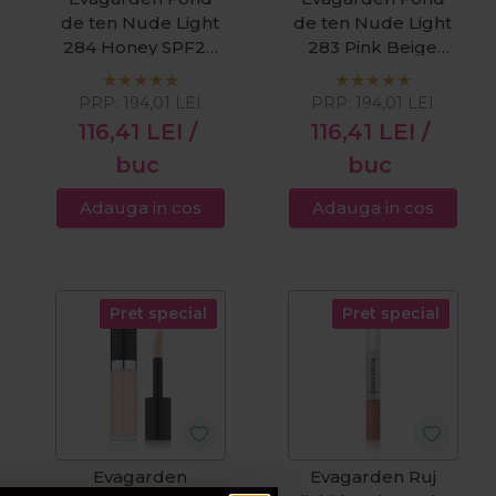
de ten Nude Light
de ten Nude Light
284 Honey SPF20
283 Pink Beige
30ml
SPF20 30ml
PRP:
194,01
LEI
PRP:
194,01
LEI
116,41
LEI
/
116,41
LEI
/
buc
buc
Adauga in cos
Adauga in cos
Pret special
Pret special
Evagarden
Evagarden Ruj