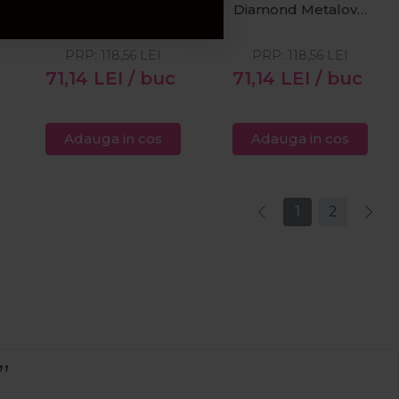
82 Dark 3g
Diamond Metalove
856 Baby Pink
2.7ml
PRP:
118,56
LEI
PRP:
118,56
LEI
71,14
LEI
/ buc
71,14
LEI
/ buc
Adauga in cos
Adauga in cos
1
2