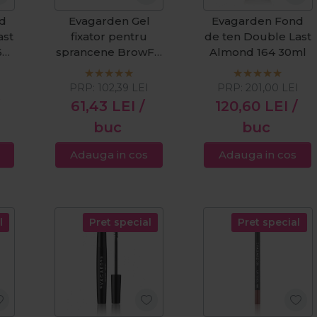
d
Evagarden Gel
Evagarden Fond
ast
fixator pentru
de ten Double Last
60
sprancene BrowFix
Almond 164 30ml
8ml
I
PRP:
102,39
LEI
PRP:
201,00
LEI
61,43
LEI
/
120,60
LEI
/
buc
buc
Adauga in cos
Adauga in cos
l
Pret special
Pret special