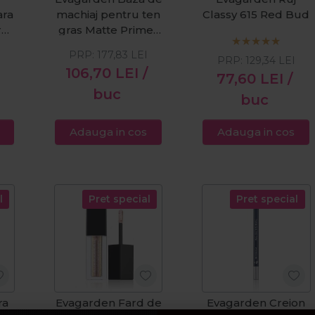
ara
machiaj pentru ten
Classy 615 Red Bud
ru
gras Matte Primer
03 30ml
PRP:
177,83
LEI
PRP:
129,34
LEI
I
106,70
LEI
/
77,60
LEI
/
buc
buc
Adauga in cos
Adauga in cos
l
Pret special
Pret special
ra
Evagarden Fard de
Evagarden Creion