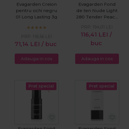
Evagarden Creion
Evagarden Fond
pentru ochi negru
de ten Nude Light
01 Long Lasting 3g
280 Tender Peach
SPF20 30ml
PRP:
194,01
LEI
116,41
LEI
/
PRP:
118,56
LEI
buc
71,14
LEI
/ buc
Adauga in cos
Adauga in cos
Pret special
Pret special
Evagarden Fond
Evagarden Fond