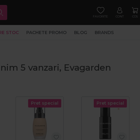
FAVORITE
CONT
COS
RE STOC
PACHETE PROMO
BLOG
BRANDS
inim 5 vanzari, Evagarden
Pret special
Pret special