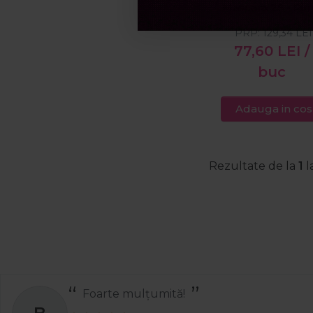
Mascara 25 - Ri
Uniformizare
negru pentru
Volum
PRP:
129,34
LEI
alungire si defin
77,60
LEI
/
10ml
buc
Adauga in cos
Rezultate de la
1
l
Foarte mulțumită!