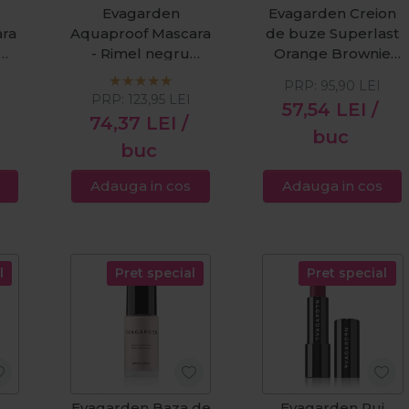
Evagarden
Evagarden Creion
ra
Aquaproof Mascara
de buze Superlast
- Rimel negru
Orange Brownie
si
rezistent la apa
760
PRP:
95,90
LEI
9ml
PRP:
123,95
LEI
57,54
LEI
/
74,37
LEI
/
buc
buc
Adauga in cos
Adauga in cos
l
Pret special
Pret special
Evagarden Baza de
Evagarden Ruj