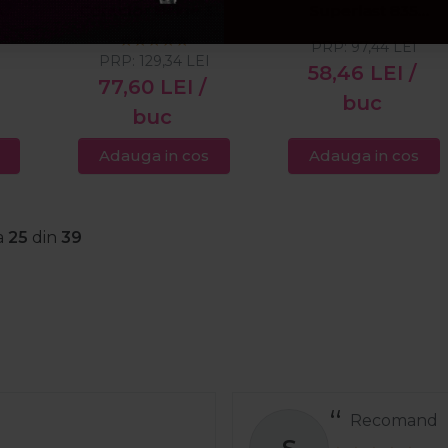
mel
Corector Beige 331
Superlast 835
5ml
Golden Copper 2g
PRP:
97,44
LEI
ire
PRP:
129,34
LEI
58,46
LEI
/
77,60
LEI
/
buc
buc
Adauga in cos
Adauga in cos
a
25
din
39
Recomand