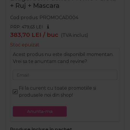
+ Ruj + Mascara
Cod produs
PROMOCAD004
PRP: 479,63
LEI
383,70
LEI
/ buc
(TVA inclus)
Stoc epuizat
Acest produs nu este disponibil momentan.
Vrei sa te anuntam cand revine?
Email
Fii la curent cu toate promotiile si
produsele noi din shop!
Anunta-ma
Produse incluse in pachet