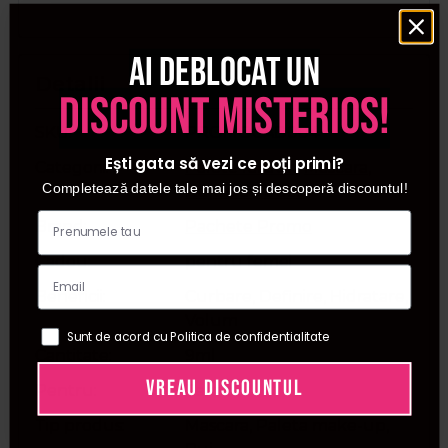
Ai deblocat un
Detalii
discount misterios!
SKU
PROMOCAD004
Ești gata să vezi ce poți primi?
Categorii
Palete farduri
,
Mascara
,
Completează datele tale mai jos și descoperă discountul!
Rujuri de buze
Brand
Pachete Promo
Cadou
pentru femei
Beneficii
Curbare, Definire, Hidratare,
Volum
Sunt de acord cu Politica de confidentialitate
Cantitate
9ml
VREAU DISCOUNTUL
Pentru
Femei
Tip produs
Mascara, Paleta make-up,