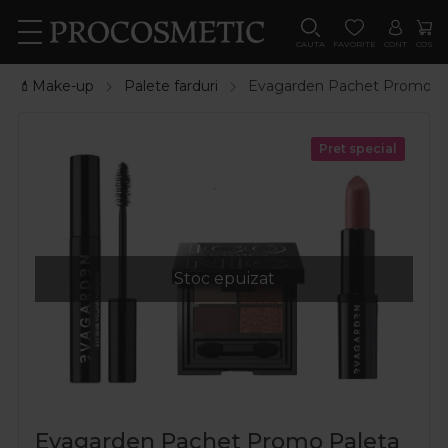
CAUTA
FAVORITE
CONT
COS
💄Make-up
Palete farduri
Evagarden Pachet Promo Pa
Pret special
Stoc epuizat
Evagarden Pachet Promo Paleta