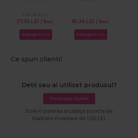
PRP:
28,56
LEI
27,35
LEI
/ buc
81,24
LEI
/ buc
13,2
Adauga in cos
Adauga in cos
Ada
Ce spun clientii
Detii sau ai utilizat produsul?
Posteaza review
Scrie-ti parerea si castiga puncte de
loialitate in valoare de 1,00 LEI.