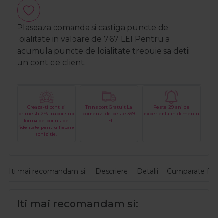
Plaseaza comanda si castiga puncte de
loialitate in valoare de
7,67
LEI
Pentru a
acumula puncte de loialitate trebuie sa detii
un cont de client.
Creaza-ti cont si
Transport Gratuit La
Peste 29 ani de
primesti 2% inapoi sub
comenzi de peste 399
experienta in domeniu
forma de bonus de
LEI
fidelitate pentru fiecare
achizitie.
Iti mai recomandam si:
Descriere
Detalii
Cumparate fre
Iti mai recomandam si: