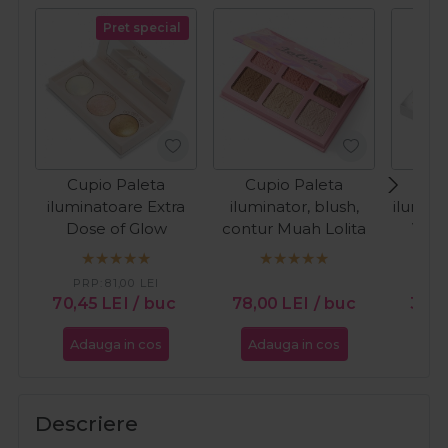
Pret special
Cupio Paleta
Cupio Paleta
Cup
iluminatoare Extra
iluminator, blush,
ilumina
Dose of Glow
contur Muah Lolita
Vida
PRP:
81,00
LEI
PR
70,45
LEI
/ buc
78,00
LEI
/ buc
36,0
Adauga in cos
Adauga in cos
Ada
Descriere