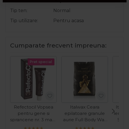
Ruj
Tip ten
Normal
Tip utilizare
Pentru acasa
Cumparate frecvent impreuna:
Pret special
Refectocil Vopsea
Italwax Ceara
Italw
pentru gene si
epilatoare granule
lemn p
sprancene nr. 3 maro
aurie Full Body Wax
Stan
natural 15ml
Luxury Premium 1kg