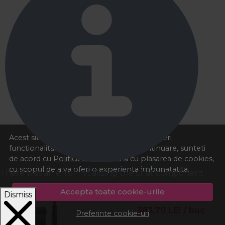
Acest site foloseste cookies pentru a va oferi
functionalitatea dorita. Navigand in continuare, sunteti
de acord cu
Politica de cookies
si cu plasarea de cookies,
cu scopul de a va oferi o experienta imbunatatita.
There was an error initializing the chat component
Accepta toate cookie-urile
Dismiss
383,70
LEI
/ buc
Preferinte cookie-uri