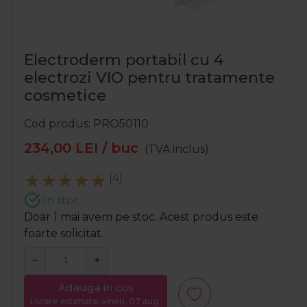
Electroderm portabil cu 4
electrozi VIO pentru tratamente
cosmetice
Cod produs
PRO50110
234,00
LEI
/ buc
(TVA inclus)
[4]
In stoc
Doar 1 mai avem pe stoc. Acest produs este
foarte solicitat.
−
+
Adauga in cos
Livrare estimata: vineri, 07 aug.