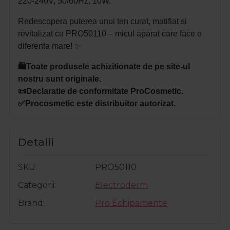
220-240V, 50/60Hz, 10W.
Redescopera puterea unui ten curat, matifiat si
revitalizat cu PRO50110 – micul aparat care face o
diferenta mare! ✨
🛍️Toate produsele achizitionate de pe site-ul
nostru sunt originale.
📜Declaratie de conformitate ProCosmetic.
✅Procosmetic este distribuitor autorizat.
Detalii
SKU
PRO50110
Categorii
Electroderm
Brand
Pro Echipamente