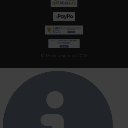
© Procosmetic.ro 2026