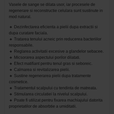
Vasele de sange se dilata usor, iar procesele de
regenerare si reconstructie celulara sunt sustinute in
mod natural.
🔸
Dezinfectarea eficienta a pielii dupa extractii si
dupa curatare faciala.
🔸
Tratarea tenului acneic prin re
ducerea bacteriilor
responsabile.
🔸
Reglarea activitatii excesive a glandelor sebacee.
🔸
Micsorarea aspectului porilor dilatati.
🔸
Efect matifiant pentru tenul gras si seboreic.
🔸
Calmarea si revitalizarea pielii.
🔸
Sustine regenerarea pielii dupa tratamente
cosmetice.
🔸
Tratamentul scalpului cu tendinta de matreata.
🔸
Stimularea circulatiei la nivelul scalpului.
🔸
Poate fi utilizat pentru fixarea machiajului datorita
proprietatilor de absorbtie a umiditatii.