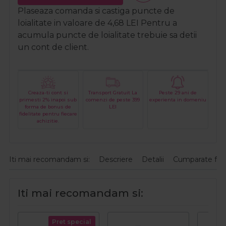
Plaseaza comanda si castiga puncte de
loialitate in valoare de
4,68
LEI
Pentru a
acumula puncte de loialitate trebuie sa detii
un cont de client.
Creaza-ti cont si
Transport Gratuit La
Peste 29 ani de
primesti 2% inapoi sub
comenzi de peste 399
experienta in domeniu
forma de bonus de
LEI
fidelitate pentru fiecare
achizitie.
Iti mai recomandam si:
Descriere
Detalii
Cumparate fre
Iti mai recomandam si:
Pret special