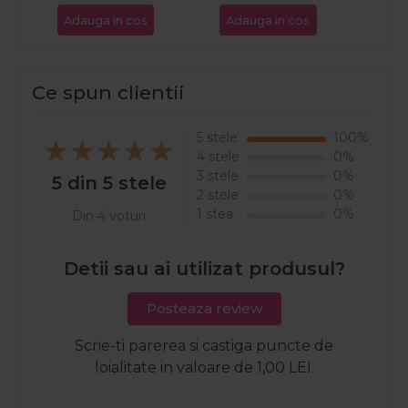
Adauga in cos
Adauga in cos
Ada
Ce spun clientii
5 stele
100%
4 stele
0%
3 stele
0%
5 din 5 stele
2 stele
0%
1 stea
0%
Din 4 voturi
Detii sau ai utilizat produsul?
Posteaza review
Scrie-ti parerea si castiga puncte de
loialitate in valoare de 1,00 LEI.