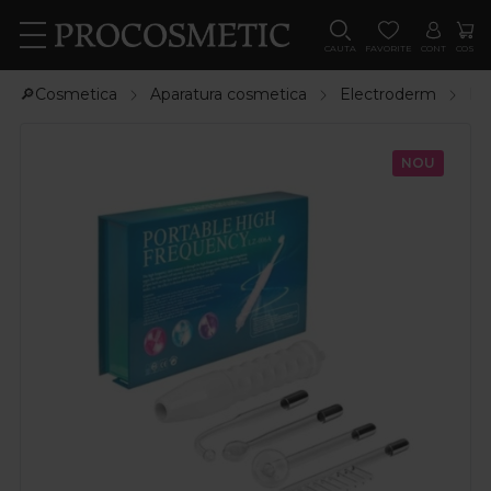
CAUTA
FAVORITE
CONT
COS
🔎Cosmetica
Aparatura cosmetica
Electroderm
El
NOU