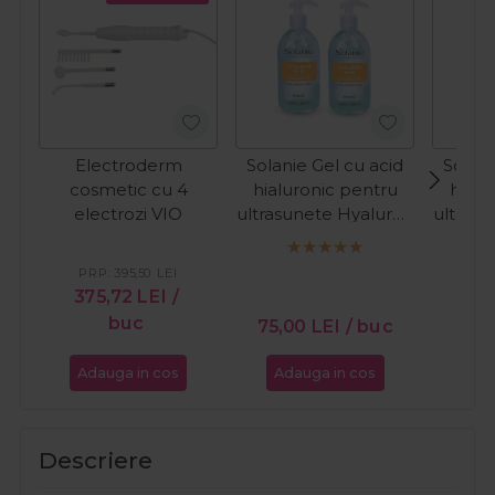
Electroderm
Solanie Gel cu acid
Solani
cosmetic cu 4
hialuronic pentru
hialu
electrozi VIO
ultrasunete Hyaluron
ultras
Plus Special 2x300ml
Plus 
PRP:
395,50
LEI
375,72
LEI
/
buc
75,00
LEI
/ buc
35,
Adauga in cos
Adauga in cos
Ada
Descriere