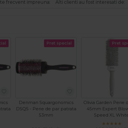
e frecvent impreuna:
Alti clienti au fost interesati de:
ial
Pret special
Pret sp
ics
Denman Squargonomics
Olivia Garden Perie 
trata
DSQ5 - Perie de par patrata
45mm Expert Blo
53mm
Speed XL Whit