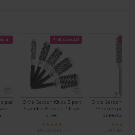
ecial
Pret special
Pret s
de par
Olivia Garden Kit cu 5 perii
Olivia Garden Perie
wout
Essential Blowout Classic
35mm Expert Bl
e
Silver
Speed XL Whi
I
PRP:
302,00
LEI
PRP:
156,00
L