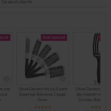
Ce spun clientii
ecial
Pret special
Pret s
de par
Olivia Garden Kit cu 5 perii
Olivia Garden Perie
wout
Essential Blowout Classic
de mistret+nailon
e
Silver
Combo Black M