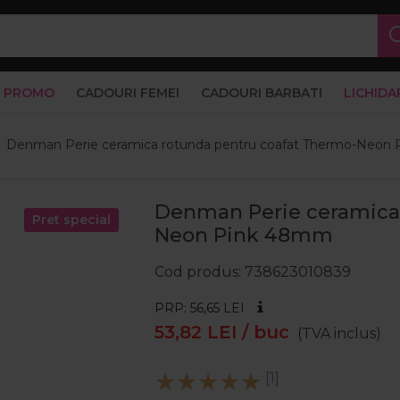
PROMO
CADOURI FEMEI
CADOURI BARBATI
LICHIDA
Denman Perie ceramica rotunda pentru coafat Thermo-Neon
Denman Perie ceramica
Pret special
Neon Pink 48mm
Cod produs
738623010839
PRP: 56,65
LEI
53,82
LEI
/ buc
(TVA inclus)
[1]