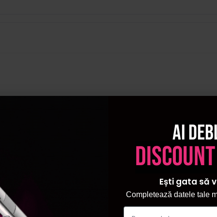
Ai deb
discount
Ești gata să v
Completează datele tale ma