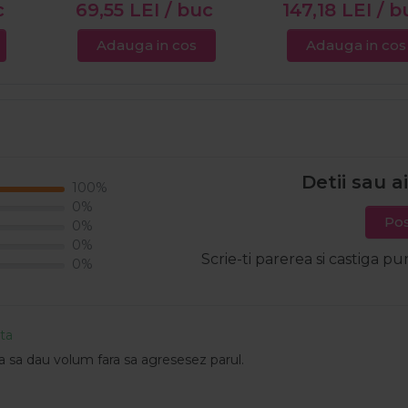
c
69,55
LEI
/ buc
147,18
LEI
/ b
Adauga in cos
Adauga in cos
Detii sau a
100%
0%
Pos
0%
0%
Scrie-ti parerea si castiga pu
0%
ata
uta sa dau volum fara sa agresesez parul.