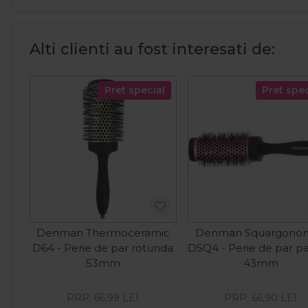
Alti clienti au fost interesati de:
Pret special
Pret spec
Denman Thermoceramic
Denman Squargonom
D64 - Perie de par rotunda
DSQ4 - Perie de par pa
53mm
43mm
PRP:
66,99
LEI
PRP:
66,90
LEI