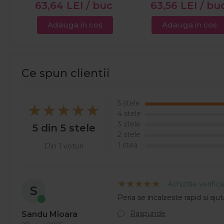
63,64
LEI
/ buc
63,56
LEI
/ bu
Adauga in cos
Adauga in cos
Ce spun clientii
5 stele
4 stele
3 stele
5 din 5 stele
2 stele
1 stea
Din 1 voturi
Achizitie verific
S
Peria se incalzeste rapid si aj
Raspunde
Sandu Mioara