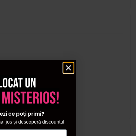
locat un
 misterios!
ezi ce poți primi?
i jos și descoperă discountul!