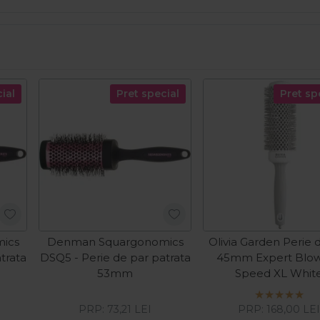
ial
Pret special
Pret sp
ics
Denman Squargonomics
Olivia Garden Perie 
trata
DSQ5 - Perie de par patrata
45mm Expert Blo
53mm
Speed XL Whit
PRP:
73,21
LEI
PRP:
168,00
LE