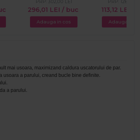
I
PRP:
302,00
LEI
PRP:
128,00
L
uc
296,01
LEI
/ buc
113,12
LEI
/ 
Adauga in cos
Adauga in c
mult mai usoara, maximizand caldura uscatorului de par.
a usoara a parului, creand bucle bine definite.
lui.
da a parului.