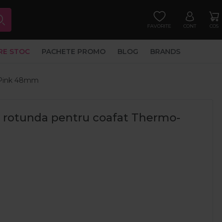
FAVORITE
CONT
COS
RE STOC
PACHETE PROMO
BLOG
BRANDS
 Pink 48mm
 rotunda pentru coafat Thermo-