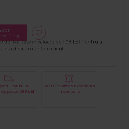
n cos
arți, 11 aug.
 de loialitate in valoare de
1,08
LEI
Pentru a
e sa detii un cont de client.
port Gratuit La
Peste 29 ani de experienta
 de peste 399 LEI
in domeniu