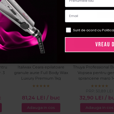
ial
Pret sp
Sunt de acord cu Politica
VREAU 
ntru
Italwax Ceara epilatoare
Thuya Professional B
. 3
granule aurie Full Body Wax
Vopsea pentru gen
Luxury Premium 1kg
sprancene maro 1
PRP:
50,89
LEI
c
81,24
LEI
/ buc
32,90
LEI
/ b
Adauga in cos
Adauga in cos