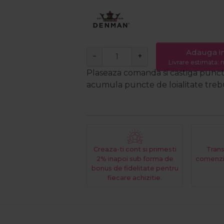
Adauga i
−
+
Livrare estimata: m
Plaseaza comanda si castiga puncte
acumula puncte de loialitate trebui
Creaza-ti cont si primesti
Trans
2% inapoi sub forma de
comenzi
bonus de fidelitate pentru
fiecare achizitie.