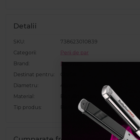
Detalii
SKU
738623010839
Categorii
Perii de par
Brand
Denman
Destinat pentru
Coafat
Diametru
48mm
Material
Peri din nailon
Tip produs
Perie ceramica
Cumparate frecvent impreuna: