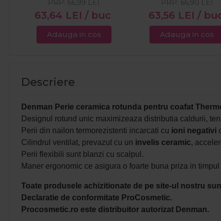
PRP:
66,99
LEI
PRP:
66,90
LEI
63,64
LEI
/ buc
63,56
LEI
/ bu
Adauga in cos
Adauga in cos
Descriere
Denman Perie ceramica rotunda pentru coafat Ther
Designul rotund unic maximizeaza distributia caldurii, ten
Perii din nailon termorezistenti incarcati cu
ioni negativi
c
Cilindrul ventilat, prevazut cu un
invelis ceramic
, accele
Perii flexibili sunt blanzi cu scalpul.
Maner ergonomic ce asigura o foarte buna priza in timpul ut
Toate produsele achizitionate de pe site-ul nostru sunt
Declaratie de conformitate ProCosmetic.
Procosmetic.ro este distribuitor autorizat Denman.