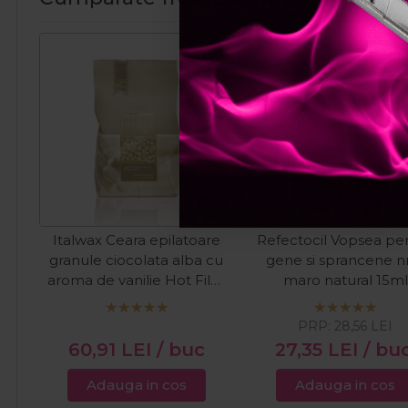
Pret spec
Italwax Ceara epilatoare
Refectocil Vopsea pe
granule ciocolata alba cu
gene si sprancene nr
aroma de vanilie Hot Film
maro natural 15ml
Ciocolata Alba 1kg
PRP:
28,56
LEI
60,91
LEI
/ buc
27,35
LEI
/ bu
Adauga in cos
Adauga in cos