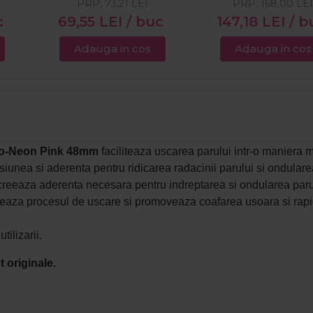
PRP:
73,21
LEI
PRP:
168,00
LE
c
69,55
LEI
/ buc
147,18
LEI
/ b
Adauga in cos
Adauga in cos
mo-Neon Pink 48mm
faciliteaza uscarea parului intr-o maniera 
siunea si aderenta pentru ridicarea radacinii parului si ondulare
reeaza aderenta necesara pentru indreptarea si ondularea paru
reaza procesul de uscare si promoveaza coafarea usoara si rapi
ilizarii.
 originale.