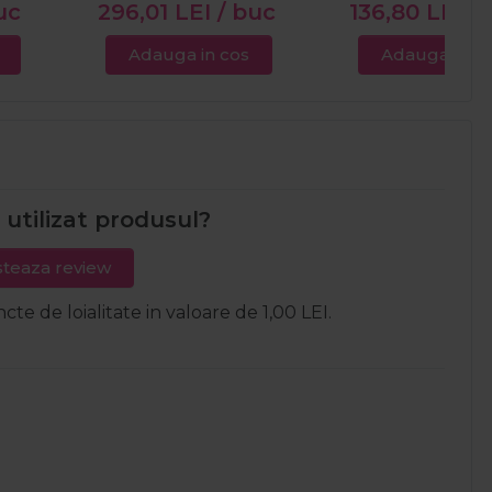
uc
296,01
LEI
/ buc
136,80
LEI
/
Adauga in cos
Adauga in c
i utilizat produsul?
teaza review
ncte de loialitate in valoare de 1,00 LEI.