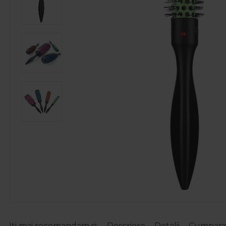
Iti mai recomandam si:
Descriere
Detalii
Cumparat