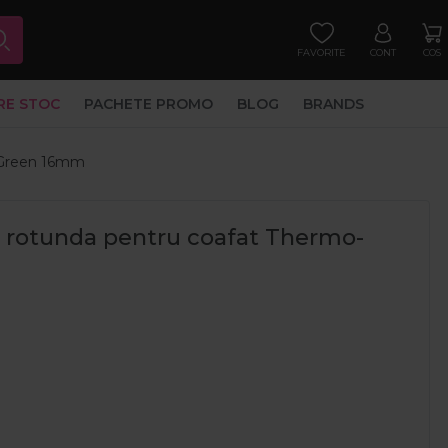
FAVORITE
CONT
COS
RE STOC
PACHETE PROMO
BLOG
BRANDS
 Green 16mm
 rotunda pentru coafat Thermo-