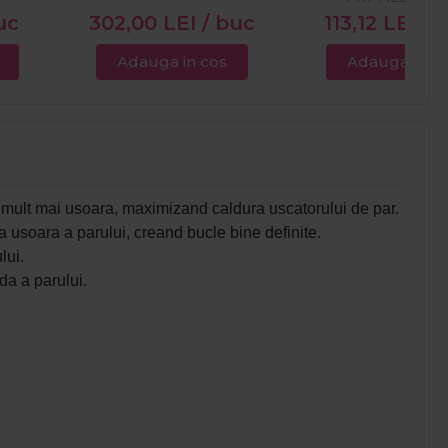
uc
302,00
LEI
/ buc
113,12
LEI
/ 
Adauga in cos
Adauga in c
a mult mai usoara, maximizand caldura uscatorului de par.
a usoara a parului, creand bucle bine definite.
lui.
da a parului.