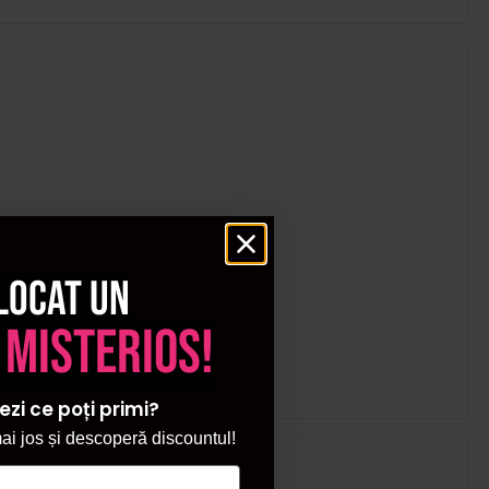
locat un
 misterios!
ezi ce poți primi?
i jos și descoperă discountul!