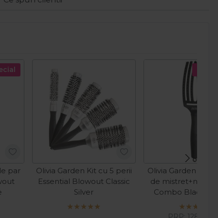
ecial
Pret s
de par
Olivia Garden Kit cu 5 perii
Olivia Garden Perie
wout
Essential Blowout Classic
de mistret+nailon
e
Silver
Combo Black M
I
PRP:
128,00
L