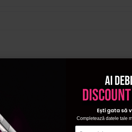
Ai deb
discount
Ești gata să v
Completează datele tale ma