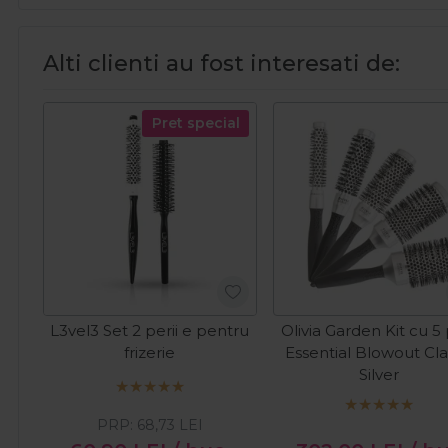
Alti clienti au fost interesati de:
Pret special
L3vel3 Set 2 perii e pentru
Olivia Garden Kit cu 5 
frizerie
Essential Blowout Cla
Silver
PRP:
68,73
LEI