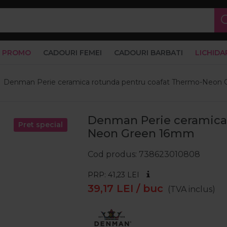
PROMO
CADOURI FEMEI
CADOURI BARBATI
LICHIDA
Denman Perie ceramica rotunda pentru coafat Thermo-Neon
Denman Perie ceramica
Pret special
Neon Green 16mm
Cod produs
738623010808
PRP: 41,23
LEI
39,17
LEI
/ buc
(TVA inclus)