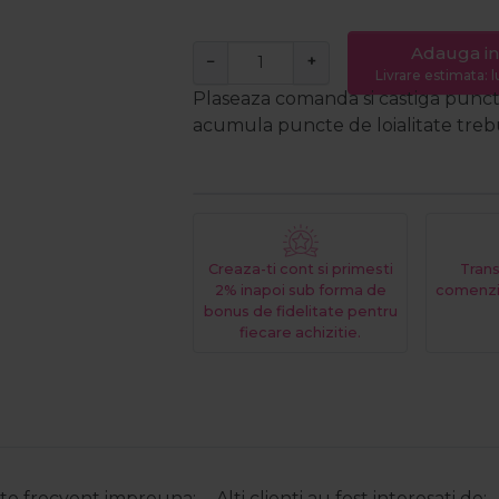
Adauga in
−
+
Livrare estimata: l
Plaseaza comanda si castiga puncte
acumula puncte de loialitate trebui
Creaza-ti cont si primesti
Trans
2% inapoi sub forma de
comenzi
bonus de fidelitate pentru
fiecare achizitie.
e frecvent impreuna:
Alti clienti au fost interesati de: