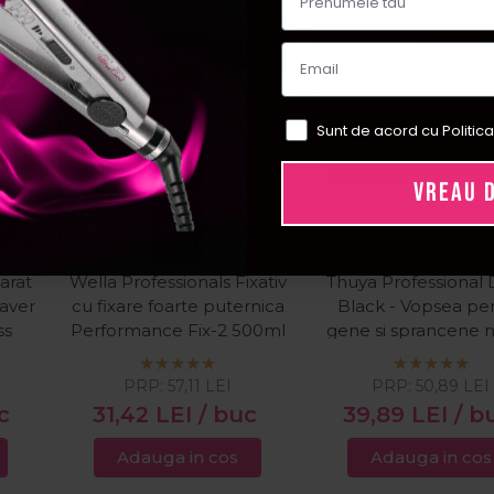
ial
Pret special
Pret sp
Sunt de acord cu Politica
VREAU 
arat
Wella Professionals Fixativ
Thuya Professional
haver
cu fixare foarte puternica
Black - Vopsea pe
ss
Performance Fix-2 500ml
gene si sprancene 
intens 14ml
PRP:
57,11
LEI
PRP:
50,89
LEI
c
31,42
LEI
/ buc
39,89
LEI
/ b
Adauga in cos
Adauga in cos