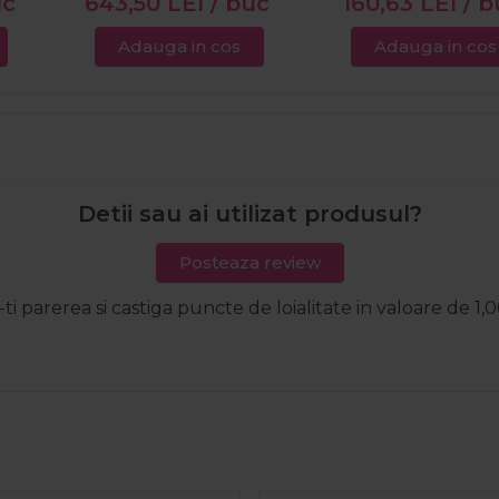
uc
643,50
LEI
/ buc
160,63
LEI
/ b
Adauga in cos
Adauga in cos
Detii sau ai utilizat produsul?
Posteaza review
-ti parerea si castiga puncte de loialitate in valoare de 1,0