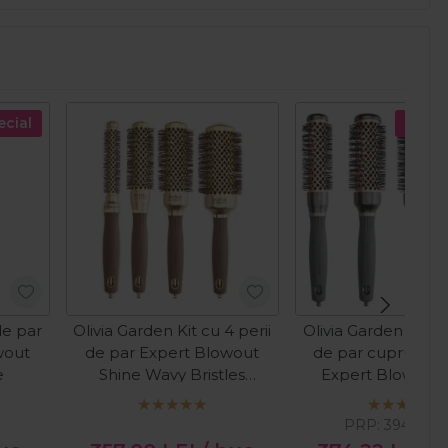
ecial
Pret s
de par
Olivia Garden Kit cu 4 perii
Olivia Garden Kit cu
wout
de par Expert Blowout
de par cupru+ce
e
Shine Wavy Bristles
Expert Blowout
Gold&Brown
Nylgard Brist
I
PRP:
394,00
L