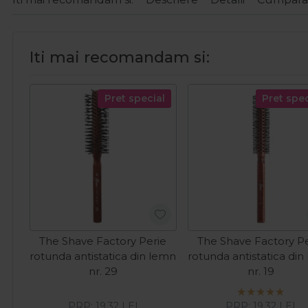
Iti mai recomandam si:
Pret special
Pret spec
The Shave Factory Perie
The Shave Factory Pe
rotunda antistatica din lemn
rotunda antistatica din
nr. 29
nr. 19
PRP:
19,32
LEI
PRP:
19,32
LEI