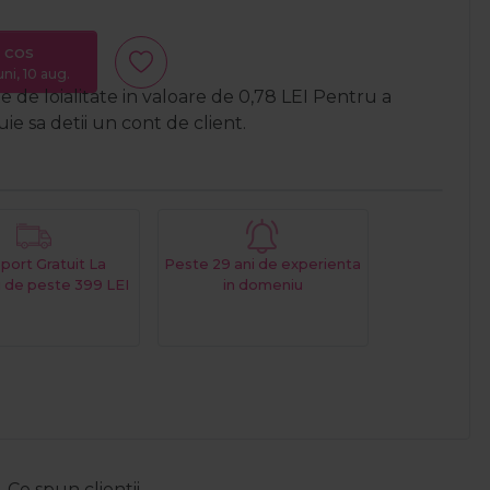
 cos
uni, 10 aug.
 de loialitate in valoare de
0,78
LEI
Pentru a
e sa detii un cont de client.
port Gratuit La
Peste 29 ani de experienta
 de peste 399 LEI
in domeniu
Ce spun clientii