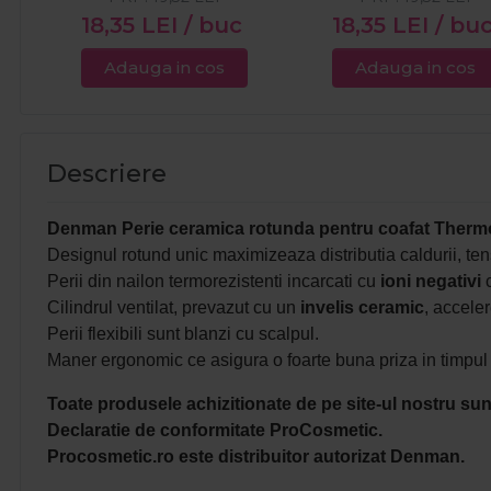
18,35
LEI
/ buc
18,35
LEI
/ bu
Adauga in cos
Adauga in cos
Descriere
Denman Perie ceramica rotunda pentru coafat The
Designul rotund unic maximizeaza distributia caldurii, ten
Perii din nailon termorezistenti incarcati cu
ioni negativi
c
Cilindrul ventilat, prevazut cu un
invelis ceramic
, accele
Perii flexibili sunt blanzi cu scalpul.
Maner ergonomic ce asigura o foarte buna priza in timpul ut
Toate produsele achizitionate de pe site-ul nostru sunt
Declaratie de conformitate ProCosmetic.
Procosmetic.ro este distribuitor autorizat Denman.