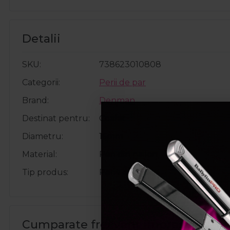
Detalii
SKU
738623010808
Categorii
Perii de par
Brand
Denman
Destinat pentru
Coafat
Diametru
16mm
Material
Peri din nailon
Tip produs
Perie ceramica
Cumparate frecvent impreuna: