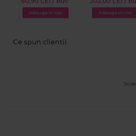
60,90
LEI
/ buc
302,00
LEI
/ b
Adauga in cos
Adauga in cos
Ce spun clientii
Scrie