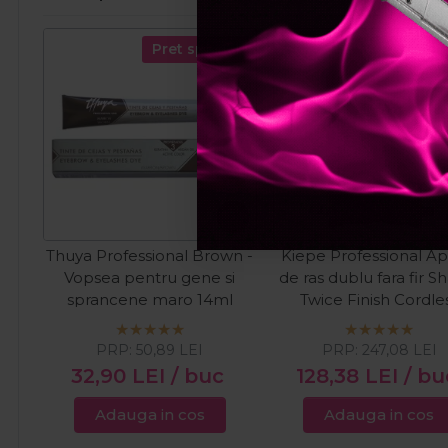
Pret special
Pret spec
Thuya Professional Brown -
Kiepe Professional Ap
Vopsea pentru gene si
de ras dublu fara fir S
sprancene maro 14ml
Twice Finish Cordle
PRP:
50,89
LEI
PRP:
247,08
LEI
32,90
LEI
/ buc
128,38
LEI
/ bu
Adauga in cos
Adauga in cos