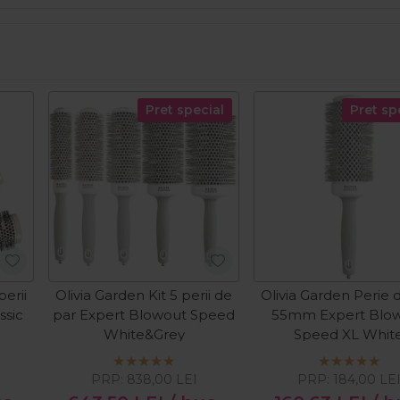
Pret special
Pret sp
perii
Olivia Garden Kit 5 perii de
Olivia Garden Perie 
ssic
par Expert Blowout Speed
55mm Expert Blo
White&Grey
Speed XL Whit
PRP:
838,00
LEI
PRP:
184,00
LE