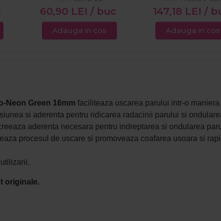
c
60,90
LEI
/ buc
147,18
LEI
/ b
Adauga in cos
Adauga in cos
rmo-Neon Green 16mm
faciliteaza uscarea parului intr-o manier
siunea si aderenta pentru ridicarea radacinii parului si ondulare
reeaza aderenta necesara pentru indreptarea si ondularea paru
reaza procesul de uscare si promoveaza coafarea usoara si rapi
ilizarii.
 originale.