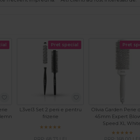
ial
Pret special
Pret sp
rie
L3vel3 Set 2 perii e pentru
Olivia Garden Perie 
 lemn
frizerie
45mm Expert Blo
Speed XL Whit
PRP:
68,73
LEI
PRP:
168,00
LE