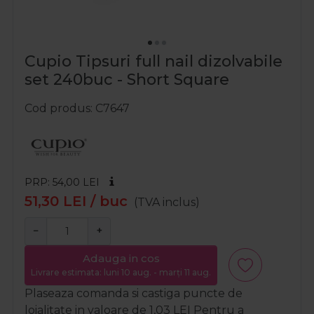
Cupio Tipsuri full nail dizolvabile
set 240buc - Short Square
Cod produs
C7647
PRP: 54,00
LEI
51,30
LEI
/ buc
(TVA inclus)
−
+
Adauga in cos
Livrare estimata: luni 10 aug. - marți 11 aug.
Plaseaza comanda si castiga puncte de
loialitate in valoare de
1,03
LEI
Pentru a