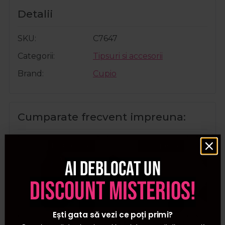
Detalii
SKU
C7647
Categorii
Tipsuri si accesorii
Brand
Cupio
Cumparate frecvent impreuna:
Pret special
Pret special
Ai deblocat un
discount misterios!
Ești gata să vezi ce poți primi?
Schulke
GA.MA Professional
Dr. 