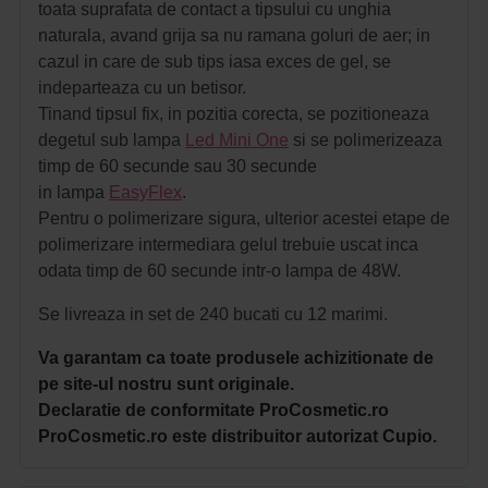
toata suprafata de contact a tipsului cu unghia
naturala, avand grija sa nu ramana goluri de aer; in
cazul in care de sub tips iasa exces de gel, se
indeparteaza cu un betisor.
Tinand tipsul fix, in pozitia corecta, se pozitioneaza
degetul sub lampa
Led Mini One
si se polimerizeaza
timp de 60 secunde sau 30 secunde
in lampa
EasyFlex
.
Pentru o polimerizare sigura, ulterior acestei etape de
polimerizare intermediara gelul trebuie uscat inca
odata timp de 60 secunde intr-o lampa de 48W.
Se livreaza in set de 240 bucati cu 12 marimi.
Va
garantam ca toate produsele achizitionate de
pe site-ul nostru sunt originale.
Declaratie de conformitate ProCosmetic.ro
ProCosmetic.ro este distribuitor autorizat Cupio.