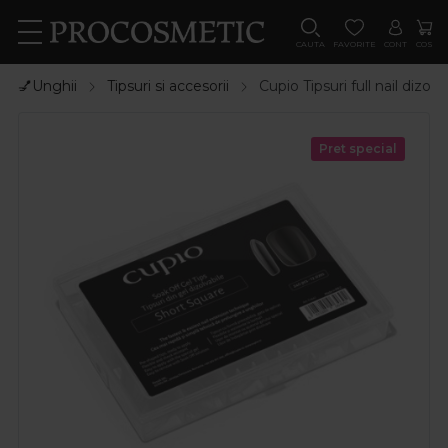
CAUTA
FAVORITE
CONT
COS
💅Unghii
Tipsuri si accesorii
Cupio Tipsuri full nail dizo
Pret special