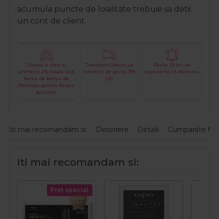
acumula puncte de loialitate trebuie sa detii
un cont de client.
Creaza-ti cont si
Transport Gratuit La
Peste 29 ani de
primesti 2% inapoi sub
comenzi de peste 399
experienta in domeniu
forma de bonus de
LEI
fidelitate pentru fiecare
achizitie.
Iti mai recomandam si:
Descriere
Detalii
Cumparate fre
Iti mai recomandam si:
Pret special