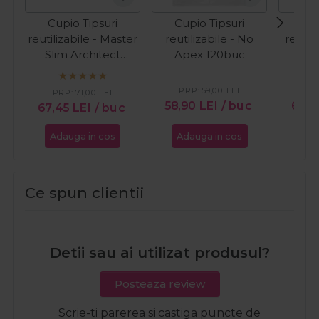
Cupio Tipsuri
Cupio Tipsuri
Cup
reutilizabile - Master
reutilizabile - No
reutil
Slim Architect
Apex 120buc
Sli
240buc
PRP:
59,00
LEI
PR
PRP:
71,00
LEI
58,90
LEI
/ buc
67,4
67,45
LEI
/ buc
Adauga in cos
Adauga in cos
Ada
Ce spun clientii
Detii sau ai utilizat produsul?
Posteaza review
Scrie-ti parerea si castiga puncte de