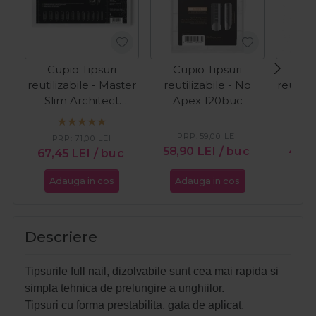
Cupio Tipsuri
Cupio Tipsuri
Cup
reutilizabile - Master
reutilizabile - No
reutili
Slim Architect
Apex 120buc
Apex
240buc
PRP:
59,00
LEI
PR
PRP:
71,00
LEI
58,90
LEI
/ buc
46,5
67,45
LEI
/ buc
Adauga in cos
Adauga in cos
Ada
Descriere
T
ipsurile full nail, dizolvabile sunt cea mai rapida si
simpla tehnica de prelungire a unghiilor.
Tipsuri cu forma prestabilita, gata de aplicat,