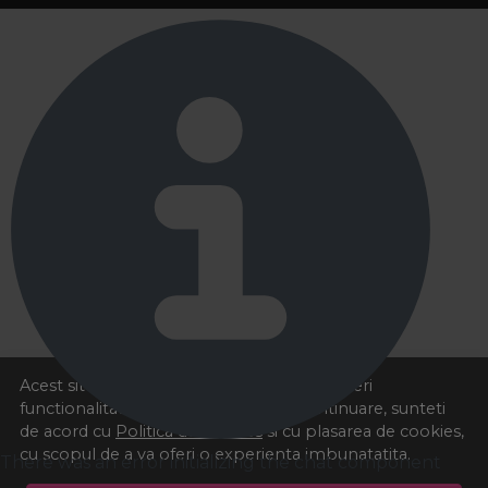
Acest site foloseste cookies pentru a va oferi
functionalitatea dorita. Navigand in continuare, sunteti
de acord cu
Politica de cookies
si cu plasarea de cookies,
cu scopul de a va oferi o experienta imbunatatita.
There was an error initializing the chat component