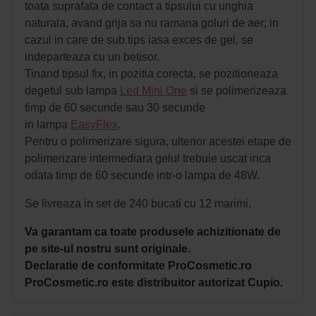
toata suprafata de contact a tipsului cu unghia
naturala, avand grija sa nu ramana goluri de aer; in
cazul in care de sub tips iasa exces de gel, se
indeparteaza cu un betisor.
Tinand tipsul fix, in pozitia corecta, se pozitioneaza
degetul sub lampa
Led Mini One
si se polimerizeaza
timp de 60 secunde sau 30 secunde
in lampa
EasyFlex
.
Pentru o polimerizare sigura, ulterior acestei etape de
polimerizare intermediara gelul trebuie uscat inca
odata timp de 60 secunde intr-o lampa de 48W.
Se livreaza in set de 240 bucati cu 12 marimi.
Va
garantam ca toate produsele achizitionate de
pe site-ul nostru sunt originale.
Declaratie de conformitate ProCosmetic.ro
ProCosmetic.ro este distribuitor autorizat Cupio.