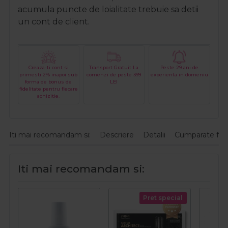
acumula puncte de loialitate trebuie sa detii
un cont de client.
Creaza-ti cont si
Transport Gratuit La
Peste 29 ani de
primesti 2% inapoi sub
comenzi de peste 399
experienta in domeniu
forma de bonus de
LEI
fidelitate pentru fiecare
achizitie.
Iti mai recomandam si:
Descriere
Detalii
Cumparate fre
Iti mai recomandam si:
Pret special