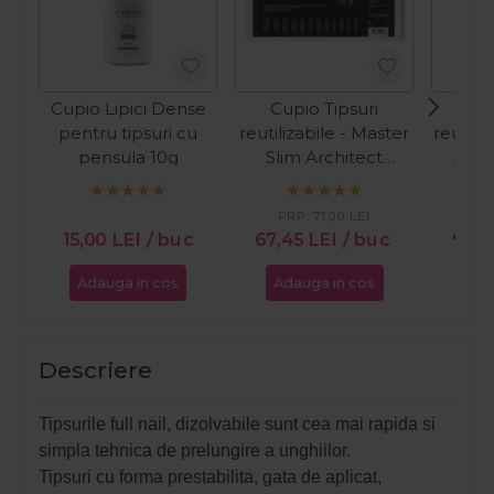
Cupio Lipici Dense
Cupio Tipsuri
Cup
pentru tipsuri cu
reutilizabile - Master
reutili
pensula 10g
Slim Architect
Apex
240buc
PR
PRP:
71,00
LEI
46,5
15,00
LEI
/ buc
67,45
LEI
/ buc
Adauga in cos
Adauga in cos
Ada
Descriere
T
ipsurile full nail, dizolvabile sunt cea mai rapida si
simpla tehnica de prelungire a unghiilor.
Tipsuri cu forma prestabilita, gata de aplicat,