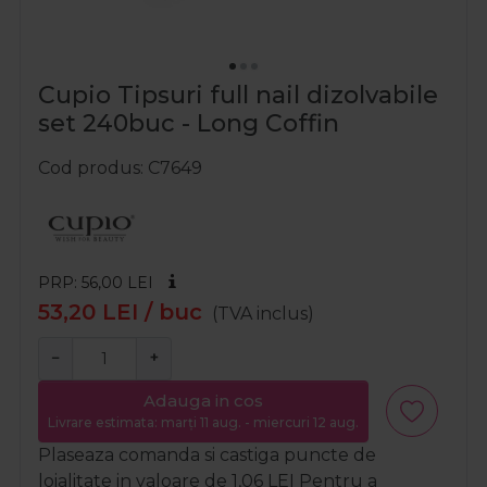
Cupio Tipsuri full nail dizolvabile
set 240buc - Long Coffin
Cod produs
C7649
PRP: 56,00
LEI
53,20
LEI
/ buc
(TVA inclus)
−
+
Adauga in cos
Livrare estimata: marți 11 aug. - miercuri 12 aug.
Plaseaza comanda si castiga puncte de
loialitate in valoare de
1,06
LEI
Pentru a