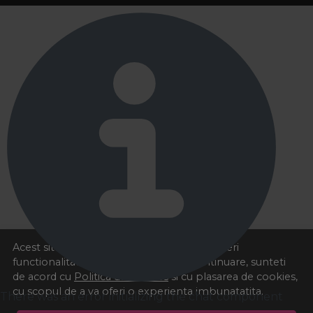
Acest site foloseste cookies pentru a va oferi
functionalitatea dorita. Navigand in continuare, sunteti
de acord cu
Politica de cookies
si cu plasarea de cookies,
cu scopul de a va oferi o experienta imbunatatita.
There was an error initializing the chat component