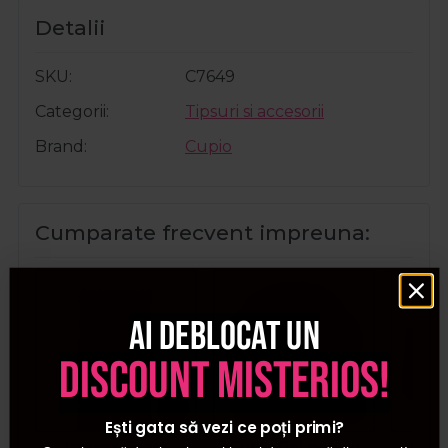
Detalii
SKU
C7649
Categorii
Tipsuri si accesorii
Brand
Cupio
Cumparate frecvent impreuna:
Ai deblocat un
discount misterios!
Ești gata să vezi ce poți primi?
Italwax Ceara
Cupio Gel pentru
Cupi