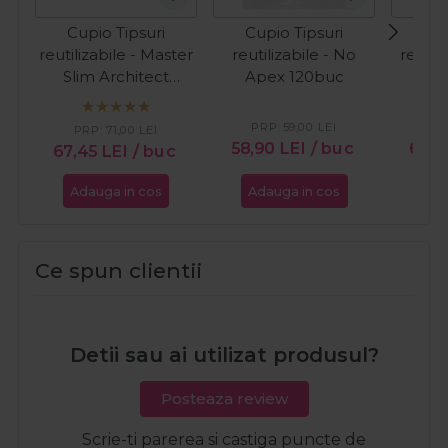
Cupio Tipsuri
Cupio Tipsuri
Cup
reutilizabile - Master
reutilizabile - No
reutil
Slim Architect
Apex 120buc
Sli
240buc
PRP:
59,00
LEI
PR
PRP:
71,00
LEI
58,90
LEI
/ buc
67,4
67,45
LEI
/ buc
Adauga in cos
Adauga in cos
Ada
Ce spun clientii
Detii sau ai utilizat produsul?
Posteaza review
Scrie-ti parerea si castiga puncte de