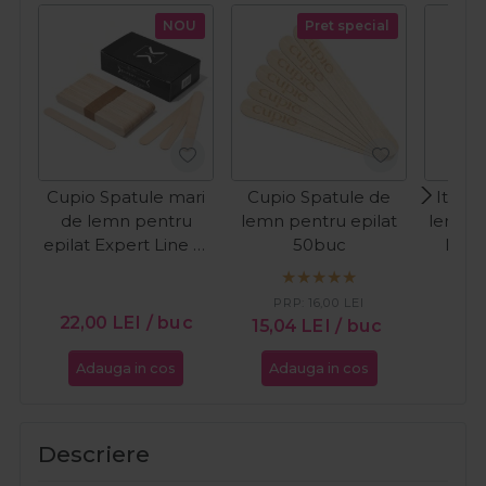
NOU
Pret special
Cupio Spatule mari
Cupio Spatule de
Italw
de lemn pentru
lemn pentru epilat
lemn p
epilat Expert Line M
50buc
Med
50buc
PRP:
16,00
LEI
22,00
LEI
/ buc
15,04
LEI
/ buc
10,
Adauga in cos
Adauga in cos
Ada
Descriere