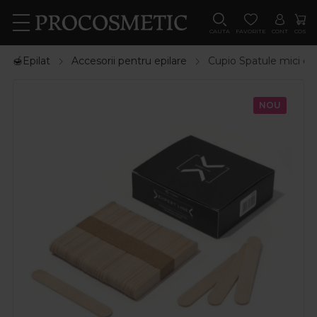
CAUTA
FAVORITE
CONT
COS
🍯Epilat
Accesorii pentru epilare
Cupio Spatule mici de
NOU