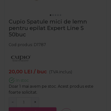
Cupio Spatule mici de lemn
pentru epilat Expert Line S
50buc
Cod produs
D1787
20,00
LEI
/ buc
(TVA inclus)
In stoc
Doar 1 mai avem pe stoc. Acest produs este
foarte solicitat.
−
+