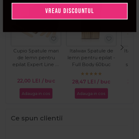
NOU
VREAU DISCOUNTUL
Cupio Spatule mari
Italwax Spatule de
Italwa
de lemn pentru
lemn pentru epilat -
le
epilat Expert Line M
Full Body 60buc
spra
50buc
22,00
LEI
/ buc
28,47
LEI
/ buc
30,
Adauga in cos
Adauga in cos
Ada
Ce spun clientii