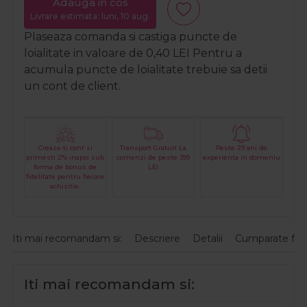
Adauga in cos
Livrare estimata: luni, 10 aug.
Plaseaza comanda si castiga puncte de
loialitate in valoare de
0,40
LEI
Pentru a
acumula puncte de loialitate trebuie sa detii
un cont de client.
Creaza-ti cont si
Transport Gratuit La
Peste 29 ani de
primesti 2% inapoi sub
comenzi de peste 399
experienta in domeniu
forma de bonus de
LEI
fidelitate pentru fiecare
achizitie.
Iti mai recomandam si:
Descriere
Detalii
Cumparate fre
Iti mai recomandam si: